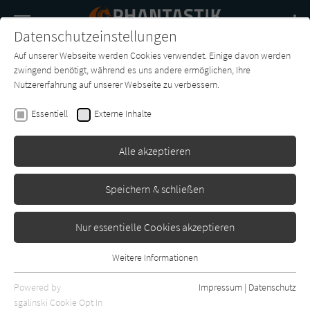
Navigation
Datenschutzeinstellungen
Couch
wechse
Auf unserer Webseite werden Cookies verwendet. Einige davon werden
Buch-
Forum
Charts
News
SUCHE
zwingend benötigt, während es uns andere ermöglichen, Ihre
Entdecker
Nutzererfahrung auf unserer Webseite zu verbessern.
Phantastik-Couch.de
Essentiell
Externe Inhalte
Alle akzeptieren
Speichern & schließen
Nur essentielle Cookies akzeptieren
Weitere Informationen
Essentiell
Essentielle Cookies werden für grundlegende Funktionen der
Powered by
Impressum
|
Datenschutz
Webseite benötigt. Dadurch ist gewährleistet, dass die Webseite
sgalinski Cookie Opt In