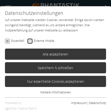
Navigation
Datenschutzeinstellungen
Couch
wechse
Auf unserer Webseite werden Cookies verwendet. Einige davon werden
Buch-
Forum
Charts
News
SUCHE
zwingend benötigt, während es uns andere ermöglichen, Ihre
Entdecker
Nutzererfahrung auf unserer Webseite zu verbessern.
Phantastik-Couch.de
Essentiell
Externe Inhalte
Alle akzeptieren
Speichern & schließen
Nur essentielle Cookies akzeptieren
Weitere Informationen
Essentiell
Essentielle Cookies werden für grundlegende Funktionen der
Powered by
Impressum
|
Datenschutz
Webseite benötigt. Dadurch ist gewährleistet, dass die Webseite
sgalinski Cookie Opt In