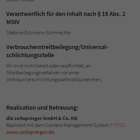
Verantwortlich für den Inhalt nach § 18 Abs. 2
Name
tx_pwcomments_ahash
MStV
Anbieter
Literatur-Couch Medien GmbH & Co. KG
Stefanie Eckmann-Schmechta
Laufzeit
1 Jahr
Verbraucher­streit­beilegung/Universal­
schlichtungs­stelle
Zweck
Cookie für Kommentare einzelner Buchtitel
Wir sind nicht bereit oder verpflichtet, an
Streitbeilegungsverfahren vor einer
Name
fe_typo_user
Verbraucherschlichtungsstelle teilzunehmen.
Anbieter
Literatur-Couch Medien GmbH & Co. KG
Realisation und Betreuung:
Laufzeit
Session
die zeitspringer GmbH & Co. KG
Dieses Cookie gewährleistet die
Realisiert mit dem Content-Management-System
TYPO3
.
Kommunikation der Webseite mit dem
www.zeitspringer.de
Zweck
Benutzer. Es wird benötigt um z. B. den