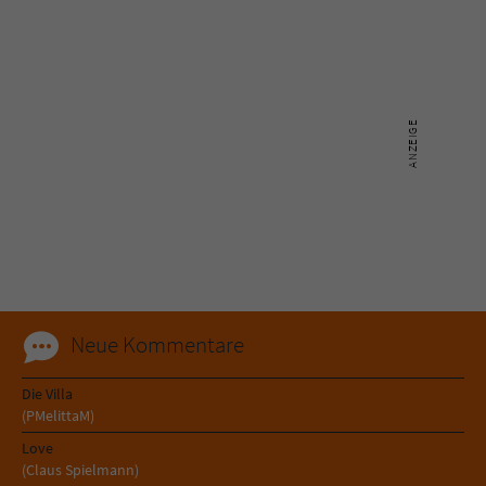
Sicherheitscode des Kontaktformulars zu
überprüfen.
Neue Kommentare
Die Villa
(PMelittaM)
Love
(Claus Spielmann)