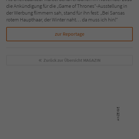
Sicherheitscode des Kontaktformulars zu
die Ankündigung für die „Game of Thrones“-Ausstellung in
überprüfen.
der Werbung flimmern sah, stand für ihn fest: „Bei Sansas
rotem Haupthaar, der Winter naht… da muss ich hin!“
zur Reportage
Zurück zur Übersicht
MAGAZIN