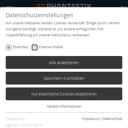
Navigation
Datenschutzeinstellungen
Couch
wechse
Auf unserer Webseite werden Cookies verwendet. Einige davon werden
Buch-
Forum
Charts
News
SUCHE
zwingend benötigt, während es uns andere ermöglichen, Ihre
Entdecker
Nutzererfahrung auf unserer Webseite zu verbessern.
Phantastik-Couch.de
Magazin
Reportage
Essentiell
Externe Inhalte
Reportage
Alle akzeptieren
Frankfurter Buchmesse 2019
Speichern & schließen
Nur essentielle Cookies akzeptieren
Weitere Informationen
Essentiell
Essentielle Cookies werden für grundlegende Funktionen der
Powered by
Impressum
|
Datenschutz
Webseite benötigt. Dadurch ist gewährleistet, dass die Webseite
sgalinski Cookie Opt In
Achtung: Wer seinen SUB (Stapel ungelesener Bücher)