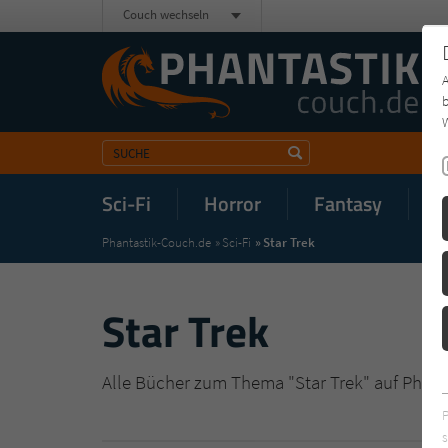
Couch wechseln
b
W
Sci-Fi
Horror
Fantasy
M
Phantastik-Couch.de
Sci-Fi
Star Trek
Star Trek
Alle Bücher zum Thema "Star Trek" auf Phant
s