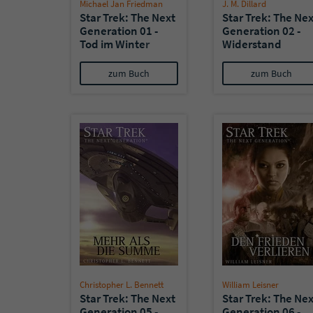
Michael Jan Friedman
J. M. Dillard
Star Trek: The Next
Star Trek: The Nex
Generation 01 -
Generation 02 -
Tod im Winter
Widerstand
zum Buch
zum Buch
Christopher L. Bennett
William Leisner
Star Trek: The Next
Star Trek: The Nex
Generation 05 -
Generation 06 -