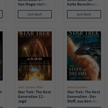
Von Magie nicht zu
Kalte Berechnung
unterscheiden
I: Die
Beständigkeit der
zum Buch
zum Buch
Erinnerung
John Jackson Miller
James Swallow
t
Star Trek: The Next
Star Trek: The Next
Generation 12 -
Generation - Der
Jagd
Stoff, aus dem die
Träume sind