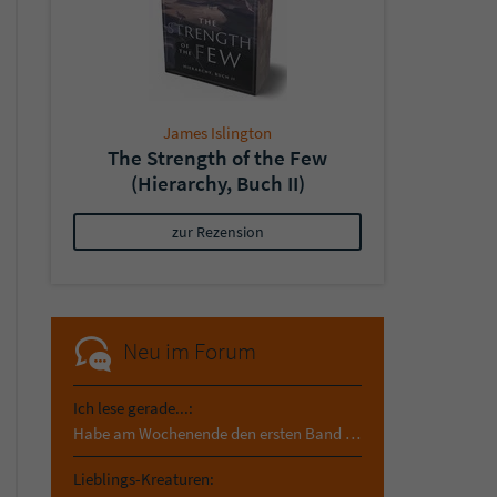
James Islington
The Strength of the Few
(Hierarchy, Buch II)
zur Rezension
Neu im Forum
Ich lese gerade...:
Habe am Wochenende den ersten Band von Madame Wo…
Lieblings-Kreaturen: