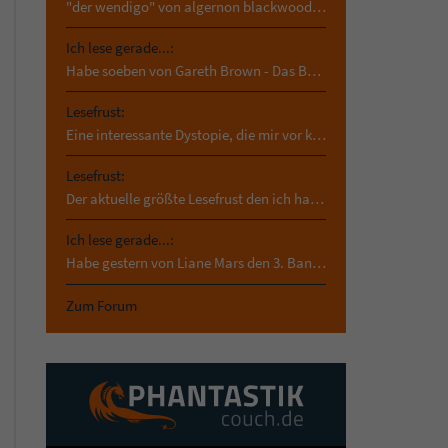
"der wendigo" von algernon blackwood. das hab ich…
Ich lese gerade...:
Habe soeben von Gareth Brown - Das Buch der…
Lesefrust:
Eine interessante Dystopie, die mir vor kurzem in…
Lesefrust:
Der aktuelle größte Lesefrust den ich habe und der…
Ich lese gerade...:
Habe gestern von Liane Mars den 3. Band von asrai…
Zum Forum