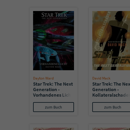
Dayton Ward
David Mack
Star Trek: The Next
Star Trek: The Nex
Generation -
Generation -
Vorhandenes Licht
Kollateralschade
zum Buch
zum Buch