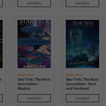
zum Buch
zum Buch
Dayton Ward
Dayton Ward
t
Star Trek: The Next
Star Trek: The Next
Generation -
Generation - Herz
ls
Absturz
und Verstand
zum Buch
zum Buch