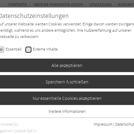
STARTSEITE
ÜBER DIE PHANTASTIK-COUCH
LESEZEICHEN
KONTAKT
Datenschutzeinstellungen
Auf unserer Webseite werden Cookies verwendet. Einige davon werden zwingen
enötigt, während es uns andere ermöglichen, Ihre Nutzererfahrung auf unserer
ebseite zu verbessern.
BUCH-ENTDECKER
FORUM
Essentiell
Externe Inhalte
ystery
Buchtyp
Autor*in
Magazin
Alle akzeptieren
Speichern & schließen
Nur essentielle Cookies akzeptieren
Weitere Informationen
astik-Couch.de.
Essentiell
Essentielle Cookies werden für grundlegende Funktionen der Webseite
Powered by
Impressum
|
Datenschut
benötigt. Dadurch ist gewährleistet, dass die Webseite einwandfrei
galinski Cookie Opt In