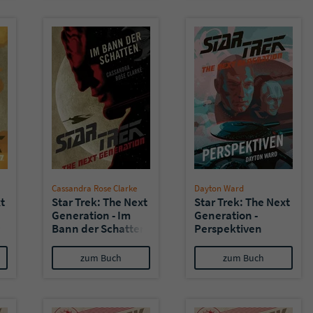
Cassandra Rose Clarke
Dayton Ward
t
Star Trek: The Next
Star Trek: The Next
Generation - Im
Generation -
n
Bann der Schatten
Perspektiven
zum Buch
zum Buch