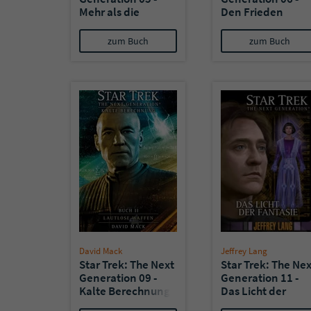
Mehr als die
Den Frieden
Summe
verlieren
zum Buch
zum Buch
David Mack
Jeffrey Lang
Star Trek: The Next
Star Trek: The Nex
Generation 09 -
Generation 11 -
Kalte Berechnung
Das Licht der
II: Lautlose Waffen
Fantasie