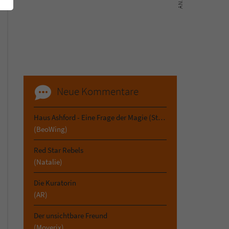
Neue Kommentare
Haus Ashford - Eine Frage der Magie (Stephen Oakwood 3)
(BeoWing)
Red Star Rebels
(Natalie)
Die Kuratorin
(AR)
Der unsichtbare Freund
(Moverix)