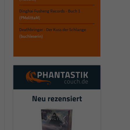
Dinghai Fusheng Records - Buch 1
Fullwood
,
Ben Robinson
(PMelittaM)
Deathbringer - Der Kuss der Schlange
(buchleserin)
Neu rezensiert