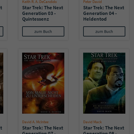
überprüfen.
Keith R. A. DeCandido
Peter David
t
Star Trek: The Next
Star Trek: The Next
Generation 03 -
Generation 04 -
Quintessenz
Heldentod
zum Buch
zum Buch
David A. McIntee
David Mack
t
Star Trek: The Next
Star Trek: The Next
Generation 07 -
Generation 08 -