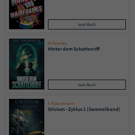
Name
tx_pwcomments_ahash
zum Buch
Anbieter
Literatur-Couch Medien GmbH & Co. KG
Laufzeit
1 Jahr
Eli Brandeis
Hinter dem Schattenriff
Zweck
Cookie für Kommentare einzelner Buchtitel
Name
fe_typo_user
zum Buch
Anbieter
Literatur-Couch Medien GmbH & Co. KG
Laufzeit
Session
F. Pietzschmann
Orivium - Zyklus 1 (Sammelband)
Dieses Cookie gewährleistet die
Kommunikation der Webseite mit dem
Zweck
Benutzer. Es wird benötigt um z. B. den