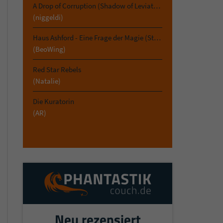
A Drop of Corruption (Shadow of Leviathan 2)
(niggeldi)
Haus Ashford - Eine Frage der Magie (Stephen Oakwood 3)
(BeoWing)
Red Star Rebels
(Natalie)
Die Kuratorin
(AR)
Neu rezensiert