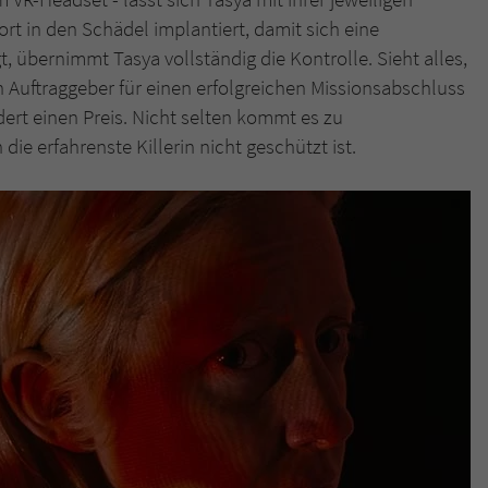
überprüfen.
ort in den Schädel implantiert, damit sich eine
t, übernimmt Tasya vollständig die Kontrolle. Sieht alles,
sen Auftraggeber für einen erfolgreichen Missionsabschluss
ert einen Preis. Nicht selten kommt es zu
e erfahrenste Killerin nicht geschützt ist.