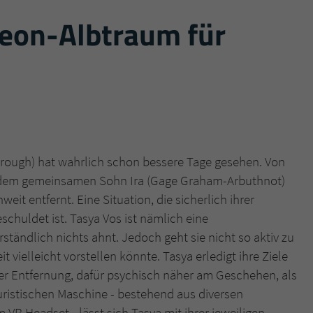
Neon-Albtraum für
Name
tx_pwcomments_ahash
Anbieter
Literatur-Couch Medien GmbH & Co. KG
Laufzeit
1 Jahr
Zweck
Cookie für Kommentare einzelner Buchtitel
orough) hat wahrlich schon bessere Tage gesehen. Von
Name
fe_typo_user
d dem gemeinsamen Sohn Ira (Gage Graham-Arbuthnot)
eit entfernt. Eine Situation, die sicherlich ihrer
Anbieter
Literatur-Couch Medien GmbH & Co. KG
chuldet ist. Tasya Vos ist nämlich eine
ständlich nichts ahnt. Jedoch geht sie nicht so aktiv zu
Laufzeit
Session
t vielleicht vorstellen könnte. Tasya erledigt ihre Ziele
Dieses Cookie gewährleistet die Kommunikation der
rer Entfernung, dafür psychisch näher am Geschehen, als
Webseite mit dem Benutzer. Es wird benötigt um z. B.
turistischen Maschine - bestehend aus diversen
Zweck
den Sicherheitscode des Kontaktformulars zu
VR-Headset - lässt sich Tasya mit ihrer jeweiligen