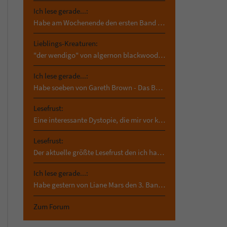
Ich lese gerade...:
Habe am Wochenende den ersten Band von Madame Wo…
Lieblings-Kreaturen:
"der wendigo" von algernon blackwood. das hab ich…
Ich lese gerade...:
Habe soeben von Gareth Brown - Das Buch der…
Lesefrust:
Eine interessante Dystopie, die mir vor kurzem in…
Lesefrust:
Der aktuelle größte Lesefrust den ich habe und der…
Ich lese gerade...:
Habe gestern von Liane Mars den 3. Band von asrai…
Zum Forum