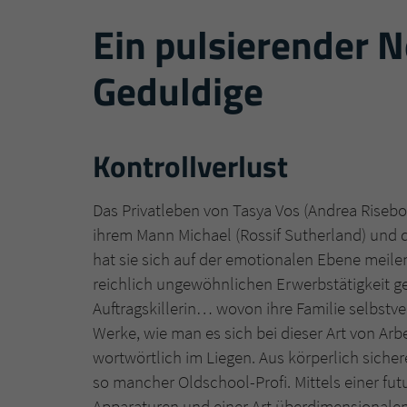
Ein pulsierender 
Geduldige
Kontrollverlust
Das Privatleben von Tasya Vos (Andrea Riseb
ihrem Mann Michael (Rossif Sutherland) un
hat sie sich auf der emotionalen Ebene meilenw
reichlich ungewöhnlichen Erwerbstätigkeit ges
Auftragskillerin… wovon ihre Familie selbstver
Werke, wie man es sich bei dieser Art von Arbei
wortwörtlich im Liegen. Aus körperlich siche
so mancher Oldschool-Profi. Mittels einer fu
Apparaturen und einer Art überdimensionalem 