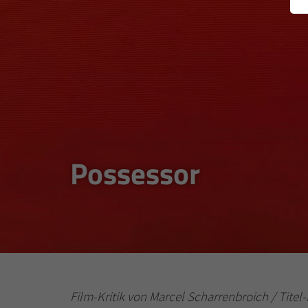
Possessor
Film-Kritik von Marcel Scharrenbroich / Titel