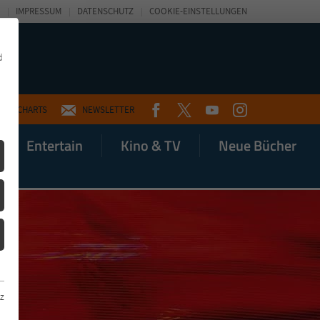
IMPRESSUM
DATENSCHUTZ
COOKIE-EINSTELLUNGEN
d
FACEBOOK
TWITTER
YOUTUBE
INSTAGRAM
CHARTS
NEWSLETTER
Entertain
Kino & TV
Neue Bücher
z