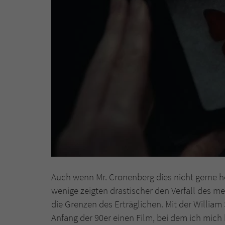
Auch wenn Mr. Cronenberg dies nicht gerne hö
wenige zeigten drastischer den Verfall des me
die Grenzen des Erträglichen. Mit der Willia
Anfang der 90er einen Film, bei dem ich mich 