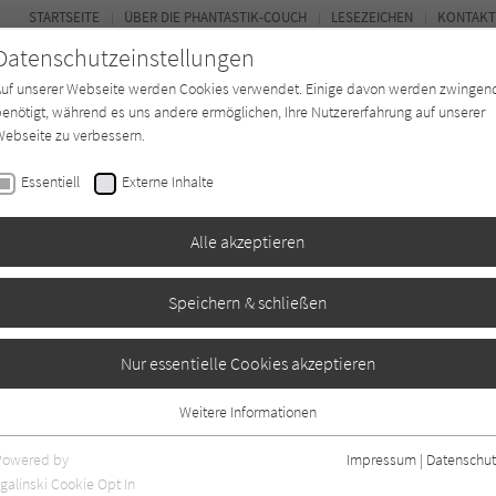
STARTSEITE
ÜBER DIE PHANTASTIK-COUCH
LESEZEICHEN
KONTAKT
Datenschutzeinstellungen
Auf unserer Webseite werden Cookies verwendet. Einige davon werden zwingen
enötigt, während es uns andere ermöglichen, Ihre Nutzererfahrung auf unserer
ebseite zu verbessern.
BUCH-ENTDECKER
FORUM
Essentiell
Externe Inhalte
ystery
Buchtyp
Autor*in
Magazin
Alle akzeptieren
Speichern & schließen
Nur essentielle Cookies akzeptieren
Weitere Informationen
Essentiell
Essentielle Cookies werden für grundlegende Funktionen der Webseite
Powered by
Impressum
|
Datenschut
benötigt. Dadurch ist gewährleistet, dass die Webseite einwandfrei
galinski Cookie Opt In