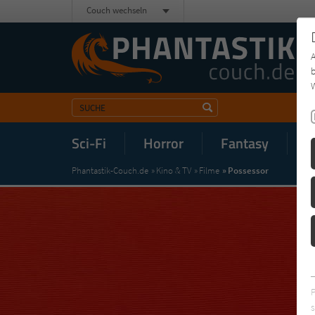
Couch wechseln
b
W
Sci-Fi
Horror
Fantasy
M
Phantastik-Couch.de
Kino & TV
Filme
Possessor
s