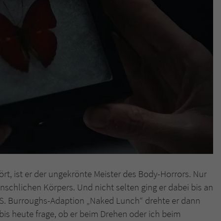
rt, ist er der ungekrönte Meister des Body-Horrors. Nur
nschlichen Körpers. Und nicht selten ging er dabei bis an
m S. Burroughs-Adaption „Naked Lunch“ drehte er dann
bis heute frage, ob er beim Drehen oder ich beim