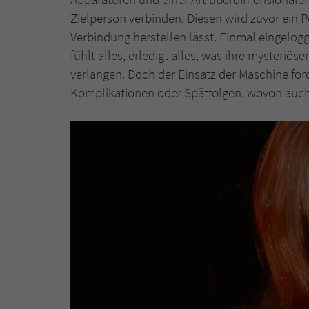
Zielperson verbinden. Diesen wird zuvor ein P
Verbindung herstellen lässt. Einmal eingelogg
fühlt alles, erledigt alles, was ihre mysteriö
verlangen. Doch der Einsatz der Maschine ford
Komplikationen oder Spätfolgen, wovon auch di