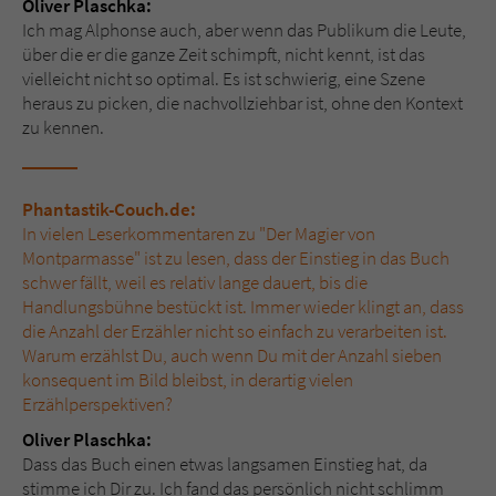
Oliver Plaschka:
Sicherheitscode des Kontaktformulars zu
Ich mag Alphonse auch, aber wenn das Publikum die Leute,
überprüfen.
über die er die ganze Zeit schimpft, nicht kennt, ist das
vielleicht nicht so optimal. Es ist schwierig, eine Szene
heraus zu picken, die nachvollziehbar ist, ohne den Kontext
zu kennen.
Phantastik-Couch.de:
In vielen Leserkommentaren zu "Der Magier von
Montparmasse" ist zu lesen, dass der Einstieg in das Buch
schwer fällt, weil es relativ lange dauert, bis die
Handlungsbühne bestückt ist. Immer wieder klingt an, dass
die Anzahl der Erzähler nicht so einfach zu verarbeiten ist.
Warum erzählst Du, auch wenn Du mit der Anzahl sieben
konsequent im Bild bleibst, in derartig vielen
Erzählperspektiven?
Oliver Plaschka:
Dass das Buch einen etwas langsamen Einstieg hat, da
stimme ich Dir zu. Ich fand das persönlich nicht schlimm