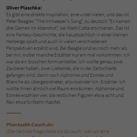
Oliver Plaschka:
Es gibt eine direkte Inspiration, eine unter vielen, und das ist
Peter Beagles "The Innkeeper's Song", zu deutsch "Es kamen
drei Damen im Abendrot", bei Klett-Cotta erschienen. Das ist
eine Fantasy-Geschichte, die hauptsächlich in einer kleinen
Herberge spielt und auch in vielen verschiedenen
Perspektiven erzählt wird. Bei Beagle sind es noch mehr als
bei mir, wobei manche Erzähler nur ein mal vorkommen. Ich
war da ein bisschen formverliebter. Ich wollte genau zwei
Zauberer haben, zwei Liebende, die in der Zeitschleife
gefangen sind, dann noch Alphonse und Esmée und
Blanche als übergeordneter, allwissender Ich- Erzähler. Ich
wollte ihnen ähnlich viel Raum einräumen. Alphonse und
Esmée erzählen vier, die restlichen Figuren etwa acht und
Ravi etwa fünfzehn Kapitel.
Phantastik-Couch.de:
(Die nächste Frage stelle ich Dir auch, weil wir eine