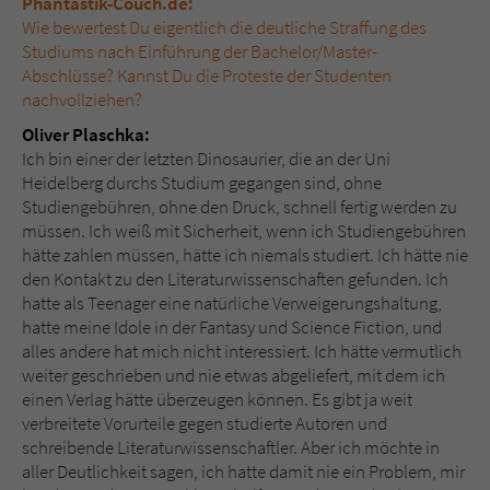
Phantastik-Couch.de:
Wie bewertest Du eigentlich die deutliche Straffung des
Studiums nach Einführung der Bachelor/Master-
Abschlüsse? Kannst Du die Proteste der Studenten
nachvollziehen?
Oliver Plaschka:
Ich bin einer der letzten Dinosaurier, die an der Uni
Heidelberg durchs Studium gegangen sind, ohne
Studiengebühren, ohne den Druck, schnell fertig werden zu
müssen. Ich weiß mit Sicherheit, wenn ich Studiengebühren
hätte zahlen müssen, hätte ich niemals studiert. Ich hätte nie
den Kontakt zu den Literaturwissenschaften gefunden. Ich
hatte als Teenager eine natürliche Verweigerungshaltung,
hatte meine Idole in der Fantasy und Science Fiction, und
alles andere hat mich nicht interessiert. Ich hätte vermutlich
weiter geschrieben und nie etwas abgeliefert, mit dem ich
einen Verlag hätte überzeugen können. Es gibt ja weit
verbreitete Vorurteile gegen studierte Autoren und
schreibende Literaturwissenschaftler. Aber ich möchte in
aller Deutlichkeit sagen, ich hatte damit nie ein Problem, mir