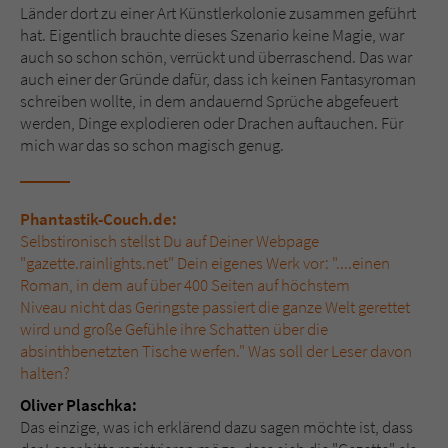
Länder dort zu einer Art Künstlerkolonie zusammen geführt
hat. Eigentlich brauchte dieses Szenario keine Magie, war
auch so schon schön, verrückt und überraschend. Das war
auch einer der Gründe dafür, dass ich keinen Fantasyroman
schreiben wollte, in dem andauernd Sprüche abgefeuert
werden, Dinge explodieren oder Drachen auftauchen. Für
mich war das so schon magisch genug.
Phantastik-Couch.de:
Selbstironisch stellst Du auf Deiner Webpage
"
gazette.rainlights.ne
t
" Dein eigenes Werk vor: "....einen
Roman, in dem auf über 400 Seiten auf höchstem
Niveau nicht das Geringste passiert die ganze Welt gerettet
wird und große Gefühle ihre Schatten über die
absinthbenetzten Tische werfen." Was soll der Leser davon
halten?
Oliver Plaschka:
Das einzige, was ich erklärend dazu sagen möchte ist, dass