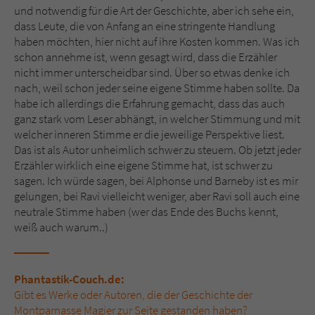
und notwendig für die Art der Geschichte, aber ich sehe ein,
dass Leute, die von Anfang an eine stringente Handlung
haben möchten, hier nicht auf ihre Kosten kommen. Was ich
schon annehme ist, wenn gesagt wird, dass die Erzähler
nicht immer unterscheidbar sind. Über so etwas denke ich
nach, weil schon jeder seine eigene Stimme haben sollte. Da
habe ich allerdings die Erfahrung gemacht, dass das auch
ganz stark vom Leser abhängt, in welcher Stimmung und mit
welcher inneren Stimme er die jeweilige Perspektive liest.
Das ist als Autor unheimlich schwer zu steuern. Ob jetzt jeder
Erzähler wirklich eine eigene Stimme hat, ist schwer zu
sagen. Ich würde sagen, bei Alphonse und Barneby ist es mir
gelungen, bei Ravi vielleicht weniger, aber Ravi soll auch eine
neutrale Stimme haben (wer das Ende des Buchs kennt,
weiß auch warum..)
Phantastik-Couch.de:
Gibt es Werke oder Autoren, die der Geschichte der
Montparnasse Magier zur Seite gestanden haben?