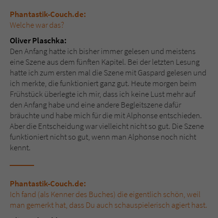
Phantastik-Couch.de:
Name
tx_pwcomments_ahash
Welche war das?
Oliver Plaschka:
Anbieter
Literatur-Couch Medien GmbH & Co. KG
Den Anfang hatte ich bisher immer gelesen und meistens
eine Szene aus dem fünften Kapitel. Bei der letzten Lesung
Laufzeit
1 Jahr
hatte ich zum ersten mal die Szene mit Gaspard gelesen und
ich merkte, die funktioniert ganz gut. Heute morgen beim
Zweck
Cookie für Kommentare einzelner Buchtitel
Frühstück überlegte ich mir, dass ich keine Lust mehr auf
den Anfang habe und eine andere Begleitszene dafür
bräuchte und habe mich für die mit Alphonse entschieden.
Name
fe_typo_user
Aber die Entscheidung war vielleicht nicht so gut. Die Szene
funktioniert nicht so gut, wenn man Alphonse noch nicht
Anbieter
Literatur-Couch Medien GmbH & Co. KG
kennt.
Laufzeit
Session
Phantastik-Couch.de:
Dieses Cookie gewährleistet die
Ich fand (als Kenner des Buches) die eigentlich schön, weil
Kommunikation der Webseite mit dem
man gemerkt hat, dass Du auch schauspielerisch agiert hast.
Zweck
Benutzer. Es wird benötigt um z. B. den