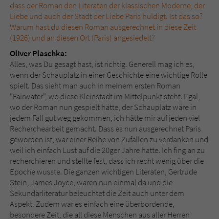
dass der Roman den Literaten der klassischen Moderne, der
Liebe und auch der Stadt der Liebe Paris huldigt. Ist das so?
Warum hast du diesen Roman ausgerechnet in diese Zeit
(1926) und an diesen Ort (Paris) angesiedelt?
Oliver Plaschka:
Alles, was Du gesagt hast, ist richtig. Generell mag ich es,
wenn der Schauplatz in einer Geschichte eine wichtige Rolle
spielt. Das sieht man auch in meinem ersten Roman
"Fairwater", wo diese Kleinstadt im Mittelpunkt steht. Egal,
wo der Roman nun gespielt hätte, der Schauplatz wäre in
jedem Fall gut weg gekommen, ich hätte mir auf jeden viel
Recherchearbeit gemacht. Dass es nun ausgerechnet Paris
geworden ist, war einer Reihe von Zufällen zu verdanken und
weil ich einfach Lust auf die 20ger Jahre hatte. Ich fing an zu
recherchieren und stellte fest, dass ich recht wenig über die
Epoche wusste. Die ganzen wichtigen Literaten, Gertrude
Stein, James Joyce, waren nun einmal da und die
Sekundärliteratur beleuchtet die Zeit auch unter dem
Aspekt. Zudem war es einfach eine überbordende,
besondere Zeit, die all diese Menschen aus aller Herren