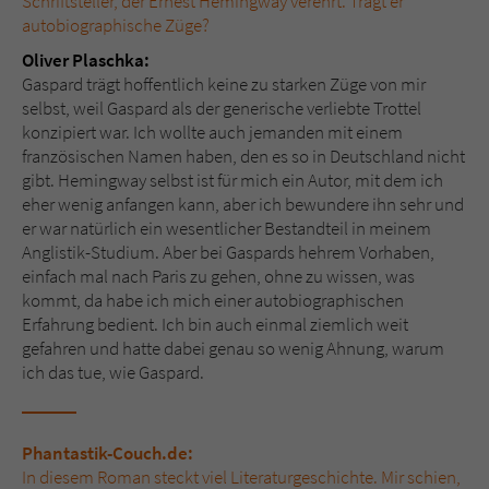
Schriftsteller, der Ernest Hemingway verehrt. Trägt er
autobiographische Züge?
Oliver Plaschka:
Gaspard trägt hoffentlich keine zu starken Züge von mir
selbst, weil Gaspard als der generische verliebte Trottel
konzipiert war. Ich wollte auch jemanden mit einem
französischen Namen haben, den es so in Deutschland nicht
gibt. Hemingway selbst ist für mich ein Autor, mit dem ich
eher wenig anfangen kann, aber ich bewundere ihn sehr und
er war natürlich ein wesentlicher Bestandteil in meinem
Anglistik-Studium. Aber bei Gaspards hehrem Vorhaben,
einfach mal nach Paris zu gehen, ohne zu wissen, was
kommt, da habe ich mich einer autobiographischen
Erfahrung bedient. Ich bin auch einmal ziemlich weit
gefahren und hatte dabei genau so wenig Ahnung, warum
ich das tue, wie Gaspard.
Phantastik-Couch.de:
In diesem Roman steckt viel Literaturgeschichte. Mir schien,