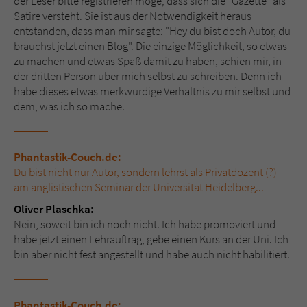
der Leser bitte registrieren möge, dass sich die "Gazette" als
Satire versteht. Sie ist aus der Notwendigkeit heraus
entstanden, dass man mir sagte: "Hey du bist doch Autor, du
brauchst jetzt einen Blog". Die einzige Möglichkeit, so etwas
zu machen und etwas Spaß damit zu haben, schien mir, in
der dritten Person über mich selbst zu schreiben. Denn ich
habe dieses etwas merkwürdige Verhältnis zu mir selbst und
dem, was ich so mache.
Phantastik-Couch.de:
Du bist nicht nur Autor, sondern lehrst als Privatdozent (?)
am anglistischen Seminar der Universität Heidelberg...
Oliver Plaschka:
Nein, soweit bin ich noch nicht. Ich habe promoviert und
habe jetzt einen Lehrauftrag, gebe einen Kurs an der Uni. Ich
bin aber nicht fest angestellt und habe auch nicht habilitiert.
Phantastik-Couch.de: