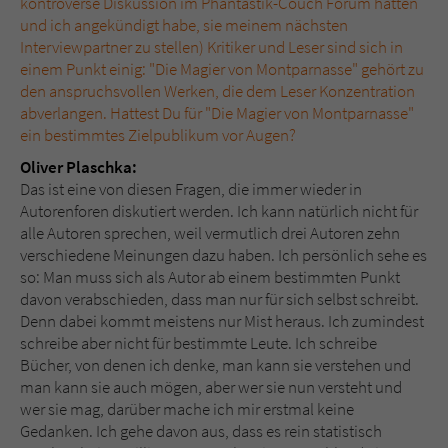
kontroverse Diskussion im Phantastik-Couch Forum hatten
und ich angekündigt habe, sie meinem nächsten
Interviewpartner zu stellen) Kritiker und Leser sind sich in
einem Punkt einig: "Die Magier von Montparnasse" gehört zu
den anspruchsvollen Werken, die dem Leser Konzentration
abverlangen. Hattest Du für "Die Magier von Montparnasse"
ein bestimmtes Zielpublikum vor Augen?
Oliver Plaschka:
Das ist eine von diesen Fragen, die immer wieder in
Autorenforen diskutiert werden. Ich kann natürlich nicht für
alle Autoren sprechen, weil vermutlich drei Autoren zehn
verschiedene Meinungen dazu haben. Ich persönlich sehe es
so: Man muss sich als Autor ab einem bestimmten Punkt
davon verabschieden, dass man nur für sich selbst schreibt.
Denn dabei kommt meistens nur Mist heraus. Ich zumindest
schreibe aber nicht für bestimmte Leute. Ich schreibe
Bücher, von denen ich denke, man kann sie verstehen und
man kann sie auch mögen, aber wer sie nun versteht und
wer sie mag, darüber mache ich mir erstmal keine
Gedanken. Ich gehe davon aus, dass es rein statistisch