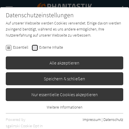
Navigation
Datenschutzeinstellungen
Couch
wechse
Auf unserer Webseite werden Cookies verwendet. Einige davon werden
Buch-
Forum
Charts
News
SUCHE
zwingend benötigt, während es uns andere ermöglichen, Ihre
Entdecker
Nutzererfahrung auf unserer Webseite zu verbessern.
Phantastik-Couch.de
Essentiell
Externe Inhalte
Alle akzeptieren
Speichern & schließen
Nur essentielle Cookies akzeptieren
Weitere Informationen
Essentiell
Essentielle Cookies werden für grundlegende Funktionen der
Powered by
Impressum
|
Datenschutz
Webseite benötigt. Dadurch ist gewährleistet, dass die Webseite
sgalinski Cookie Opt In