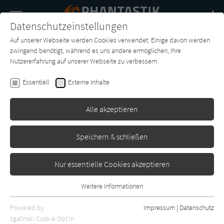
Navigation
Datenschutzeinstellungen
Couch
wechse
Auf unserer Webseite werden Cookies verwendet. Einige davon werden
Buch-
Forum
Charts
News
SUCHE
zwingend benötigt, während es uns andere ermöglichen, Ihre
Entdecker
Nutzererfahrung auf unserer Webseite zu verbessern.
Phantastik-Couch.de
Essentiell
Externe Inhalte
Alle akzeptieren
Speichern & schließen
Nur essentielle Cookies akzeptieren
Weitere Informationen
Essentiell
Essentielle Cookies werden für grundlegende Funktionen der
Powered by
Impressum
|
Datenschutz
Webseite benötigt. Dadurch ist gewährleistet, dass die Webseite
sgalinski Cookie Opt In