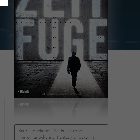
Sci-Fi:
unbekannt
Sci-Fi:
Zeitreise
Horror:
unbekannt
Fantasy:
unbekannt