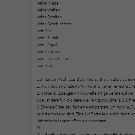
keine Kriege
keine Waffen
keine Straffen
keine Geschlechter
kein Sex
keine Familie
keine Angst
kein Schmerz
keine Krankheiten
kein Tod
Ultimativen Wohlstand der Menschheit in 2000 Jahren
1. Wurmloch Portale (KTW - Kontrollierte Terrestrisch
2. (Materie) Erzeuger - Mikrowelle artige Geräte auf der
oder andere funktionierende Fertigprodukte (z.B. Uhr
3. Energie Erzeuger, fast eine Art perpetuum mobile, D
selbsterhaltend sind. Eine Art Batterie die sich fast 
Jahrzehnte lang mit Energie versorgen.
Stil:
Was Erzählstil angeht, ich kann mich dem Eindruck nich