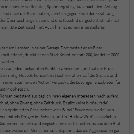
sind ineinander verflechtet, Spannung steigt kurz nach dem Anfang
h erst nach der Kulmination, ziemlich gegen Ende der Erzählung.
er Überraschungen, spanend und fesselnd dargestellt, stillähnlich
n „Die Zeitmaschine“. Auch hier ist es kein interstellares
zeit am liebsten in seiner Garage. Dort bastelt er an Einer
heit erfährt, drückt er den Start Knopf. Anstatt 200, landet er 2000
 warten.
eit zur jedem bekannten Punkt in Universum (und auf der Erde)
ten nötig. Novelle konzentriert sich vor allem auf die Soziale und
, in einer spannenden 'Action' verpackt, die Lösungen anzubieten für
ast Prophetisch.
 Roman beststeht aus täglich ihren eigenen Interessen nachlaufen:
af, ohne Zwang, ohne Zeitdruck. Es gibt keine bloße, 'fade',
lich optimierten Gesellschaft wie z.B. bei "Brave new world" von
en mittels Drogen im Schach, und in “Hollow Wrld“ zusätzlich zu
equenzen isoliert) und wegschaffen des Testosterons aus dem Blut
e Lebensweise der Menschen so entspannt, das die Aggressionen gar