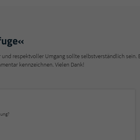
überprüfen.
fuge«
r und respektvoller Umgang sollte selbstverständlich sein. 
mmentar kennzeichnen. Vielen Dank!
llung?