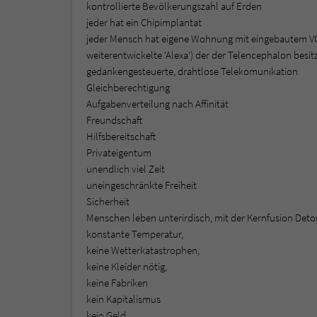
kontrollierte Bevölkerungszahl auf Erden
jeder hat ein Chipimplantat
jeder Mensch hat eigene Wohnung mit eingebautem VOX 
weiterentwickelte 'Alexa') der der Telencephalon besitz
gedankengesteuerte, drahtlose Telekomunikation
Gleichberechtigung
Aufgabenverteilung nach Affinität
Freundschaft
Hilfsbereitschaft
Privateigentum
unendlich viel Zeit
uneingeschränkte Freiheit
Sicherheit
Menschen leben unterirdisch, mit der Kernfusion Deto
konstante Temperatur,
keine Wetterkatastrophen,
keine Kleider nötig,
keine Fabriken
kein Kapitalismus
kein Geld