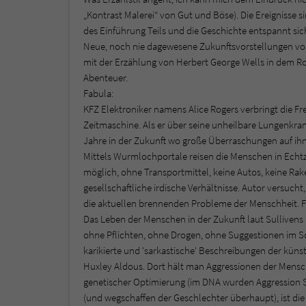
„Kontrast Malerei“ von Gut und Böse). Die Ereignisse 
des Einführung Teils und die Geschichte entspannt sic
Neue, noch nie dagewesene Zukunftsvorstellungen voll
mit der Erzählung von Herbert George Wells in dem Roma
Abenteuer.
Fabula:
KFZ Elektroniker namens Alice Rogers verbringt die Frei
Zeitmaschine. Als er über seine unheilbare Lungenkrank
Jahre in der Zukunft wo große Überraschungen auf ihn
Mittels Wurmlochportale reisen die Menschen in Echtz
möglich, ohne Transportmittel, keine Autos, keine Rake
gesellschaftliche irdische Verhältnisse. Autor versucht
die aktuellen brennenden Probleme der Menschheit. F
Das Leben der Menschen in der Zukunft laut Sullivens
ohne Pflichten, ohne Drogen, ohne Suggestionen im Schl
karikierte und 'sarkastische' Beschreibungen der künst
Huxley Aldous. Dort hält man Aggressionen der Mensch
genetischer Optimierung (im DNA wurden Aggression S
(und wegschaffen der Geschlechter überhaupt), ist di