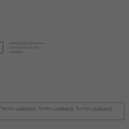
Name
tx_pwcomments_ahash
Anbieter
Literatur-Couch Medien GmbH & Co. KG
Laufzeit
1 Jahr
oder unterstütze Deinen
Buchhändler vor Ort
(Anzeige*)
Zweck
Cookie für Kommentare einzelner Buchtitel
Name
fe_typo_user
Anbieter
Literatur-Couch Medien GmbH & Co. KG
Laufzeit
Session
Fantasy:
unbekannt
Mystery:
unbekannt
Buchtyp:
unbekannt
Dieses Cookie gewährleistet die Kommunikation der
Webseite mit dem Benutzer. Es wird benötigt um z. B.
Zweck
den Sicherheitscode des Kontaktformulars zu