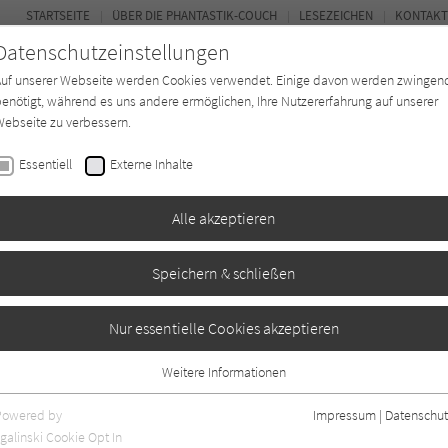
STARTSEITE
ÜBER DIE PHANTASTIK-COUCH
LESEZEICHEN
KONTAKT
Datenschutzeinstellungen
Auf unserer Webseite werden Cookies verwendet. Einige davon werden zwingen
enötigt, während es uns andere ermöglichen, Ihre Nutzererfahrung auf unserer
ebseite zu verbessern.
BUCH-ENTDECKER
FORUM
Essentiell
Externe Inhalte
ystery
Buchtyp
Autor*in
Magazin
Alle akzeptieren
Speichern & schließen
Nur essentielle Cookies akzeptieren
Weitere Informationen
Essentiell
Essentielle Cookies werden für grundlegende Funktionen der Webseite
Powered by
Impressum
|
Datenschut
benötigt. Dadurch ist gewährleistet, dass die Webseite einwandfrei
galinski Cookie Opt In