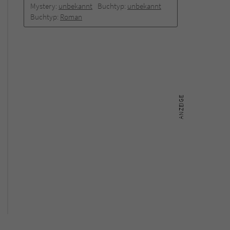
Mystery:
unbekannt
Buchtyp:
unbekannt
Buchtyp:
Roman