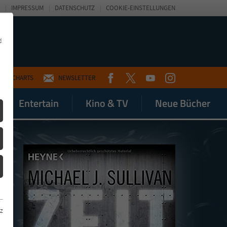
IMPRESSUM
DATENSCHUTZ
COOKIE-EINSTELLUNGEN
d
FACEBOOK
TWITTER
YOUTUBE
INSTAGRAM
CHARTS
NEWSLETTER
Entertain
Kino & TV
Neue Bücher
z