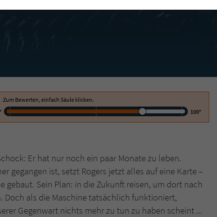
funktioniert.
Cookie-Informationen
Name
cookie_optin
Anbieter
Literatur-Couch Medien GmbH & Co. KG
Externe Inhalte
Wir verwenden auf unserer Website externe Inhalte, um Ihnen zusätzliche
Laufzeit
1 Jahr
Informationen anzubieten. Mit dem Laden der externen Inhalte akzeptieren Sie
die Datenschutzerklärung von YouTube (https://policies.google.com/privacy?
Wird benutzt, um Ihre Einstellungen für zur
hl=de).
Zweck
Verwendung von Cookies auf dieser Website zu
Zum Bewerten, einfach Säule klicken.
speichern.
°
100°
Name
tx_thrating_pi1_AnonymousRating_#
Schock: Er hat nur noch ein paar Monate zu leben.
Anbieter
Literatur-Couch Medien GmbH & Co. KG
gegangen ist, setzt Rogers jetzt alles auf eine Karte –
e gebaut. Sein Plan: in die Zukunft reisen, um dort nach
Laufzeit
1 Jahr
 Doch als die Maschine tatsächlich funktioniert,
Zweck
Cookie für die Bewertung einzelner Buchtitel
unserer Gegenwart nichts mehr zu tun zu haben scheint ...