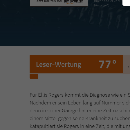
Jetzt kaufen bei
Buchhändler vor Ort
(Anzeige*)
77°
Leser
-Wertung
1
Für Ellis Rogers kommt die Diagnose wie ein 
Nachdem er sein Leben lang auf Nummer sicher 
denn in seiner Garage hat er eine Zeitmaschin
einem Mittel gegen seine Krankheit zu suchen.
katapultiert sie Rogers in eine Zeit, die mit 