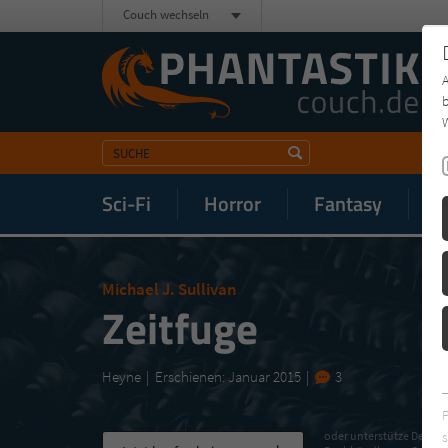
Couch wechseln
b
W
Sci-Fi
Horror
Fantasy
M
Michael J. Sullivan
Zeitfuge
Heyne
Erschienen: Januar 2015
3
s
oder unterstütze Deinen