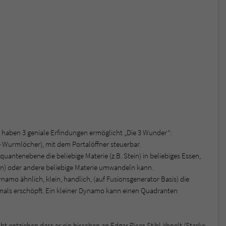
 haben 3 geniale Erfindungen ermöglicht „Die 3 Wunder“:
e Wurmlöcher), mit dem Portalöffner steuerbar.
 quantenebene die beliebige Materie (z.B. Stein) in beliebiges Essen,
en) oder andere beliebige Materie umwandeln kann.
ynamo ähnlich, klein, handlich, (auf Fusionsgenerator Basis) die
niemals erschöpft. Ein kleiner Dynamo kann einen Quadranten
t entziehen dass er ein bisschen an Edgar Rices Stihl ähnelt (Starke