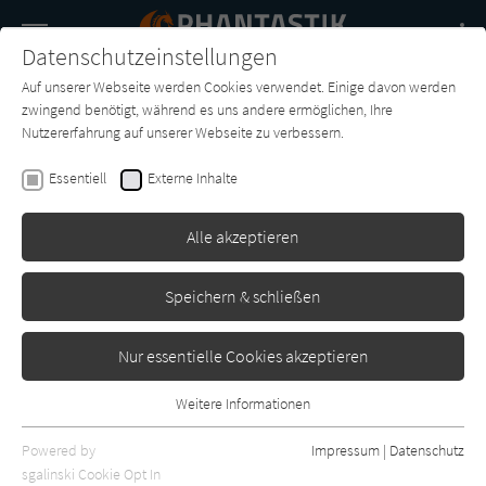
Navigation
Datenschutzeinstellungen
Couch
wechse
Auf unserer Webseite werden Cookies verwendet. Einige davon werden
Buch-
Forum
Charts
News
SUCHE
zwingend benötigt, während es uns andere ermöglichen, Ihre
Entdecker
Nutzererfahrung auf unserer Webseite zu verbessern.
Peter David
Essentiell
Externe Inhalte
Star Trek: New Frontier 8 -
Excalibur: Renaissance
Alle akzeptieren
Cross Cult
Erschienen: Juli 2013
0
Speichern & schließen
Nur essentielle Cookies akzeptieren
Weitere Informationen
Essentiell
Essentielle Cookies werden für grundlegende Funktionen der
Powered by
Impressum
|
Datenschutz
Webseite benötigt. Dadurch ist gewährleistet, dass die Webseite
sgalinski Cookie Opt In