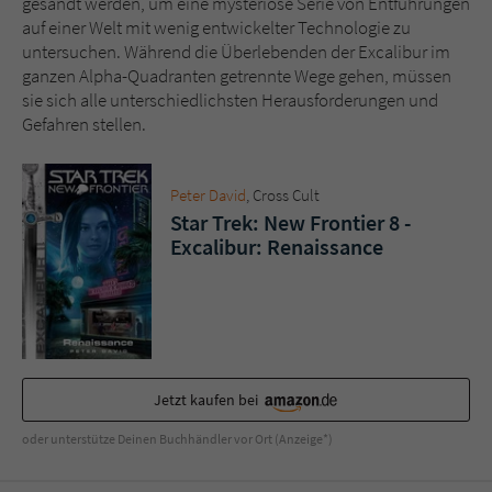
gesandt werden, um eine mysteriöse Serie von Entführungen
Sicherheitscode des Kontaktformulars zu
auf einer Welt mit wenig entwickelter Technologie zu
überprüfen.
untersuchen. Während die Überlebenden der Excalibur im
ganzen Alpha-Quadranten getrennte Wege gehen, müssen
sie sich alle unterschiedlichsten Herausforderungen und
Gefahren stellen.
Peter David
, Cross Cult
Star Trek: New Frontier 8 -
Excalibur: Renaissance
Jetzt kaufen bei
oder unterstütze Deinen Buchhändler vor Ort (Anzeige*)