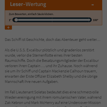
-
Leser
-Wertung
Name
tx_pwcomments_ahash
Zum Bewerten, einfach Säule klicken.
1°
100°
Anbieter
Literatur-Couch Medien GmbH & Co. KG
Laufzeit
1 Jahr
Das Schiff ist Geschichte, doch das Abenteuer geht weiter…
Zweck
Cookie für Kommentare einzelner Buchtitel
Als die U.S.S. Excalibur plötzlich und gnadenlos zerstört
wurde, verlor die Sternenflotte eines ihrer besten
Raumschiffe. Doch die Besatzungsmitglieder der Excalibur
Name
fe_typo_user
verloren ihren Captain … und ihr Zuhause. Noch während
sie um ihr Schiff und Captain Mackenzie Calhoun trauern,
Anbieter
Literatur-Couch Medien GmbH & Co. KG
erwarten der Erste Offizier Elizabeth Shelby und die übrige
Mannschaft ihre neuen Aufgaben.
Laufzeit
Session
Im Fall Lieutenant Soletas bedeutet dies eine schmerzvolle
Dieses Cookie gewährleistet die
Wiedervereinigung mit ihrem romulanischen Vater, während
Kommunikation der Webseite mit dem
Zak Kebron und Mark McHenry auf eine Undercover-Mission
Zweck
Benutzer. Es wird benötigt um z. B. den