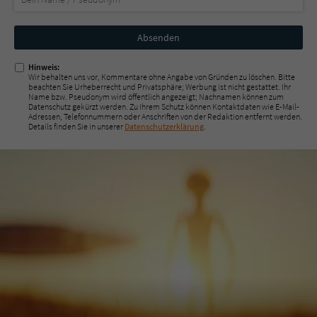
Nicht
ausfüllen!
Hinweis:
Wir behalten uns vor, Kommentare ohne Angabe von Gründen zu löschen. Bitte
beachten Sie Urheberrecht und Privatsphäre; Werbung ist nicht gestattet. Ihr
Name bzw. Pseudonym wird öffentlich angezeigt; Nachnamen können zum
Datenschutz gekürzt werden. Zu Ihrem Schutz können Kontaktdaten wie E-Mail-
Adressen, Telefonnummern oder Anschriften von der Redaktion entfernt werden.
Details finden Sie in unserer
Datenschutzerklärung
.