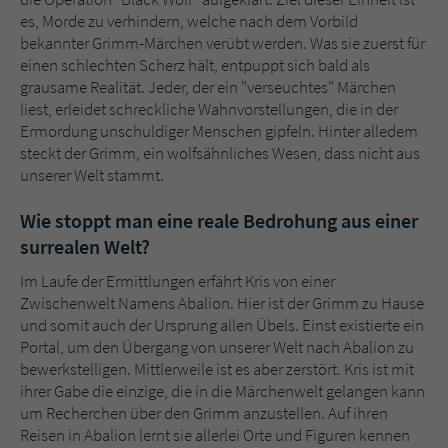
es, Morde zu verhindern, welche nach dem Vorbild
bekannter Grimm-Märchen verübt werden. Was sie zuerst für
einen schlechten Scherz hält, entpuppt sich bald als
grausame Realität. Jeder, der ein "verseuchtes" Märchen
liest, erleidet schreckliche Wahnvorstellungen, die in der
Ermordung unschuldiger Menschen gipfeln. Hinter alledem
steckt der Grimm, ein wolfsähnliches Wesen, dass nicht aus
unserer Welt stammt.
Wie stoppt man eine reale Bedrohung aus einer
surrealen Welt?
Im Laufe der Ermittlungen erfährt Kris von einer
Zwischenwelt Namens Abalion. Hier ist der Grimm zu Hause
und somit auch der Ursprung allen Übels. Einst existierte ein
Portal, um den Übergang von unserer Welt nach Abalion zu
bewerkstelligen. Mittlerweile ist es aber zerstört. Kris ist mit
ihrer Gabe die einzige, die in die Märchenwelt gelangen kann
um Recherchen über den Grimm anzustellen. Auf ihren
Reisen in Abalion lernt sie allerlei Orte und Figuren kennen