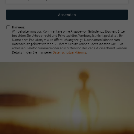
Nicht
ausfüllen!
Hinweis:
Wir behalten uns vor, Kommentare ohne Angabe von Gründen zu löschen. Bitte
beachten Sie Urheberrecht und Privatsphäre; Werbung ist nicht gestattet. Ihr
Name bzw. Pseudonym wird öffentlich angezeigt; Nachnamen können zum
Datenschutz gekürzt werden. Zu Ihrem Schutz können Kontaktdaten wie E-Mail-
Adressen, Telefonnummern oder Anschriften von der Redaktion entfernt werden.
Details finden Sie in unserer
Datenschutzerklärung
.