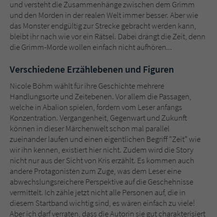
und versteht die Zusammenhänge zwischen dem Grimm
und den Morden in der realen Welt immer besser. Aber wie
das Monster endgültig zur Strecke gebracht werden kann,
bleibt ihr nach wie vor ein Rätsel. Dabei drängt die Zeit, denn
die Grimm-Morde wollen einfach nicht aufhören...
Verschiedene Erzählebenen und Figuren
Nicole Böhm wählt für ihre Geschichte mehrere
Handlungsorte und Zeitebenen. Vor allem die Passagen,
welche in Abalion spielen, fordern vom Leser anfangs
Konzentration. Vergangenheit, Gegenwart und Zukunft
können in dieser Märchenwelt schon mal parallel
zueinander laufen und einen eigentlichen Begriff "Zeit" wie
wir ihn kennen, existiert hier nicht. Zudem wird die Story
nicht nur aus der Sicht von Kris erzählt. Es kommen auch
andere Protagonisten zum Zuge, was dem Leser eine
abwechslungsreichere Perspektive auf die Geschehnisse
vermittelt. Ich zähle jetzt nicht alle Personen auf, die in
diesem Startband wichtig sind, es wären einfach zu viele!
Aber ich darf verraten, dass die Autorin sie gut charakterisiert