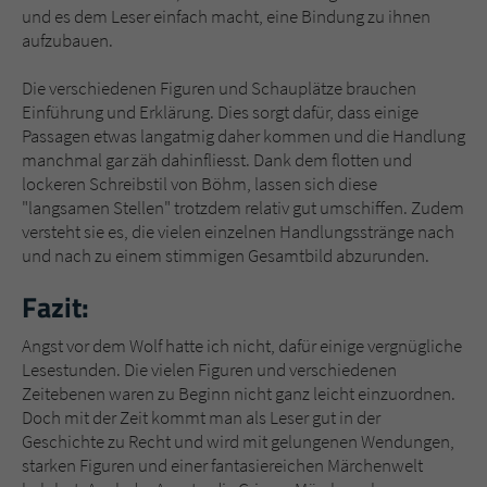
und es dem Leser einfach macht, eine Bindung zu ihnen
aufzubauen.
Die verschiedenen Figuren und Schauplätze brauchen
Einführung und Erklärung. Dies sorgt dafür, dass einige
Passagen etwas langatmig daher kommen und die Handlung
manchmal gar zäh dahinfliesst. Dank dem flotten und
lockeren Schreibstil von Böhm, lassen sich diese
"langsamen Stellen" trotzdem relativ gut umschiffen. Zudem
versteht sie es, die vielen einzelnen Handlungsstränge nach
und nach zu einem stimmigen Gesamtbild abzurunden.
Fazit:
Angst vor dem Wolf hatte ich nicht, dafür einige vergnügliche
Lesestunden. Die vielen Figuren und verschiedenen
Zeitebenen waren zu Beginn nicht ganz leicht einzuordnen.
Doch mit der Zeit kommt man als Leser gut in der
Geschichte zu Recht und wird mit gelungenen Wendungen,
starken Figuren und einer fantasiereichen Märchenwelt