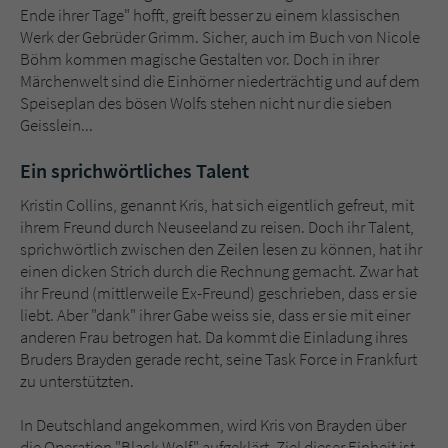
Sicherheitscode des Kontaktformulars zu
Ende ihrer Tage" hofft, greift besser zu einem klassischen
überprüfen.
Werk der Gebrüder Grimm. Sicher, auch im Buch von Nicole
Böhm kommen magische Gestalten vor. Doch in ihrer
Märchenwelt sind die Einhörner niederträchtig und auf dem
Speiseplan des bösen Wolfs stehen nicht nur die sieben
Geisslein...
Ein sprichwörtliches Talent
Kristin Collins, genannt Kris, hat sich eigentlich gefreut, mit
ihrem Freund durch Neuseeland zu reisen. Doch ihr Talent,
sprichwörtlich zwischen den Zeilen lesen zu können, hat ihr
einen dicken Strich durch die Rechnung gemacht. Zwar hat
ihr Freund (mittlerweile Ex-Freund) geschrieben, dass er sie
liebt. Aber "dank" ihrer Gabe weiss sie, dass er sie mit einer
anderen Frau betrogen hat. Da kommt die Einladung ihres
Bruders Brayden gerade recht, seine Task Force in Frankfurt
zu unterstützten.
In Deutschland angekommen, wird Kris von Brayden über
die Operation "Black Wolf" aufgeklärt. Ziel dieser Einheit ist