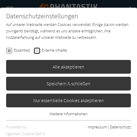
Navigation
Datenschutzeinstellungen
Couch
wechse
Auf unserer Webseite werden Cookies verwendet. Einige davon werden
Buch-
Forum
Charts
News
SUCHE
zwingend benötigt, während es uns andere ermöglichen, Ihre
Entdecker
Nutzererfahrung auf unserer Webseite zu verbessern.
Nicole Böhm
Essentiell
Externe Inhalte
Das Vermächtnis der Grimms 1:
Wer hat Angst vorm bösen
Alle akzeptieren
Wolf?
Speichern & schließen
Drachenmond Verlag
Erschienen: Oktober 2018
1
Nur essentielle Cookies akzeptieren
Weitere Informationen
Essentiell
Essentielle Cookies werden für grundlegende Funktionen der
Powered by
Impressum
|
Datenschutz
Webseite benötigt. Dadurch ist gewährleistet, dass die Webseite
sgalinski Cookie Opt In