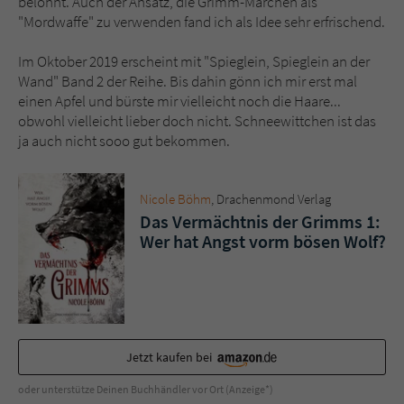
belohnt. Auch der Ansatz, die Grimm-Märchen als
"Mordwaffe" zu verwenden fand ich als Idee sehr erfrischend.
Im Oktober 2019 erscheint mit "Spieglein, Spieglein an der
Wand" Band 2 der Reihe. Bis dahin gönn ich mir erst mal
einen Apfel und bürste mir vielleicht noch die Haare...
obwohl vielleicht lieber doch nicht. Schneewittchen ist das
ja auch nicht sooo gut bekommen.
Nicole Böhm
, Drachenmond Verlag
Das Vermächtnis der Grimms 1:
Wer hat Angst vorm bösen Wolf?
Jetzt kaufen bei
oder unterstütze Deinen Buchhändler vor Ort (Anzeige*)