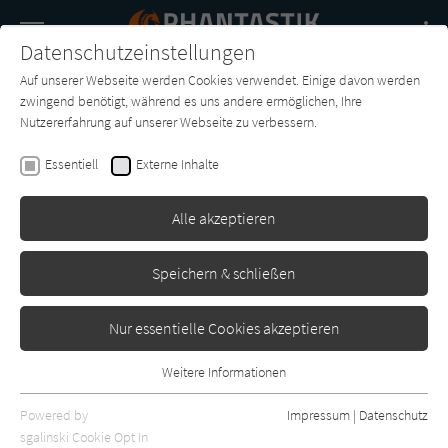
Navigation
Datenschutzeinstellungen
Couch
wechse
Auf unserer Webseite werden Cookies verwendet. Einige davon werden
Buch-
Forum
Charts
News
SUCHE
zwingend benötigt, während es uns andere ermöglichen, Ihre
Entdecker
Nutzererfahrung auf unserer Webseite zu verbessern.
Rob Boffard
Essentiell
Externe Inhalte
Verschollen
Alle akzeptieren
Heyne
Erschienen: September 2019
0
Speichern & schließen
Nur essentielle Cookies akzeptieren
Weitere Informationen
Essentiell
Essentielle Cookies werden für grundlegende Funktionen der
Powered by
Impressum
|
Datenschutz
Webseite benötigt. Dadurch ist gewährleistet, dass die Webseite
sgalinski Cookie Opt In