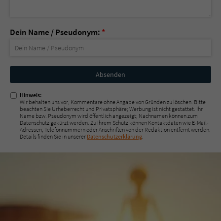
Dein Name / Pseudonym:
*
Nicht
ausfüllen!
Hinweis:
Wir behalten uns vor, Kommentare ohne Angabe von Gründen zu löschen. Bitte
beachten Sie Urheberrecht und Privatsphäre; Werbung ist nicht gestattet. Ihr
Name bzw. Pseudonym wird öffentlich angezeigt; Nachnamen können zum
Datenschutz gekürzt werden. Zu Ihrem Schutz können Kontaktdaten wie E-Mail-
Adressen, Telefonnummern oder Anschriften von der Redaktion entfernt werden.
Details finden Sie in unserer
Datenschutzerklärung
.