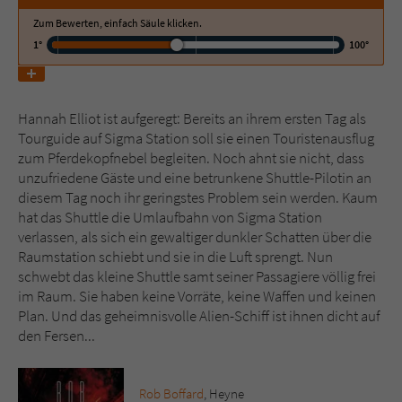
Zum Bewerten, einfach Säule klicken.
Name
tx_pwcomments_ahash
1°
100°
Anbieter
Literatur-Couch Medien GmbH & Co. KG
Hannah Elliot ist aufgeregt: Bereits an ihrem ersten Tag als
Laufzeit
1 Jahr
Tourguide auf Sigma Station soll sie einen Touristenausflug
zum Pferdekopfnebel begleiten. Noch ahnt sie nicht, dass
Zweck
Cookie für Kommentare einzelner Buchtitel
unzufriedene Gäste und eine betrunkene Shuttle-Pilotin an
diesem Tag noch ihr geringstes Problem sein werden. Kaum
hat das Shuttle die Umlaufbahn von Sigma Station
Name
fe_typo_user
verlassen, als sich ein gewaltiger dunkler Schatten über die
Raumstation schiebt und sie in die Luft sprengt. Nun
Anbieter
Literatur-Couch Medien GmbH & Co. KG
schwebt das kleine Shuttle samt seiner Passagiere völlig frei
im Raum. Sie haben keine Vorräte, keine Waffen und keinen
Laufzeit
Session
Plan. Und das geheimnisvolle Alien-Schiff ist ihnen dicht auf
den Fersen...
Dieses Cookie gewährleistet die
Kommunikation der Webseite mit dem
Zweck
Benutzer. Es wird benötigt um z. B. den
Rob Boffard
, Heyne