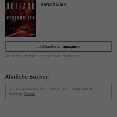
Sicherheitscode des Kontaktformulars zu
Verschollen
überprüfen.
Jetzt kaufen bei
oder unterstütze Deinen Buchhändler vor Ort (Anzeige*)
Ähnliche Bücher:
Sci-Fi:
Spaceopera
Sci-Fi:
Aliens
Sci-Fi:
Katastrophen
Buchtyp:
Roman