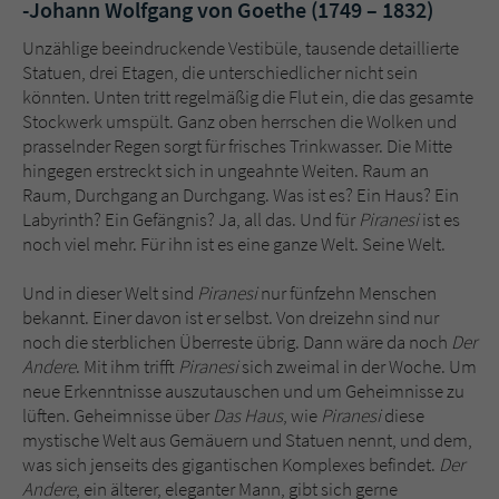
Sicherheitscode des Kontaktformulars zu
-Johann Wolfgang von Goethe (1749 – 1832)
überprüfen.
Unzählige beeindruckende Vestibüle, tausende detaillierte
Statuen, drei Etagen, die unterschiedlicher nicht sein
könnten. Unten tritt regelmäßig die Flut ein, die das gesamte
Stockwerk umspült. Ganz oben herrschen die Wolken und
prasselnder Regen sorgt für frisches Trinkwasser. Die Mitte
hingegen erstreckt sich in ungeahnte Weiten. Raum an
Raum, Durchgang an Durchgang. Was ist es? Ein Haus? Ein
Labyrinth? Ein Gefängnis? Ja, all das. Und für
Piranesi
ist es
noch viel mehr. Für ihn ist es eine ganze Welt. Seine Welt.
Und in dieser Welt sind
Piranesi
nur fünfzehn Menschen
bekannt. Einer davon ist er selbst. Von dreizehn sind nur
noch die sterblichen Überreste übrig. Dann wäre da noch
Der
Andere
. Mit ihm trifft
Piranesi
sich zweimal in der Woche. Um
neue Erkenntnisse auszutauschen und um Geheimnisse zu
lüften. Geheimnisse über
Das Haus
, wie
Piranesi
diese
mystische Welt aus Gemäuern und Statuen nennt, und dem,
was sich jenseits des gigantischen Komplexes befindet.
Der
Andere
, ein älterer, eleganter Mann, gibt sich gerne