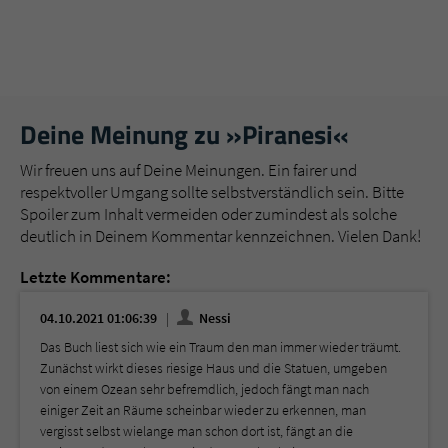
Deine Meinung zu »Piranesi«
Wir freuen uns auf Deine Meinungen. Ein fairer und
respektvoller Umgang sollte selbstverständlich sein. Bitte
Spoiler zum Inhalt vermeiden oder zumindest als solche
deutlich in Deinem Kommentar kennzeichnen. Vielen Dank!
Letzte Kommentare:
04.10.2021 01:06:39
Nessi
Das Buch liest sich wie ein Traum den man immer wieder träumt.
Zunächst wirkt dieses riesige Haus und die Statuen, umgeben
von einem Ozean sehr befremdlich, jedoch fängt man nach
einiger Zeit an Räume scheinbar wieder zu erkennen, man
vergisst selbst wielange man schon dort ist, fängt an die