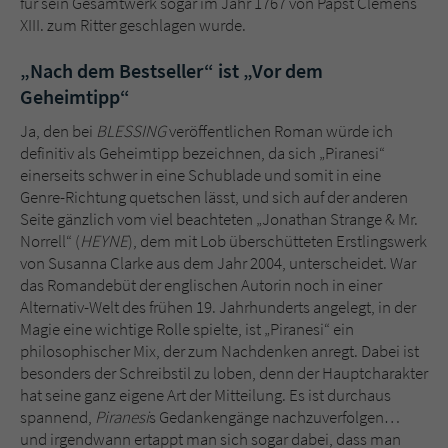
für sein Gesamtwerk sogar im Jahr 1767 von Papst Clemens
XIII. zum Ritter geschlagen wurde.
„Nach dem Bestseller“ ist „Vor dem
Geheimtipp“
Ja, den bei
BLESSING
veröffentlichen Roman würde ich
definitiv als Geheimtipp bezeichnen, da sich „Piranesi“
einerseits schwer in eine Schublade und somit in eine
Genre-Richtung quetschen lässt, und sich auf der anderen
Seite gänzlich vom viel beachteten „Jonathan Strange & Mr.
Norrell“ (
HEYNE
), dem mit Lob überschütteten Erstlingswerk
von Susanna Clarke aus dem Jahr 2004, unterscheidet. War
das Romandebüt der englischen Autorin noch in einer
Alternativ-Welt des frühen 19. Jahrhunderts angelegt, in der
Magie eine wichtige Rolle spielte, ist „Piranesi“ ein
philosophischer Mix, der zum Nachdenken anregt. Dabei ist
besonders der Schreibstil zu loben, denn der Hauptcharakter
hat seine ganz eigene Art der Mitteilung. Es ist durchaus
spannend,
Piranesi
s Gedankengänge nachzuverfolgen…
und irgendwann ertappt man sich sogar dabei, dass man