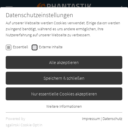
Navigation
Datenschutzeinstellungen
Couch
wechse
Auf unserer Webseite werden Cookies verwendet. Einige davon werden
Buch-
Forum
Charts
News
SUCHE
zwingend benötigt, während es uns andere ermöglichen, Ihre
Entdecker
Nutzererfahrung auf unserer Webseite zu verbessern.
Susanna Clarke
Essentiell
Externe Inhalte
Piranesi
Alle akzeptieren
Blessing
Erschienen: Oktober 2020
2
Speichern & schließen
Nur essentielle Cookies akzeptieren
Weitere Informationen
Essentiell
Essentielle Cookies werden für grundlegende Funktionen der
Powered by
Impressum
|
Datenschutz
Webseite benötigt. Dadurch ist gewährleistet, dass die Webseite
sgalinski Cookie Opt In