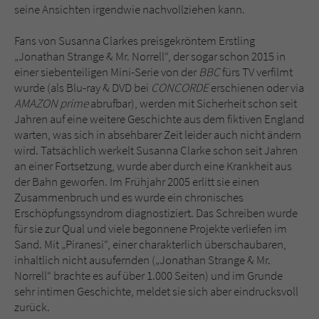
seine Ansichten irgendwie nachvollziehen kann.
Fans von Susanna Clarkes preisgekröntem Erstling
„Jonathan Strange & Mr. Norrell“, der sogar schon 2015 in
einer siebenteiligen Mini-Serie von der
BBC
fürs TV verfilmt
wurde (als Blu-ray & DVD bei
CONCORDE
erschienen oder via
AMAZON prime
abrufbar), werden mit Sicherheit schon seit
Jahren auf eine weitere Geschichte aus dem fiktiven England
warten, was sich in absehbarer Zeit leider auch nicht ändern
wird. Tatsächlich werkelt Susanna Clarke schon seit Jahren
an einer Fortsetzung, wurde aber durch eine Krankheit aus
der Bahn geworfen. Im Frühjahr 2005 erlitt sie einen
Zusammenbruch und es wurde ein chronisches
Erschöpfungssyndrom diagnostiziert. Das Schreiben wurde
für sie zur Qual und viele begonnene Projekte verliefen im
Sand. Mit „Piranesi“, einer charakterlich überschaubaren,
inhaltlich nicht ausufernden („Jonathan Strange & Mr.
Norrell“ brachte es auf über 1.000 Seiten) und im Grunde
sehr intimen Geschichte, meldet sie sich aber eindrucksvoll
zurück.