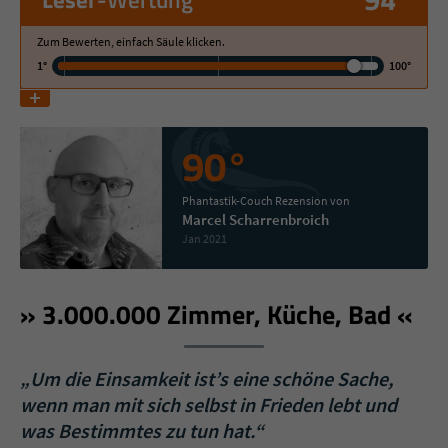
Zum Bewerten, einfach Säule klicken.
Name
tx_pwcomments_ahash
1°
100°
Anbieter
Literatur-Couch Medien GmbH & Co. KG
Laufzeit
1 Jahr
90°
Zweck
Cookie für Kommentare einzelner Buchtitel
Phantastik-Couch Rezension von
Marcel Scharrenbroich
Jan 2021
Name
fe_typo_user
Anbieter
Literatur-Couch Medien GmbH & Co. KG
3.000.000 Zimmer, Küche, Bad
Laufzeit
Session
„Um die Einsamkeit ist’s eine schöne Sache,
Dieses Cookie gewährleistet die
wenn man mit sich selbst in Frieden lebt und
Kommunikation der Webseite mit dem
was Bestimmtes zu tun hat.“
Zweck
Benutzer. Es wird benötigt um z. B. den