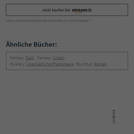
Jetzt kaufen bei
oder unterstütze Deinen Buchhändler vor Ort (Anzeige*)
Ähnliche Bücher:
Fantasy:
Dark
Fantasy:
Urban
Mystery:
Unerklärliche Phänomene
Buchtyp:
Roman