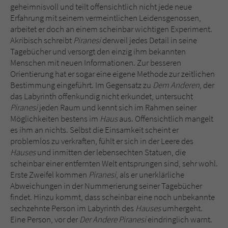
geheimnisvoll und teilt offensichtlich nicht jede neue
Erfahrung mit seinem vermeintlichen Leidensgenossen,
arbeitet er doch an einem scheinbar wichtigen Experiment.
Akribisch schreibt
Piranesi
derweil jedes Detail in seine
Tagebücher und versorgt den einzig ihm bekannten
Menschen mit neuen Informationen. Zur besseren
Orientierung hat er sogar eine eigene Methode zur zeitlichen
Bestimmung eingeführt. Im Gegensatz zu
Dem Anderen
, der
das Labyrinth offenkundig nicht erkundet, untersucht
Piranesi
jeden Raum und kennt sich im Rahmen seiner
Möglichkeiten bestens im
Haus
aus. Offensichtlich mangelt
es ihm an nichts. Selbst die Einsamkeit scheint er
problemlos zu verkraften, fühlt er sich in der Leere des
Hauses
und inmitten der lebensechten Statuen, die
scheinbar einer entfernten Welt entsprungen sind, sehr wohl.
Erste Zweifel kommen
Piranesi
, als er unerklärliche
Abweichungen in der Nummerierung seiner Tagebücher
findet. Hinzu kommt, dass scheinbar eine noch unbekannte
sechzehnte Person im Labyrinth des
Hauses
umhergeht.
Eine Person, vor der
Der Andere Piranesi
eindringlich warnt.