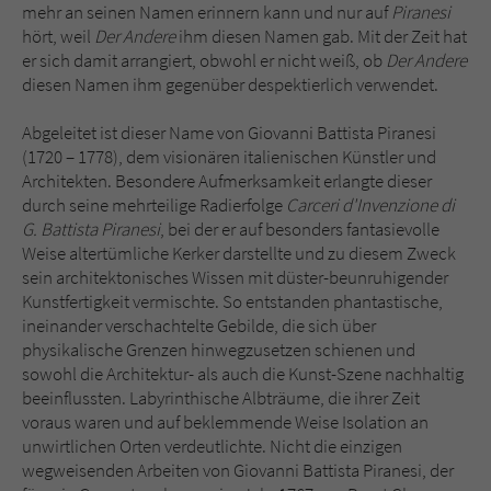
mehr an seinen Namen erinnern kann und nur auf
Piranesi
hört, weil
Der Andere
ihm diesen Namen gab. Mit der Zeit hat
er sich damit arrangiert, obwohl er nicht weiß, ob
Der Andere
diesen Namen ihm gegenüber despektierlich verwendet.
Abgeleitet ist dieser Name von Giovanni Battista Piranesi
(1720 – 1778), dem visionären italienischen Künstler und
Architekten. Besondere Aufmerksamkeit erlangte dieser
durch seine mehrteilige Radierfolge
Carceri d'Invenzione di
G. Battista Piranesi
, bei der er auf besonders fantasievolle
Weise altertümliche Kerker darstellte und zu diesem Zweck
sein architektonisches Wissen mit düster-beunruhigender
Kunstfertigkeit vermischte. So entstanden phantastische,
ineinander verschachtelte Gebilde, die sich über
physikalische Grenzen hinwegzusetzen schienen und
sowohl die Architektur- als auch die Kunst-Szene nachhaltig
beeinflussten. Labyrinthische Albträume, die ihrer Zeit
voraus waren und auf beklemmende Weise Isolation an
unwirtlichen Orten verdeutlichte. Nicht die einzigen
wegweisenden Arbeiten von Giovanni Battista Piranesi, der