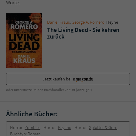
Wortes.
Daniel Kraus
,
George A. Romero
, Heyne
The Living Dead - Sie kehren
zurück
Jetzt kaufen bei
oder unterstütze Deinen Buchhändler vor Ort (Anzeige*)
Ähnliche Bücher:
Horror:
Zombies
Horror:
Psycho
Horror:
Splatter & Gore
Buchtyp:
Roman