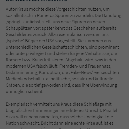
Autor Kraus möchte diese Vorgeschichten nutzen, um
sozialkritisch in Romeros Spuren zu wandeln. Die Handlung
‚springt‘ zunächst, stellt uns neue Figuren an neuen
Schauplätzen vor; später kehrt das Geschehen auf bereits
Geschildertes zurück. Allzu exemplarisch werden uns
‚typische‘ Bürger der USA vorgestellt. Sie stammen aus
unterschiedlichen Gesellschaftsschichten, sind prominent
oder unterprivilegiert und stehen für jene Verhältnisse, die
Romero bzw. Kraus kritisieren. Abgehakt wird, was in den
modernen USA falsch läuft: Fremden- und Frauenhass,
Diskriminierung, Korruption, die „Fake-News“-verseuchten
Medienlandschaft u. a. politische, soziale und kulturelle
Gräben, die so tief geworden sind, dass ihre Überwindung
unmöglich scheint.
Exemplarisch vermittelt uns Kraus diese Schieflage mit
biografischen Erinnerungen an erlittenes Unrecht. Parallel
dazu will er herausarbeiten, dass solche Uneinigkeit die
Nation schwächt. Bricht dann eine echte Krise auf, ist es