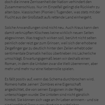
doch die innere Zerrissenheit der Nation verhindert den
Zusammenschluss. Nur im Einzelfall gelingt die Rückkehr zu
alten bzw. klassischen (Pionier-) Tugenden, was stets mit der
Flucht aus der Großstadt aufs rettende Land einhergeht.
Solche Anwandlungen sind nicht neu. Auch Kraus kann den
damit verknüpften Klischees keine wirklich neuen Seiten
abgewinnen. Was tragisch wirken soll, berührt nicht selten
peinlich oder reizt gar zum Grinsen, weil sich der erhobene
Zeigefinger gar zu deutlich hinter den Zeilen erhebt oder
sentimentale Dramatik heillos übertrieben ins Lächerliche
umschlägt. Erwartungsgemäß lesen wir deshalb einen
Roman, in dem die Untoten zwar die Welt überrennen, aber
mehr und mehr nur eine Nebenrolle spielen.
Es fällt positiv auf, wenn das Schema durchbrochen wird.
Romero hatte ‚seinen‘ Zombies eine Eigenschaft
angedichtet, die von seinen Epigonen in der Regel
unterschlagen wurde: Die Untoten sind nicht gänzlich
hirntot. Sie können sich vage an ihr Leben erinnern - und sie
sind lernfähig! Daraus resultiert ein zusätzlicher