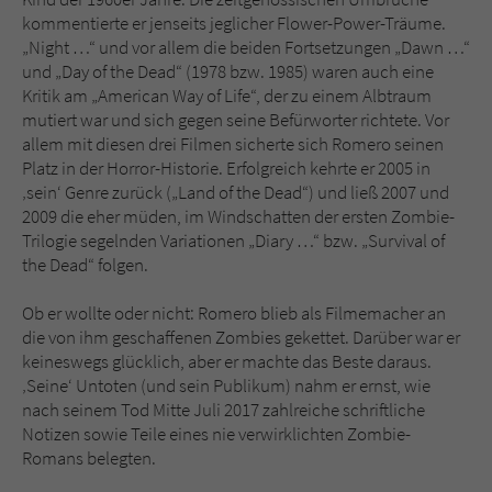
kommentierte er jenseits jeglicher Flower-Power-Träume.
„Night …“ und vor allem die beiden Fortsetzungen „Dawn …“
und „Day of the Dead“ (1978 bzw. 1985) waren auch eine
Kritik am „American Way of Life“, der zu einem Albtraum
mutiert war und sich gegen seine Befürworter richtete. Vor
allem mit diesen drei Filmen sicherte sich Romero seinen
Platz in der Horror-Historie. Erfolgreich kehrte er 2005 in
‚sein‘ Genre zurück („Land of the Dead“) und ließ 2007 und
2009 die eher müden, im Windschatten der ersten Zombie-
Trilogie segelnden Variationen „Diary …“ bzw. „Survival of
the Dead“ folgen.
Ob er wollte oder nicht: Romero blieb als Filmemacher an
die von ihm geschaffenen Zombies gekettet. Darüber war er
keineswegs glücklich, aber er machte das Beste daraus.
‚Seine‘ Untoten (und sein Publikum) nahm er ernst, wie
nach seinem Tod Mitte Juli 2017 zahlreiche schriftliche
Notizen sowie Teile eines nie verwirklichten Zombie-
Romans belegten.