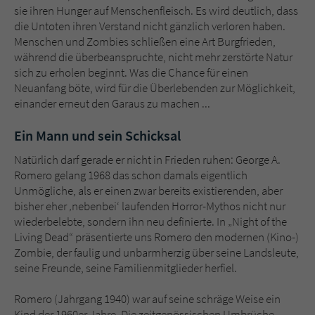
sie ihren Hunger auf Menschenfleisch. Es wird deutlich, dass
die Untoten ihren Verstand nicht gänzlich verloren haben.
Menschen und Zombies schließen eine Art Burgfrieden,
während die überbeanspruchte, nicht mehr zerstörte Natur
sich zu erholen beginnt. Was die Chance für einen
Neuanfang böte, wird für die Überlebenden zur Möglichkeit,
einander erneut den Garaus zu machen ...
Ein Mann und sein Schicksal
Natürlich darf gerade er nicht in Frieden ruhen: George A.
Romero gelang 1968 das schon damals eigentlich
Unmögliche, als er einen zwar bereits existierenden, aber
bisher eher ‚nebenbei‘ laufenden Horror-Mythos nicht nur
wiederbelebte, sondern ihn neu definierte. In „Night of the
Living Dead“ präsentierte uns Romero den modernen (Kino-)
Zombie, der faulig und unbarmherzig über seine Landsleute,
seine Freunde, seine Familienmitglieder herfiel.
Romero (Jahrgang 1940) war auf seine schräge Weise ein
Kind der 1960er Jahre. Die zeitgenössischen Umbrüche