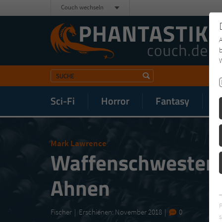
Couch wechseln
b
W
Sci-Fi
Horror
Fantasy
M
Mark Lawrence
Waffenschwestern:
Ahnen
Fischer
Erschienen: November 2018
0
s