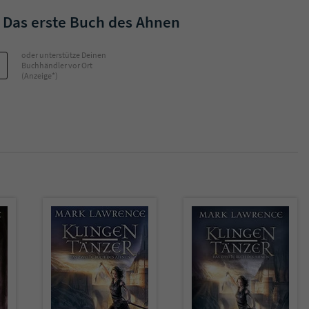
überprüfen.
 Das erste Buch des Ahnen
oder unterstütze Deinen
Buchhändler vor Ort
(Anzeige*)