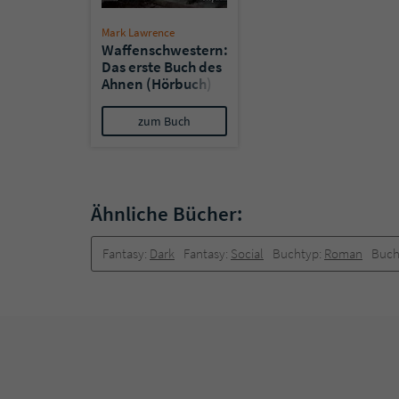
Mark Lawrence
Waffenschwestern:
Das erste Buch des
Ahnen (Hörbuch)
zum Buch
Ähnliche Bücher:
Fantasy:
Dark
Fantasy:
Social
Buchtyp:
Roman
Buch