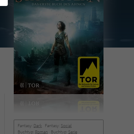
Fantasy:
Dark
Fantasy:
Social
Buchtyp:
Roman
Buchtyp:
Serie