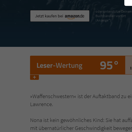
oder unterstütze Deinen
Jetzt kaufen bei
Buchhändler vor Ort
(Anzeige*)
95°
Leser
-Wertung
1
»Waffenschwestern« ist der Auftaktband zu ei
Lawrence.
Nona ist kein gewöhnliches Kind: Sie hat au
mit übernatürlicher Geschwindigkeit bewegen. 