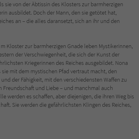
s sie von der Äbtissin des Klosters zur barmherzigen
rin ausbildet. Doch der Mann, den sie getötet hat,
Name
tx_pwcomments_ahash
iches an – die alles daransetzt, sich an ihr und den
Anbieter
Literatur-Couch Medien GmbH & Co. KG
Laufzeit
1 Jahr
. Im Kloster zur barmherzigen Gnade leben Mystikerinnen,
tern der Verschwiegenheit, die sich der Kunst der
Zweck
Cookie für Kommentare einzelner Buchtitel
rlichsten Kriegerinnen des Reiches ausgebildet. Nona
s sie mit dem mystischen Pfad vertraut macht, den
Name
fe_typo_user
nd der Fähigkeit, mit den verschiedensten Waffen zu
 in Freundschaft und Liebe – und manchmal auch
Anbieter
Literatur-Couch Medien GmbH & Co. KG
le werden es schaffen, aber diejenigen, die ihren Weg bis
aft. Sie werden die gefährlichsten Klingen des Reiches,
Laufzeit
Session
Dieses Cookie gewährleistet die Kommunikation der
Webseite mit dem Benutzer. Es wird benötigt um z. B.
Zweck
den Sicherheitscode des Kontaktformulars zu