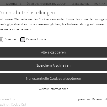
STARTSEITE
ÜBER DIE PHANTASTIK-COUCH
LESEZEICHEN
KONTAKT
Datenschutzeinstellungen
Auf unserer Webseite werden Cookies verwendet. Einige davon werden zwingen
enötigt, während es uns andere ermöglichen, Ihre Nutzererfahrung auf unserer
ebseite zu verbessern.
BUCH-ENTDECKER
FORUM
Essentiell
Externe Inhalte
ystery
Buchtyp
Autor*in
Magazin
Alle akzeptieren
Speichern & schließen
 Das erste Buch des
Nur essentielle Cookies akzeptieren
Weitere Informationen
Essentiell
Essentielle Cookies werden für grundlegende Funktionen der Webseite
Powered by
Impressum
|
Datenschut
benötigt. Dadurch ist gewährleistet, dass die Webseite einwandfrei
galinski Cookie Opt In