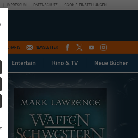
IMPRESSUM
DATENSCHUTZ
COOKIE-EINSTELLUNGEN
d
FACEBOOK
TWITTER
YOUTUBE
INSTAGRAM
CHARTS
NEWSLETTER
Entertain
Kino & TV
Neue Bücher
z