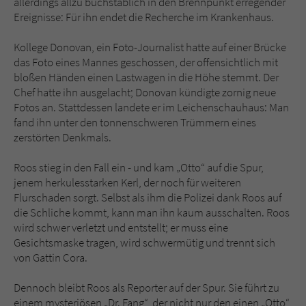
allerdings allzu buchstäblich in den Brennpunkt erregender
Sicherheitscode des Kontaktformulars zu
Ereignisse: Für ihn endet die Recherche im Krankenhaus.
überprüfen.
Kollege Donovan, ein Foto-Journalist hatte auf einer Brücke
das Foto eines Mannes geschossen, der offensichtlich mit
bloßen Händen einen Lastwagen in die Höhe stemmt. Der
Chef hatte ihn ausgelacht; Donovan kündigte zornig neue
Fotos an. Stattdessen landete er im Leichenschauhaus: Man
fand ihn unter den tonnenschweren Trümmern eines
zerstörten Denkmals.
Roos stieg in den Fall ein - und kam „Otto“ auf die Spur,
jenem herkulesstarken Kerl, der noch für weiteren
Flurschaden sorgt. Selbst als ihm die Polizei dank Roos auf
die Schliche kommt, kann man ihn kaum ausschalten. Roos
wird schwer verletzt und entstellt; er muss eine
Gesichtsmaske tragen, wird schwermütig und trennt sich
von Gattin Cora.
Dennoch bleibt Roos als Reporter auf der Spur. Sie führt zu
einem mysteriösen „Dr. Fang“, der nicht nur den einen „Otto“