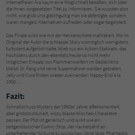
internetfreien Ära kaum eine Möglichkeit besaßen, sich über
die ihnen vorgesetzten Titel zu informieren. Sie wussten also
nicht, wie grob und gleichgültig man sie abfertigte, sondern
waren mangels Alternativen zufrieden oder sogar begeistert.
Das Finale wirkt wie mit der Heckenschere malträtiert. Wo im
Original der Autor die schlappe Story womöglich wenigstens
turbulent aufgelöst hatte, blieb nur ein Action-Stakkato, das
höchstens durch den ebenfalls heute so nicht mehr
möglichen Einsatz von Flammenwerfern im Gedächtnis
bleibt: Dr. Fang und seine Supermänner werden gebraten,
Jelly und Cora finden wieder zueinander: Happy-End à la
1956 …
Fazit:
Schnellschuss-Mystery der 1950er Jahre; effektorientiert,
aber grobstrukturiert, wozu blasse Klischee-Charaktere
passen. Der Plot ist generisch und wirkt wie ein
zeitgenössischer Comic-Strip, der nacherzählt an
unterhaltender Wirkung zu wünschen übrig lässt: Phantastik