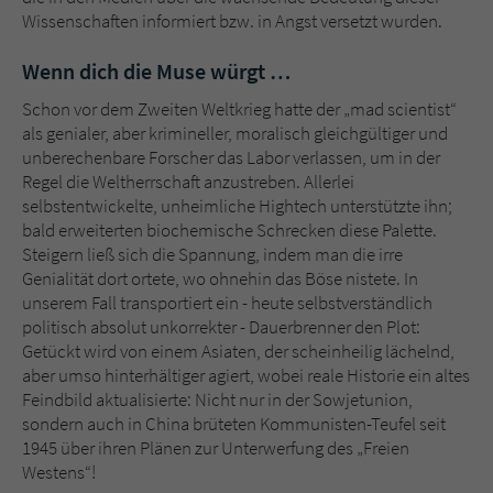
Wissenschaften informiert bzw. in Angst versetzt wurden.
Wenn dich die Muse würgt …
Schon vor dem Zweiten Weltkrieg hatte der „mad scientist“
als genialer, aber krimineller, moralisch gleichgültiger und
unberechenbare Forscher das Labor verlassen, um in der
Regel die Weltherrschaft anzustreben. Allerlei
selbstentwickelte, unheimliche Hightech unterstützte ihn;
bald erweiterten biochemische Schrecken diese Palette.
Steigern ließ sich die Spannung, indem man die irre
Genialität dort ortete, wo ohnehin das Böse nistete. In
unserem Fall transportiert ein - heute selbstverständlich
politisch absolut unkorrekter - Dauerbrenner den Plot:
Getückt wird von einem Asiaten, der scheinheilig lächelnd,
aber umso hinterhältiger agiert, wobei reale Historie ein altes
Feindbild aktualisierte: Nicht nur in der Sowjetunion,
sondern auch in China brüteten Kommunisten-Teufel seit
1945 über ihren Plänen zur Unterwerfung des „Freien
Westens“!