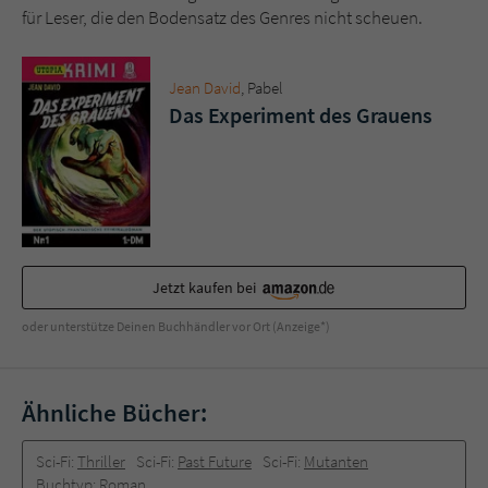
für Leser, die den Bodensatz des Genres nicht scheuen.
Jean David
, Pabel
Das Experiment des Grauens
Jetzt kaufen bei
oder unterstütze Deinen Buchhändler vor Ort (Anzeige*)
Ähnliche Bücher:
Sci-Fi:
Thriller
Sci-Fi:
Past Future
Sci-Fi:
Mutanten
Buchtyp:
Roman