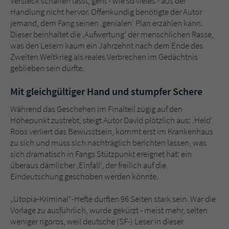
Versteck schaffen lässt, geht - wie so vieles - aus der
Handlung nicht hervor. Offenkundig benötigte der Autor
jemand, dem Fang seinen ‚genialen‘ Plan erzählen kann.
Dieser beinhaltet die ‚Aufwertung‘ der menschlichen Rasse,
was den Lesern kaum ein Jahrzehnt nach dem Ende des
Zweiten Weltkrieg als reales Verbrechen im Gedächtnis
geblieben sein dürfte.
Mit gleichgültiger Hand und stumpfer Schere
Während das Geschehen im Finalteil zügig auf den
Höhepunkt zustrebt, steigt Autor David plötzlich aus: ‚Held‘
Roos verliert das Bewusstsein, kommt erst im Krankenhaus
zu sich und muss sich nachträglich berichten lassen, was
sich dramatisch in Fangs Stützpunkt ereignet hat: ein
überaus dämlicher ‚Einfall‘, der freilich auf die
Eindeutschung geschoben werden könnte.
„Utopia-Kriminal“-Hefte durften 96 Seiten stark sein. War die
Vorlage zu ausführlich, wurde gekürzt - meist mehr, selten
weniger rigoros, weil deutsche (SF-) Leser in dieser