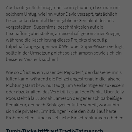
Aus heutiger Sicht mag man kaum glauben, dass man mit
solchem Unfug, wie ihn Autor David verzapft, tatsächlich
Leser locken konnte! Die angebliche Genialität des uns
vorgestellten ‚Superhirns‘ beschränkt sich auf die
Erschaffung überstarker, ameisenhaft gehorsamer Krieger,
während die Kaschierung dieses Projekts eindeutig
tölpelhaft angegangen wird: Wer über Super-Wissen verfügt,
sollte in der Umsetzung nicht so schlampen sowie sich ein
besseres Versteck suchen!
Wie so oft ist es ein „rasender Reporter“, der das Geheimnis
lüften kann, während die Polizei angestrengt in die falsche
Richtung starrt bzw. nur taugt, um Verdächtige einzukesseln
oder abzuknallen; das Verb trifft es auf den Punkt. Über Jelly
Roos steht à la J. Jonah Jameson der generisch bärbeißige
Redakteur, der nach Schlagzeilenfutter schreit, woraufhin
sich die privaten ‚Ermittlungen‘ - die den Zufall auf harte
Proben stellen - über gesetzliche Einschränkungen erheben.
Tumb-Tücke trifft auf Tragik-Tatmensch