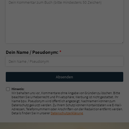
Dein Name / Pseudonym:
*
Nicht
ausfüllen!
Hinweis:
Wir behalten uns vor, Kommentare ohne Angabe von Gründen zu löschen. Bitte
beachten Sie Urheberrecht und Privatsphäre; Werbung ist nicht gestattet. Ihr
Name bzw. Pseudonym wird öffentlich angezeigt; Nachnamen können zum
Datenschutz gekürzt werden. Zu Ihrem Schutz können Kontaktdaten wie E-Mail-
Adressen, Telefonnummern oder Anschriften von der Redaktion entfernt werden.
Details finden Sie in unserer
Datenschutzerklärung
.