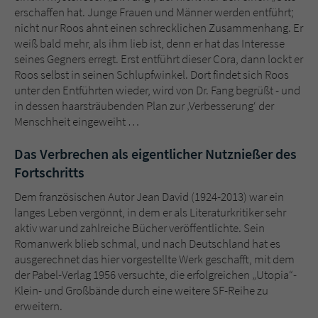
erschaffen hat. Junge Frauen und Männer werden entführt;
nicht nur Roos ahnt einen schrecklichen Zusammenhang. Er
weiß bald mehr, als ihm lieb ist, denn er hat das Interesse
seines Gegners erregt. Erst entführt dieser Cora, dann lockt er
Roos selbst in seinen Schlupfwinkel. Dort findet sich Roos
unter den Entführten wieder, wird von Dr. Fang begrüßt - und
in dessen haarsträubenden Plan zur ‚Verbesserung‘ der
Menschheit eingeweiht …
Das Verbrechen als eigentlicher Nutznießer des
Fortschritts
Dem französischen Autor Jean David (1924-2013) war ein
langes Leben vergönnt, in dem er als Literaturkritiker sehr
aktiv war und zahlreiche Bücher veröffentlichte. Sein
Romanwerk blieb schmal, und nach Deutschland hat es
ausgerechnet das hier vorgestellte Werk geschafft, mit dem
der Pabel-Verlag 1956 versuchte, die erfolgreichen „Utopia“-
Klein- und Großbände durch eine weitere SF-Reihe zu
erweitern.