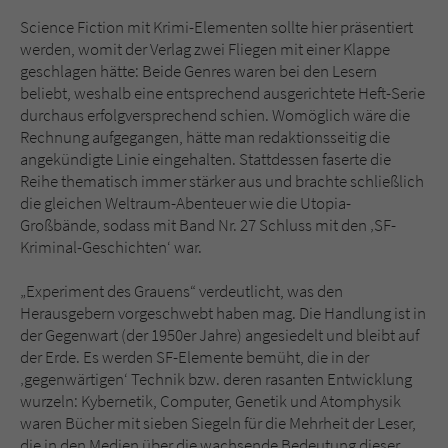
Science Fiction mit Krimi-Elementen sollte hier präsentiert
werden, womit der Verlag zwei Fliegen mit einer Klappe
geschlagen hätte: Beide Genres waren bei den Lesern
beliebt, weshalb eine entsprechend ausgerichtete Heft-Serie
durchaus erfolgversprechend schien. Womöglich wäre die
Rechnung aufgegangen, hätte man redaktionsseitig die
angekündigte Linie eingehalten. Stattdessen faserte die
Reihe thematisch immer stärker aus und brachte schließlich
die gleichen Weltraum-Abenteuer wie die Utopia-
Großbände, sodass mit Band Nr. 27 Schluss mit den ‚SF-
Kriminal-Geschichten‘ war.
„Experiment des Grauens“ verdeutlicht, was den
Herausgebern vorgeschwebt haben mag. Die Handlung ist in
der Gegenwart (der 1950er Jahre) angesiedelt und bleibt auf
der Erde. Es werden SF-Elemente bemüht, die in der
‚gegenwärtigen‘ Technik bzw. deren rasanten Entwicklung
wurzeln: Kybernetik, Computer, Genetik und Atomphysik
waren Bücher mit sieben Siegeln für die Mehrheit der Leser,
die in den Medien über die wachsende Bedeutung dieser