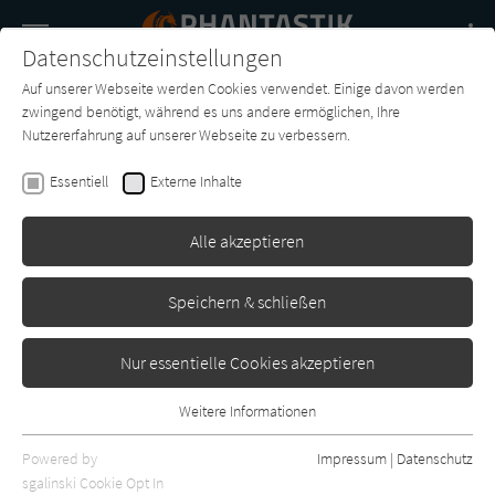
Navigation
Datenschutzeinstellungen
Couch
wechse
Auf unserer Webseite werden Cookies verwendet. Einige davon werden
Buch-
Forum
Charts
News
SUCHE
zwingend benötigt, während es uns andere ermöglichen, Ihre
Entdecker
Nutzererfahrung auf unserer Webseite zu verbessern.
Jean David
Essentiell
Externe Inhalte
Das Experiment des Grauens
Alle akzeptieren
Pabel
Erschienen: Januar 1956
0
Speichern & schließen
Nur essentielle Cookies akzeptieren
Weitere Informationen
Essentiell
Essentielle Cookies werden für grundlegende Funktionen der
Powered by
Impressum
|
Datenschutz
Webseite benötigt. Dadurch ist gewährleistet, dass die Webseite
sgalinski Cookie Opt In