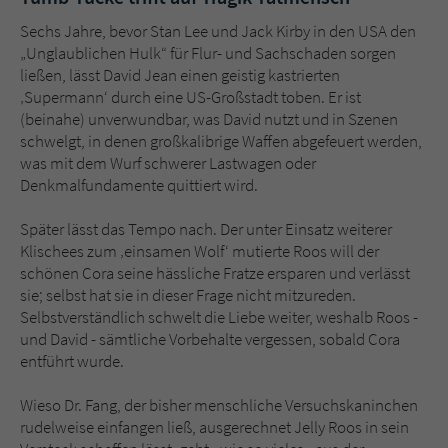
Sechs Jahre, bevor Stan Lee und Jack Kirby in den USA den
„Unglaublichen Hulk“ für Flur- und Sachschaden sorgen
ließen, lässt David Jean einen geistig kastrierten
‚Supermann‘ durch eine US-Großstadt toben. Er ist
(beinahe) unverwundbar, was David nutzt und in Szenen
schwelgt, in denen großkalibrige Waffen abgefeuert werden,
was mit dem Wurf schwerer Lastwagen oder
Denkmalfundamente quittiert wird.
Später lässt das Tempo nach. Der unter Einsatz weiterer
Klischees zum ‚einsamen Wolf‘ mutierte Roos will der
schönen Cora seine hässliche Fratze ersparen und verlässt
sie; selbst hat sie in dieser Frage nicht mitzureden.
Selbstverständlich schwelt die Liebe weiter, weshalb Roos -
und David - sämtliche Vorbehalte vergessen, sobald Cora
entführt wurde.
Wieso Dr. Fang, der bisher menschliche Versuchskaninchen
rudelweise einfangen ließ, ausgerechnet Jelly Roos in sein