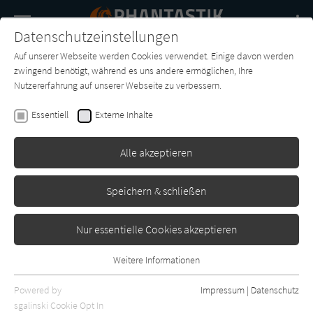
Navigation
Datenschutzeinstellungen
Couch
wechse
Auf unserer Webseite werden Cookies verwendet. Einige davon werden
Buch-
Forum
Charts
News
SUCHE
zwingend benötigt, während es uns andere ermöglichen, Ihre
Entdecker
Nutzererfahrung auf unserer Webseite zu verbessern.
Delilah S. Dawson
Essentiell
Externe Inhalte
The Violence - Wie weit wirst
du für deine Freiheit gehen?
Alle akzeptieren
Heyne
Erschienen: Februar 2023
1
Speichern & schließen
Nur essentielle Cookies akzeptieren
Weitere Informationen
Essentiell
Essentielle Cookies werden für grundlegende Funktionen der
Powered by
Impressum
|
Datenschutz
Webseite benötigt. Dadurch ist gewährleistet, dass die Webseite
sgalinski Cookie Opt In