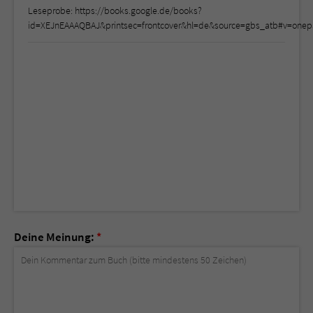
Leseprobe: https://books.google.de/books?
id=XEJnEAAAQBAJ&printsec=frontcover&hl=de&source=gbs_atb#v=onep
Deine Meinung:
*