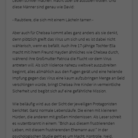
Leben schwer machen. Macht über sie ausüben wollen. Und
diese Männer sind genau wie David:
- Raubtiere, die sich mit einem Lächeln tarnen -
Aber auch für Chelsea kommt alles ganz anders als sie denkt,
denn plötzlich greift das Virus um sich und es ist dabei nicht
wählerisch, wenn es befällt. Auch ihre 17-jährige Tochter Ella
macht mit ihrem Freund Hayden ähnliches wie Chelsea durch,
während ihre Großmutter Patricia die Flucht vor dem Virus
antreten will. Als sich Violence nahezu weltweit auszubreiten
beginnt, alles allmählich aus den Fugen gerät und eine heilende
Impfung gegen das Virus eine kaum aufzubringen Menge an Geld
verschlingen würde, bringt Chelsea ihre Kinder in vermeintliche
Sicherheit und begibt sich auf eine gefährliche Mission.
Wie beiläufig wird aus der Sicht der jeweiligen Protagonisten
berichtet. Ganz normale Lebensläufe. Die einen mit kleineren
Hürden, die anderen mit großen Hindernissen. Als Leser schreit
es wutentbrannt in einem: "Brich aus diesem frustrierenden
Leben, mit diesem frustrierenden Ehemann aus!" In der
psychologischen Studie geht es um Macht, Kontrolle, Neid,