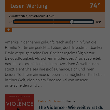
74°
Leser
-Wertung
Name
tx_pwcomments_ahash
Zum Bewerten, einfach Säule klicken.
1°
100°
Anbieter
Literatur-Couch Medien GmbH & Co. KG
Laufzeit
1 Jahr
Amerika in der nahen Zukunft. Nach außen hin führt die
Zweck
Cookie für Kommentare einzelner Buchtitel
Familie Martin ein perfektes Leben, doch Investmentbanker
David verprügelt seine Frau Chelsea regelmäßig bis zur
Bewusstlosigkeit. Als sich ein mysteriöses Virus ausbreitet,
Name
fe_typo_user
das alle, die es infiziert, in einen exzessiven Gewaltrausch
stürzt, sieht Chelsea ihre große Chance, sich und ihren
Anbieter
Literatur-Couch Medien GmbH & Co. KG
beiden Töchtern ein neues Leben zu ermöglichen. Ein Leben
in einer Welt, die sich am Ende radikal von unserer
Laufzeit
Session
unterscheiden wird …
Dieses Cookie gewährleistet die
Kommunikation der Webseite mit dem
Delilah S. Dawson
, Heyne
Zweck
Benutzer. Es wird benötigt um z. B. den
The Violence - Wie weit wirst du