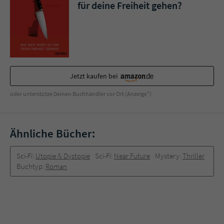
Sicherheitscode des Kontaktformulars zu
für deine Freiheit gehen?
überprüfen.
Jetzt kaufen bei
oder unterstütze Deinen Buchhändler vor Ort (Anzeige*)
Ähnliche Bücher:
Sci-Fi:
Utopie & Dystopie
Sci-Fi:
Near Future
Mystery:
Thriller
Buchtyp:
Roman