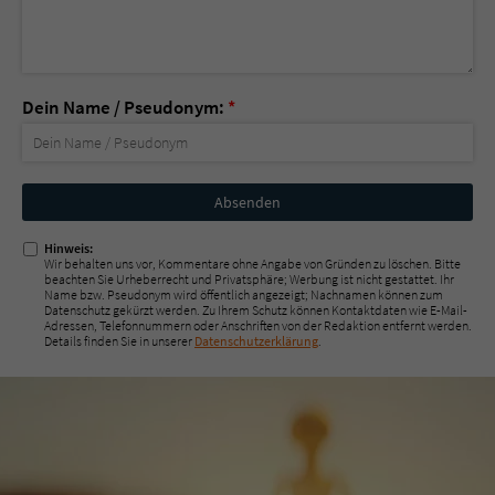
Dein Name / Pseudonym:
*
Nicht
ausfüllen!
Hinweis:
Wir behalten uns vor, Kommentare ohne Angabe von Gründen zu löschen. Bitte
beachten Sie Urheberrecht und Privatsphäre; Werbung ist nicht gestattet. Ihr
Name bzw. Pseudonym wird öffentlich angezeigt; Nachnamen können zum
Datenschutz gekürzt werden. Zu Ihrem Schutz können Kontaktdaten wie E-Mail-
Adressen, Telefonnummern oder Anschriften von der Redaktion entfernt werden.
Details finden Sie in unserer
Datenschutzerklärung
.