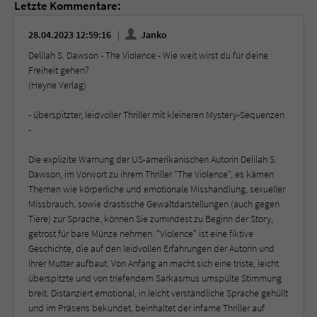
Letzte Kommentare:
28.04.2023 12:59:16
Janko
Delilah S. Dawson - The Violence - Wie weit wirst du für deine
Freiheit gehen?
(Heyne Verlag)
- überspitzter, leidvoller Thriller mit kleineren Mystery-Sequenzen
-
Die explizite Warnung der US-amerikanischen Autorin Delilah S.
Dawson, im Vorwort zu ihrem Thriller "The Violence", es kämen
Themen wie körperliche und emotionale Misshandlung, sexueller
Missbrauch, sowie drastische Gewaltdarstellungen (auch gegen
Tiere) zur Sprache, können Sie zumindest zu Beginn der Story,
getrost für bare Münze nehmen. "Violence" ist eine fiktive
Geschichte, die auf den leidvollen Erfahrungen der Autorin und
ihrer Mutter aufbaut. Von Anfang an macht sich eine triste, leicht
überspitzte und von triefendem Sarkasmus umspülte Stimmung
breit. Distanziert emotional, in leicht verständliche Sprache gehüllt
und im Präsens bekundet, beinhaltet der infame Thriller auf