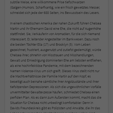
subtile Weise, eine willkommene Prise tiefschwarzen
(Galgen-)Humors. Scharfkantig, wie ein frisch gewetztes Messer,
schneidet sich jede der 688 Seiten, ins Bewusstsein des Lesers.
In einem chaotischen Amerika der nahen Zukunft führen Chelsea
Martin und ihr Ehemann David eine Ehe, die nicht auf Augenhöhe
stattfindet. Sie, Verkäuferin von Aromaölen, für die sich niemand
interessiert. Er, leitender Angestellter im Bankwesen. Dazu noch
die beiden Töchter Ella (17) und Brooklyn (5). Vom Leben
gezeichnet, frustriert, ausgenutzt und zutiefst gedemütigt, würde
Chelsea ihrer, ohnehin von Misstrauen und Misshandlungen,
Gewalt und Erniedrigung dominierten Ehe am liebsten entfliehen,
als eine hochinfektiöse Pandemie, mit dem bezeichnenden
Namen Violence-Virus um sich greift. Dieses Virus stellt nicht nur
die Machtverhältnisse der Familie Martin auf den Kopf, es
beseitigt auch beinahe sämtliche ihrer Angstzustände und ihrer
tiefsitzenden Depressionen. Als sich die ungewöhnlichen Vorfälle
unvermittelter Gewaltexzesse häufen, schmiedet Chelsea einen
perfiden Plan. Als es dann zum Äußersten kommt, macht das die
Situation für Chelsea nicht unbedingt komfortabler. Denn in
Davids Freundeskreis gibt es Polizisten und Anwälte, die ihr das