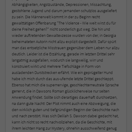
Abhängigkeiten, Angstzustände, Depressionen, Missachtung,
gestohlene Jugend und darum jemanden schutzlos ausgeliefert
zu sein. Die Männerwelt kommt in der zu Beginn recht
gewalttätigen Offenbarung "The Violence - Wie weit wirst du für
deine Freiheit gehen?" nicht sonderlich gut weg. Die hin und
wieder auftretenden Gewaltexzesse wurden von der, in Georgia
beheimateten Autorin nicht allzu explizit dargestellt. Dafür spürt
man das entsetzliche Misstrauen gegenüber dem Leben nur allzu
deutlich. Leider ist die Erzählung, gerade im letzten Drittel sehr
langatmig ausgefallen, wodurch sie langweilig, wirr und
konstruiert wirkt und mehrere Tiefschläge in Form von
ausladenden Durststrecken erfährt. Wie ein geprügelter Hund
habe ich mich durch das aus-ufernde letzte Drittel geschleppt.
Ebenso hat mich die supernervige, geschlechterneutrale Sprache
genervt, die in Dawsons Roman glücklicherweise nur selten
Anwendung findet. Sollte sich derartiges dauerhaft durchsetzen,
na dann gute Nacht! Der Plot nimmt auch eine Abzweigung, die
den wirklich guten und tiefgründigen Beginn der Geschichte nach
und nach zerstört. Was sich Delilah S. Dawson dabei gedacht hat,
kann ich nicht so recht nachvollziehen, da die Geschichte, mit
ihrem leichten Hang zur Mystery, ohnehin ausschweifend genug