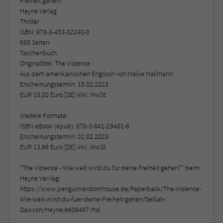
Freiheit gehen?
Heyne Verlag
Thriller
ISBN: 978-3-453-32240-0
688 Seiten
Taschenbuch
Originaltitel: The Violence
Aus dem amerikanischen Englisch von Maike Hallmann
Erscheinungstermin: 15.02.2023
EUR 18,00 Euro [DE] inkl. MwSt.
Weitere Formate:
ISBN eBook (epub): 978-3-641-29481-6
Erscheinungstermin: 01.02.2023
EUR 13,99 Euro [DE] inkl. MwSt.
"The Violence - Wie weit wirst du für deine Freiheit gehen?" beim
Heyne Ver-lag:
https://www.penguinrandomhouse.de/Paperback/The-Violence-
Wie-weit-wirst-du-fuer-deine-Freiheit-gehen/Delilah-
Dawson/Heyne/e606467.rhd