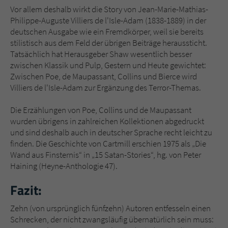
Vor allem deshalb wirkt die Story von Jean-Marie-Mathias-
Philippe-Auguste Villiers de l'Isle-Adam (1838-1889) in der
deutschen Ausgabe wie ein Fremdkörper, weil sie bereits
stilistisch aus dem Feld der übrigen Beiträge heraussticht.
Tatsächlich hat Herausgeber Shaw wesentlich besser
zwischen Klassik und Pulp, Gestern und Heute gewichtet:
Zwischen Poe, de Maupassant, Collins und Bierce wird
Villiers de l'Isle-Adam zur Ergänzung des Terror-Themas.
Die Erzählungen von Poe, Collins und de Maupassant
wurden übrigens in zahlreichen Kollektionen abgedruckt
und sind deshalb auch in deutscher Sprache recht leicht zu
finden. Die Geschichte von Cartmill erschien 1975 als „Die
Wand aus Finsternis“ in „15 Satan-Stories“, hg. von Peter
Haining (Heyne-Anthologie 47).
Fazit:
Zehn (von ursprünglich fünfzehn) Autoren entfesseln einen
Schrecken, der nicht zwangsläufig übernatürlich sein muss: