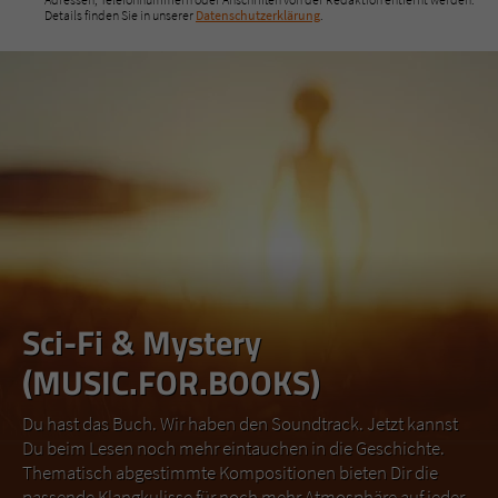
Details finden Sie in unserer
Datenschutzerklärung
.
Sci-Fi & Mystery
(MUSIC.FOR.BOOKS)
Du hast das Buch. Wir haben den Soundtrack. Jetzt kannst
Du beim Lesen noch mehr eintauchen in die Geschichte.
Thematisch abgestimmte Kompositionen bieten Dir die
passende Klangkulisse für noch mehr Atmosphäre auf jeder