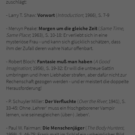
zuschlägt:
Sicherheitscode des Kontaktformulars zu
überprüfen.
- Larry T. Shaw:
Vorwort
(
Introduction
; 1966), S. 7-9
- Mervyn Peake:
Morgen um die gleiche Zeit
(
Same Time,
Same Place
; 1963), S. 10-18: Er verliebt sich in eine
mysteriöse Frau - und kann sich glücklich schätzen, dass
ihm der Zufall deren wahre Natur offenbart.
- Robert Bloch:
Fantasie muß man haben
(
A Good
Imagination
; 1956), S. 19-32: Er will die untreue Gattin
umbringen und ihren Liebhaber strafen, aber dafür nicht zur
Rechenschaft gezogen werden - und er meistert die doppelte
Herausforderung!
- P. Schuyler Miller:
Der Verfluchte
(
Over the River
; 1941), S.
33-45: Ohne ‚Lehrer‘ muss ein frischgeborener Vampir
lernen, wie seinesgleichen (über-) ‚leben‘.
- Paul W. Fairman:
Die Menschenjäger
(
The Body Hunters
;
1959), S. 46-75: Frank malt im Schlaf ein unheimliches Bild,