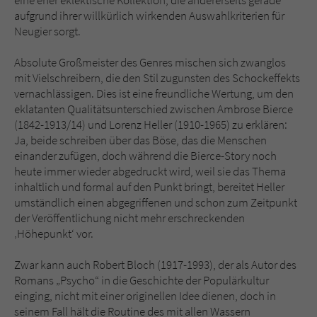
aufgrund ihrer willkürlich wirkenden Auswahlkriterien für
Neugier sorgt.
Absolute Großmeister des Genres mischen sich zwanglos
mit Vielschreibern, die den Stil zugunsten des Schockeffekts
vernachlässigen. Dies ist eine freundliche Wertung, um den
eklatanten Qualitätsunterschied zwischen Ambrose Bierce
(1842-1913/14) und Lorenz Heller (1910-1965) zu erklären:
Ja, beide schreiben über das Böse, das die Menschen
einander zufügen, doch während die Bierce-Story noch
heute immer wieder abgedruckt wird, weil sie das Thema
inhaltlich und formal auf den Punkt bringt, bereitet Heller
umständlich einen abgegriffenen und schon zum Zeitpunkt
der Veröffentlichung nicht mehr erschreckenden
‚Höhepunkt‘ vor.
Zwar kann auch Robert Bloch (1917-1993), der als Autor des
Romans „Psycho“ in die Geschichte der Populärkultur
einging, nicht mit einer originellen Idee dienen, doch in
seinem Fall hält die Routine des mit allen Wassern