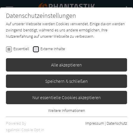
Navigation
Datenschutzeinstellungen
Couch
wechse
Auf unserer Webseite werden Cookies verwendet. Einige davon werden
Buch-
Forum
Charts
News
SUCHE
zwingend benötigt, während es uns andere ermöglichen, Ihre
Entdecker
Nutzererfahrung auf unserer Webseite zu verbessern.
Larry T. Shaw
Essentiell
Externe Inhalte
Terror: Horror-Stories
Alle akzeptieren
Heyne
Erschienen: Januar 1972
0
Speichern & schließen
Nur essentielle Cookies akzeptieren
Weitere Informationen
Essentiell
Essentielle Cookies werden für grundlegende Funktionen der
Powered by
Impressum
|
Datenschutz
Webseite benötigt. Dadurch ist gewährleistet, dass die Webseite
sgalinski Cookie Opt In