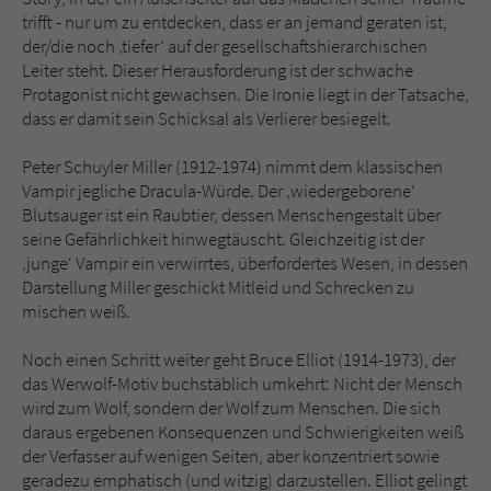
trifft - nur um zu entdecken, dass er an jemand geraten ist,
der/die noch ‚tiefer‘ auf der gesellschaftshierarchischen
Leiter steht. Dieser Herausforderung ist der schwache
Protagonist nicht gewachsen. Die Ironie liegt in der Tatsache,
dass er damit sein Schicksal als Verlierer besiegelt.
Peter Schuyler Miller (1912-1974) nimmt dem klassischen
Vampir jegliche Dracula-Würde. Der ‚wiedergeborene‘
Blutsauger ist ein Raubtier, dessen Menschengestalt über
seine Gefährlichkeit hinwegtäuscht. Gleichzeitig ist der
‚junge‘ Vampir ein verwirrtes, überfordertes Wesen, in dessen
Darstellung Miller geschickt Mitleid und Schrecken zu
mischen weiß.
Noch einen Schritt weiter geht Bruce Elliot (1914-1973), der
das Werwolf-Motiv buchstäblich umkehrt: Nicht der Mensch
wird zum Wolf, sondern der Wolf zum Menschen. Die sich
daraus ergebenen Konsequenzen und Schwierigkeiten weiß
der Verfasser auf wenigen Seiten, aber konzentriert sowie
geradezu emphatisch (und witzig) darzustellen. Elliot gelingt