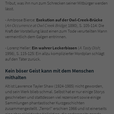
Tribut, was ihn nun zum Schrecken seiner Mitbürger werden
lässt.
- Ambrose Bierce:
Exekution auf der Owl-Creek-Brücke
(
An Occurrence at Owl Creek Bridge
; 1890), S. 105-114: Die
Kraft der Vorstellung lässt einen zum Tode verurteilten Mann
vermeintlich dem Galgen entrinnen.
- Lorenz Heller:
Ein wahrer Leckerbissen
(
A Tasty Dish
;
1956), S. 115-125: Ein allzu komplizierter Mordplan schlägt
auf den Täter zurück.
Kein böser Geist kann mit dem Menschen
mithalten
Alt ist Lawrence Tayler Shaw (1924-1985) nicht geworden,
und sein Werk blieb schmal. Selbst hat er nur einige Storys
geschrieben und stattdessen viel rezensiert sowie einige
Sammlungen phantastischer Kurzgeschichten
zusammengestellt. „Terror!“ erschien 1966 und ist einerseits
eine eher eklektische Kollektion, die andererseits gerade