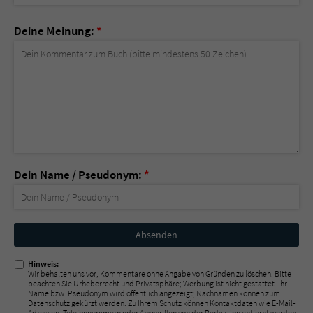
Deine Meinung:
*
Dein Name / Pseudonym:
*
Nicht
ausfüllen!
Hinweis:
Wir behalten uns vor, Kommentare ohne Angabe von Gründen zu löschen. Bitte
beachten Sie Urheberrecht und Privatsphäre; Werbung ist nicht gestattet. Ihr
Name bzw. Pseudonym wird öffentlich angezeigt; Nachnamen können zum
Datenschutz gekürzt werden. Zu Ihrem Schutz können Kontaktdaten wie E-Mail-
Adressen, Telefonnummern oder Anschriften von der Redaktion entfernt werden.