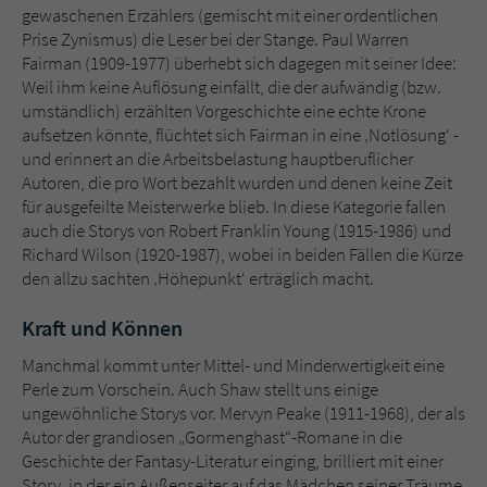
gewaschenen Erzählers (gemischt mit einer ordentlichen
Prise Zynismus) die Leser bei der Stange. Paul Warren
Fairman (1909-1977) überhebt sich dagegen mit seiner Idee:
Weil ihm keine Auflösung einfällt, die der aufwändig (bzw.
umständlich) erzählten Vorgeschichte eine echte Krone
aufsetzen könnte, flüchtet sich Fairman in eine ‚Notlösung‘ -
und erinnert an die Arbeitsbelastung hauptberuflicher
Autoren, die pro Wort bezahlt wurden und denen keine Zeit
für ausgefeilte Meisterwerke blieb. In diese Kategorie fallen
auch die Storys von Robert Franklin Young (1915-1986) und
Richard Wilson (1920-1987), wobei in beiden Fällen die Kürze
den allzu sachten ‚Höhepunkt‘ erträglich macht.
Kraft und Können
Manchmal kommt unter Mittel- und Minderwertigkeit eine
Perle zum Vorschein. Auch Shaw stellt uns einige
ungewöhnliche Storys vor. Mervyn Peake (1911-1968), der als
Autor der grandiosen „Gormenghast“-Romane in die
Geschichte der Fantasy-Literatur einging, brilliert mit einer
Story, in der ein Außenseiter auf das Mädchen seiner Träume