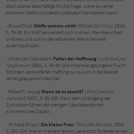
doch stärker beschäftigt ihn die Frage, wie er es seiner
treulosen Gattin und deren Liebhaber heimzahlen kann.
- Bruce Elliot:
Wölfe weinen nicht
(
Wolves Don't Cry
; 1954),
S. 76-88: Ein Wolf verwandelt sich in einen ‚Wer-Menschen‘
und versucht sich in der seltsamen Menschenwelt
zurechtzufinden.
- Villiers de l'Isle-Adam:
Folter der Hoffnung
(
La torture par
l'espérance
: 1883), S. 89-94: Die scheinbar gelungene Flucht
führt den verzweifelten Häftling nur zurück in die Gewalt
seiner grausamen Häscher.
- Robert F. Young:
Wann ist es soweit?
(
The Courts of
Jamshyd
; 1957), S. 95-100: Nach dem Untergang der
Zivilisation führen die wenigen Überlebenden ein
kümmerliches Dasein.
- Richard Wilson:
Die kleine Frau
(
The Little Woman
; 1959),
S. 101-104: Was er in einem fernen Land erlitt, forderte seinen