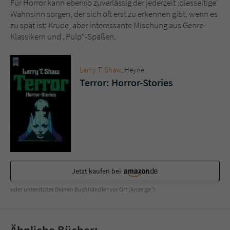
Für Horror kann ebenso zuverlässig der jederzeit ‚diesseitige‘
Wahnsinn sorgen, der sich oft erst zu erkennen gibt, wenn es
zu spät ist: Krude, aber interessante Mischung aus Genre-
Klassikern und „Pulp“-Späßen.
Larry T. Shaw
, Heyne
Terror: Horror-Stories
Jetzt kaufen bei
oder unterstütze Deinen Buchhändler vor Ort (Anzeige*)
Ähnliche Bücher: