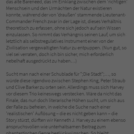
das alte Bareneed, das im Einklang zwischen dem 'richtigen'
Menschsein und den Urmächten der Natur existieren
konnte, während der von 'draußen' stammende Lieutenant-
Commander French zwar in der Lage ist, dieses Verhältnis
theoretisch zu erfassen, ohne sich jedoch auf sein Wissen
einzulassen. So nimmt das Verhängnis seinen Lauf, um sich
letztlich als selbstregulatives Instrument einer von der
Zivilisation vergewaltigten Natur zu entpuppen. (Nun gut, so
viel sei verraten, doch ich bin sicher, mich erforderlich
nebelhaft ausgedrückt zu haben…)
Sucht man nach einer Schublade für ";Die Stadt";…, so
würde diese irgendwo zwischen Stephen King, Peter Straub
und Clive Barker zu orten sein. Allerdings muss sich Harvey
vor diesem Trio keineswegs verstecken. Wäre da nicht das
Finale, das nun doch literarische Höhen sucht, um sich aus
der Falle zu befreien, in welche die Suche nach einer
'realistischen' Auflösung – die es nicht geben kann – die
Story stürzt, dürften wir Kenneth J. Harvey zu einem ebenso
anspruchsvollen wie unterhaltsamen Beitrag zum
phantastischen Genre beglückwünschen. So bleibt