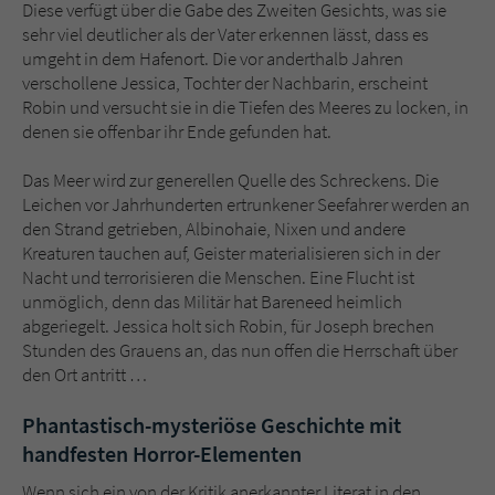
Diese verfügt über die Gabe des Zweiten Gesichts, was sie
sehr viel deutlicher als der Vater erkennen lässt, dass es
umgeht in dem Hafenort. Die vor anderthalb Jahren
verschollene Jessica, Tochter der Nachbarin, erscheint
Robin und versucht sie in die Tiefen des Meeres zu locken, in
denen sie offenbar ihr Ende gefunden hat.
Das Meer wird zur generellen Quelle des Schreckens. Die
Leichen vor Jahrhunderten ertrunkener Seefahrer werden an
den Strand getrieben, Albinohaie, Nixen und andere
Kreaturen tauchen auf, Geister materialisieren sich in der
Nacht und terrorisieren die Menschen. Eine Flucht ist
unmöglich, denn das Militär hat Bareneed heimlich
abgeriegelt. Jessica holt sich Robin, für Joseph brechen
Stunden des Grauens an, das nun offen die Herrschaft über
den Ort antritt …
Phantastisch-mysteriöse Geschichte mit
handfesten Horror-Elementen
Wenn sich ein von der Kritik anerkannter Literat in den