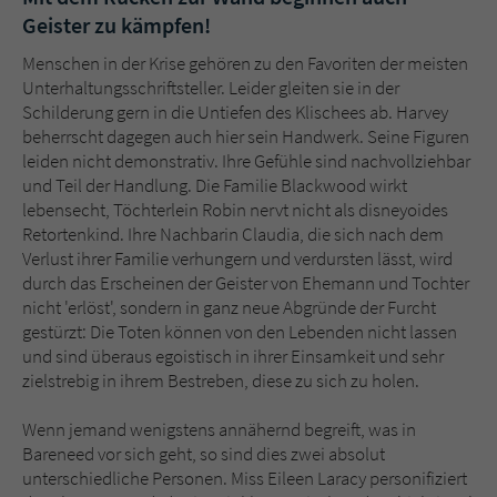
Geister zu kämpfen!
Menschen in der Krise gehören zu den Favoriten der meisten
Unterhaltungsschriftsteller. Leider gleiten sie in der
Schilderung gern in die Untiefen des Klischees ab. Harvey
beherrscht dagegen auch hier sein Handwerk. Seine Figuren
leiden nicht demonstrativ. Ihre Gefühle sind nachvollziehbar
und Teil der Handlung. Die Familie Blackwood wirkt
lebensecht, Töchterlein Robin nervt nicht als disneyoides
Retortenkind. Ihre Nachbarin Claudia, die sich nach dem
Verlust ihrer Familie verhungern und verdursten lässt, wird
durch das Erscheinen der Geister von Ehemann und Tochter
nicht 'erlöst', sondern in ganz neue Abgründe der Furcht
gestürzt: Die Toten können von den Lebenden nicht lassen
und sind überaus egoistisch in ihrer Einsamkeit und sehr
zielstrebig in ihrem Bestreben, diese zu sich zu holen.
Wenn jemand wenigstens annähernd begreift, was in
Bareneed vor sich geht, so sind dies zwei absolut
unterschiedliche Personen. Miss Eileen Laracy personifiziert