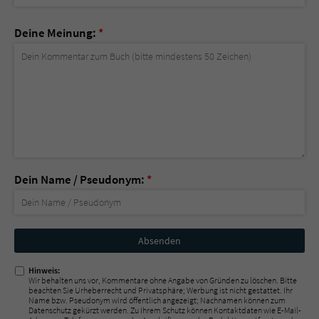
Deine Meinung:
*
Dein Name / Pseudonym:
*
Nicht
ausfüllen!
Hinweis:
Wir behalten uns vor, Kommentare ohne Angabe von Gründen zu löschen. Bitte
beachten Sie Urheberrecht und Privatsphäre; Werbung ist nicht gestattet. Ihr
Name bzw. Pseudonym wird öffentlich angezeigt; Nachnamen können zum
Datenschutz gekürzt werden. Zu Ihrem Schutz können Kontaktdaten wie E-Mail-