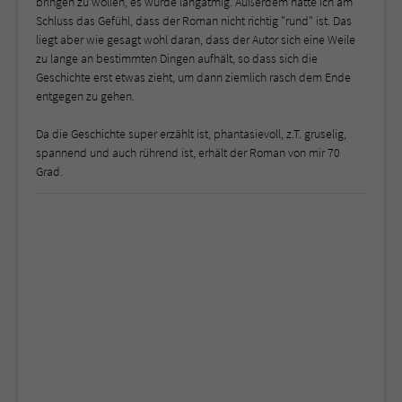
bringen zu wollen, es wurde langatmig. Außerdem hatte ich am
Schluss das Gefühl, dass der Roman nicht richtig "rund" ist. Das
liegt aber wie gesagt wohl daran, dass der Autor sich eine Weile
zu lange an bestimmten Dingen aufhält, so dass sich die
Geschichte erst etwas zieht, um dann ziemlich rasch dem Ende
entgegen zu gehen.
Da die Geschichte super erzählt ist, phantasievoll, z.T. gruselig,
spannend und auch rührend ist, erhält der Roman von mir 70
Grad.