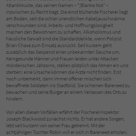
Sicherheitscode des Kontaktformulars zu
Atlantikküste, das seinen Namen – ";Blanke Not” –
überprüfen.
inzwischen zu Recht trägt. Die einst blühende Fischerei liegt
am Boden, seit die schier unendlichen Kabeljauschwärme
verschwunden sind. Arbeits- und Hoffnungslosigkeit
machen den Bewohnern zu schaffen, Alkoholismus und
häusliche Gewalt sind die Standarddelikte, wenn Polizist
Brian Chase zum Einsatz ausrückt. Seit kurzem geht
zusätzlich das Gespenst einer unbekannten Seuche um.
Kerngesunde Männer und Frauen leiden unter Attacken
mörderischen Jähzorns, stellen plötzlich das Atmen ein und
sterben; eine Ursache können die Ärzte nicht finden. Erst
noch unbemerkt, dann immer offener mischen sich
bewaffnete Soldaten ins Stadtbild. Sie scheinen Bareneed zu
bewachen und seine Bürger an einem Verlassen des Orts zu
hindern.
Von allen diesen Vorfällen erfährt der Fischereiinspektor
Joseph Blackwood zunächst nichts. Er hat andere Sorgen,
lebt seit kurzem von seiner Frau getrennt. Mit der
achtjährigen Tochter Robin will er sich in Bareneed erholen.