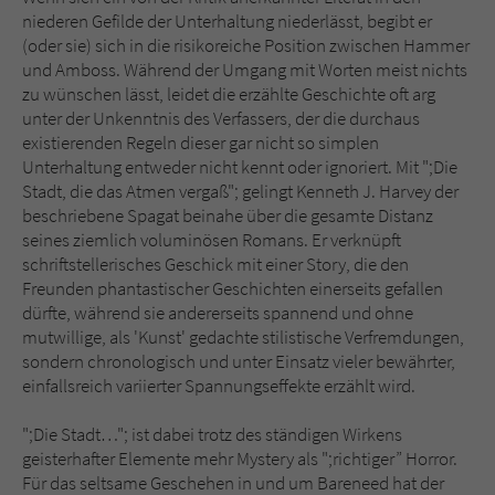
niederen Gefilde der Unterhaltung niederlässt, begibt er
(oder sie) sich in die risikoreiche Position zwischen Hammer
und Amboss. Während der Umgang mit Worten meist nichts
zu wünschen lässt, leidet die erzählte Geschichte oft arg
unter der Unkenntnis des Verfassers, der die durchaus
existierenden Regeln dieser gar nicht so simplen
Unterhaltung entweder nicht kennt oder ignoriert. Mit ";Die
Stadt, die das Atmen vergaß"; gelingt Kenneth J. Harvey der
beschriebene Spagat beinahe über die gesamte Distanz
seines ziemlich voluminösen Romans. Er verknüpft
schriftstellerisches Geschick mit einer Story, die den
Freunden phantastischer Geschichten einerseits gefallen
dürfte, während sie andererseits spannend und ohne
mutwillige, als 'Kunst' gedachte stilistische Verfremdungen,
sondern chronologisch und unter Einsatz vieler bewährter,
einfallsreich variierter Spannungseffekte erzählt wird.
";Die Stadt…"; ist dabei trotz des ständigen Wirkens
geisterhafter Elemente mehr Mystery als ";richtiger” Horror.
Für das seltsame Geschehen in und um Bareneed hat der