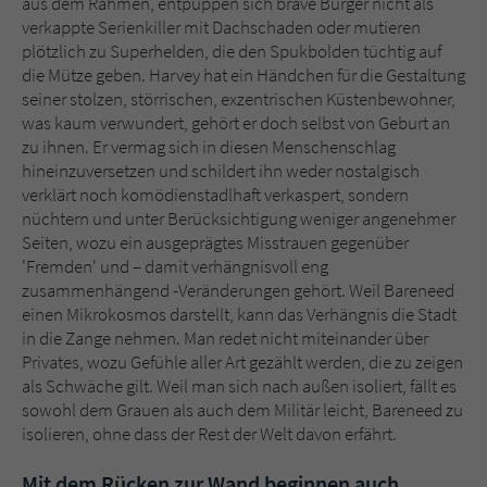
aus dem Rahmen, entpuppen sich brave Bürger nicht als
verkappte Serienkiller mit Dachschaden oder mutieren
plötzlich zu Superhelden, die den Spukbolden tüchtig auf
die Mütze geben. Harvey hat ein Händchen für die Gestaltung
seiner stolzen, störrischen, exzentrischen Küstenbewohner,
was kaum verwundert, gehört er doch selbst von Geburt an
zu ihnen. Er vermag sich in diesen Menschenschlag
hineinzuversetzen und schildert ihn weder nostalgisch
verklärt noch komödienstadlhaft verkaspert, sondern
nüchtern und unter Berücksichtigung weniger angenehmer
Seiten, wozu ein ausgeprägtes Misstrauen gegenüber
'Fremden' und – damit verhängnisvoll eng
zusammenhängend -Veränderungen gehört. Weil Bareneed
einen Mikrokosmos darstellt, kann das Verhängnis die Stadt
in die Zange nehmen. Man redet nicht miteinander über
Privates, wozu Gefühle aller Art gezählt werden, die zu zeigen
als Schwäche gilt. Weil man sich nach außen isoliert, fällt es
sowohl dem Grauen als auch dem Militär leicht, Bareneed zu
isolieren, ohne dass der Rest der Welt davon erfährt.
Mit dem Rücken zur Wand beginnen auch