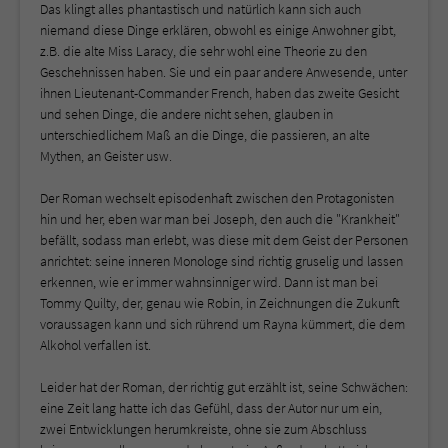
Das klingt alles phantastisch und natürlich kann sich auch
niemand diese Dinge erklären, obwohl es einige Anwohner gibt,
z.B. die alte Miss Laracy, die sehr wohl eine Theorie zu den
Geschehnissen haben. Sie und ein paar andere Anwesende, unter
ihnen Lieutenant-Commander French, haben das zweite Gesicht
und sehen Dinge, die andere nicht sehen, glauben in
unterschiedlichem Maß an die Dinge, die passieren, an alte
Mythen, an Geister usw.
Der Roman wechselt episodenhaft zwischen den Protagonisten
hin und her, eben war man bei Joseph, den auch die "Krankheit"
befällt, sodass man erlebt, was diese mit dem Geist der Personen
anrichtet: seine inneren Monologe sind richtig gruselig und lassen
erkennen, wie er immer wahnsinniger wird. Dann ist man bei
Tommy Quilty, der, genau wie Robin, in Zeichnungen die Zukunft
voraussagen kann und sich rührend um Rayna kümmert, die dem
Alkohol verfallen ist.
Leider hat der Roman, der richtig gut erzählt ist, seine Schwächen:
eine Zeit lang hatte ich das Gefühl, dass der Autor nur um ein,
zwei Entwicklungen herumkreiste, ohne sie zum Abschluss