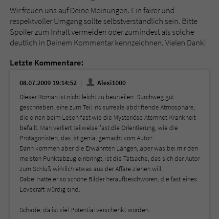
Wir freuen uns auf Deine Meinungen. Ein fairer und
respektvoller Umgang sollte selbstverständlich sein. Bitte
Spoiler zum Inhalt vermeiden oder zumindest als solche
deutlich in Deinem Kommentar kennzeichnen. Vielen Dank!
Letzte Kommentare:
08.07.2009 19:14:52
Alexi1000
Dieser Roman ist nicht leicht zu beurteilen. Durchweg gut
geschrieben, eine zum Teil ins surreale abdriftende Atmosphäre,
die einen beim Lesen fast wie die Mysteriöse Atemnot-Krankheit
befällt. Man verliert teilweise fast die Orientierung, wie die
Protagonisten, das ist genial gemacht vom Autor!
Dann kommen aber die Erwähnten Längen, aber was bei mir den
meisten Punktabzug einbringt, ist die Tatsache, das sich der Autor
zum Schluß wirklich etwas aus der Affäre ziehen will.
Dabei hatte er so schöne Bilder heraufbeschworen, die fast eines
Lovecraft würdig sind.
Schade, da ist viel Potential verschenkt worden...