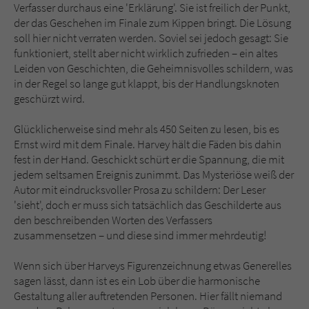
Verfasser durchaus eine 'Erklärung'. Sie ist freilich der Punkt,
der das Geschehen im Finale zum Kippen bringt. Die Lösung
soll hier nicht verraten werden. Soviel sei jedoch gesagt: Sie
funktioniert, stellt aber nicht wirklich zufrieden – ein altes
Leiden von Geschichten, die Geheimnisvolles schildern, was
in der Regel so lange gut klappt, bis der Handlungsknoten
geschürzt wird.
Glücklicherweise sind mehr als 450 Seiten zu lesen, bis es
Ernst wird mit dem Finale. Harvey hält die Fäden bis dahin
fest in der Hand. Geschickt schürt er die Spannung, die mit
jedem seltsamen Ereignis zunimmt. Das Mysteriöse weiß der
Autor mit eindrucksvoller Prosa zu schildern: Der Leser
'sieht', doch er muss sich tatsächlich das Geschilderte aus
den beschreibenden Worten des Verfassers
zusammensetzen – und diese sind immer mehrdeutig!
Wenn sich über Harveys Figurenzeichnung etwas Generelles
sagen lässt, dann ist es ein Lob über die harmonische
Gestaltung aller auftretenden Personen. Hier fällt niemand