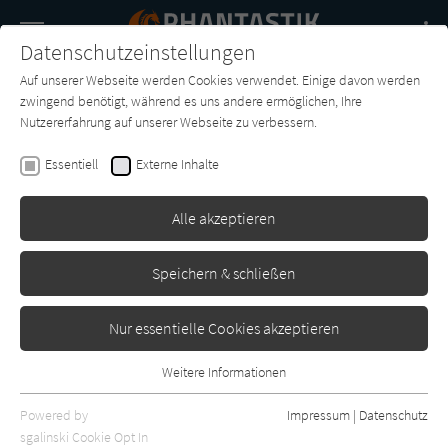
Navigation
Datenschutzeinstellungen
Couch
wechse
Auf unserer Webseite werden Cookies verwendet. Einige davon werden
Buch-
Forum
Charts
News
SUCHE
zwingend benötigt, während es uns andere ermöglichen, Ihre
Entdecker
Nutzererfahrung auf unserer Webseite zu verbessern.
Kenneth J. Harvey
Essentiell
Externe Inhalte
Die Stadt, die das Atmen
Vergaß
Alle akzeptieren
Blessing
Erschienen: Januar 2006
2
Speichern & schließen
Nur essentielle Cookies akzeptieren
Weitere Informationen
Essentiell
Essentielle Cookies werden für grundlegende Funktionen der
Powered by
Impressum
|
Datenschutz
Webseite benötigt. Dadurch ist gewährleistet, dass die Webseite
sgalinski Cookie Opt In