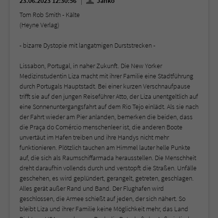
23.06.2023 12:30:56
Janko
Tom Rob Smith - Kälte
(Heyne Verlag)
- bizarre Dystopie mit langatmigen Durststrecken -
Lissabon, Portugal, in naher Zukunft. Die New Yorker
Medizinstudentin Liza macht mit ihrer Familie eine Stadtführung
durch Portugals Hauptstadt. Bei einer kurzen Verschnaufpause
trifft sie auf den jungen Reiseführer Atto, der Liza unentgeltlich auf
eine Sonnenuntergangsfahrt auf dem Rio Tejo einlädt. Als sie nach
der Fahrt wieder am Pier anlanden, bemerken die beiden, dass
die Praça do Comércio menschenleer ist, die anderen Boote
unvertäut im Hafen treiben und ihre Handys nicht mehr
funktionieren. Plötzlich tauchen am Himmel lauter helle Punkte
auf, die sich als Raumschiffarmada herausstellen. Die Menschheit
dreht daraufhin vollends durch und verstopft die Straßen. Unfälle
geschehen, es wird geplündert, gerangelt, getreten, geschlagen.
Alles gerät außer Rand und Band. Der Flughafen wird
geschlossen, die Armee schießt auf jeden, der sich nähert. So
bleibt Liza und ihrer Familie keine Möglichkeit mehr, das Land