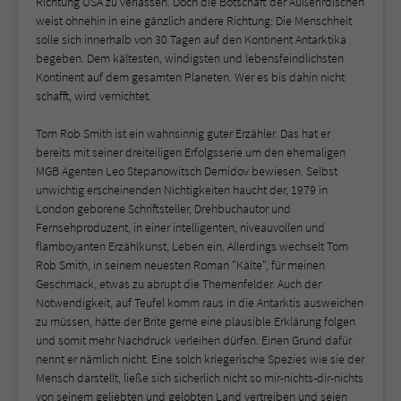
Richtung USA zu verlassen. Doch die Botschaft der Außerirdischen
weist ohnehin in eine gänzlich andere Richtung: Die Menschheit
solle sich innerhalb von 30 Tagen auf den Kontinent Antarktika
begeben. Dem kältesten, windigsten und lebensfeindlichsten
Kontinent auf dem gesamten Planeten. Wer es bis dahin nicht
schafft, wird vernichtet.
Tom Rob Smith ist ein wahnsinnig guter Erzähler. Das hat er
bereits mit seiner dreiteiligen Erfolgsserie um den ehemaligen
MGB Agenten Leo Stepanowitsch Demidov bewiesen. Selbst
unwichtig erscheinenden Nichtigkeiten haucht der, 1979 in
London geborene Schriftsteller, Drehbuchautor und
Fernsehproduzent, in einer intelligenten, niveauvollen und
flamboyanten Erzählkunst, Leben ein. Allerdings wechselt Tom
Rob Smith, in seinem neuesten Roman "Kälte", für meinen
Geschmack, etwas zu abrupt die Themenfelder. Auch der
Notwendigkeit, auf Teufel komm raus in die Antarktis ausweichen
zu müssen, hätte der Brite gerne eine plausible Erklärung folgen
und somit mehr Nachdruck verleihen dürfen. Einen Grund dafür
nennt er nämlich nicht. Eine solch kriegerische Spezies wie sie der
Mensch darstellt, ließe sich sicherlich nicht so mir-nichts-dir-nichts
von seinem geliebten und gelobten Land vertreiben und seien