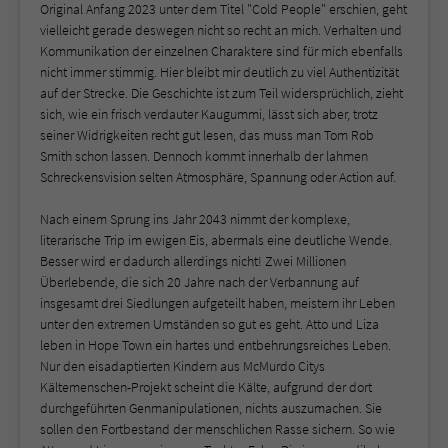
Original Anfang 2023 unter dem Titel "Cold People" erschien, geht
vielleicht gerade deswegen nicht so recht an mich. Verhalten und
Kommunikation der einzelnen Charaktere sind für mich ebenfalls
nicht immer stimmig. Hier bleibt mir deutlich zu viel Authentizität
auf der Strecke. Die Geschichte ist zum Teil widersprüchlich, zieht
sich, wie ein frisch verdauter Kaugummi, lässt sich aber, trotz
seiner Widrigkeiten recht gut lesen, das muss man Tom Rob
Smith schon lassen. Dennoch kommt innerhalb der lahmen
Schreckensvision selten Atmosphäre, Spannung oder Action auf.
Nach einem Sprung ins Jahr 2043 nimmt der komplexe,
literarische Trip im ewigen Eis, abermals eine deutliche Wende.
Besser wird er dadurch allerdings nicht! Zwei Millionen
Überlebende, die sich 20 Jahre nach der Verbannung auf
insgesamt drei Siedlungen aufgeteilt haben, meistern ihr Leben
unter den extremen Umständen so gut es geht. Atto und Liza
leben in Hope Town ein hartes und entbehrungsreiches Leben.
Nur den eisadaptierten Kindern aus McMurdo Citys
Kältemenschen-Projekt scheint die Kälte, aufgrund der dort
durchgeführten Genmanipulationen, nichts auszumachen. Sie
sollen den Fortbestand der menschlichen Rasse sichern. So wie