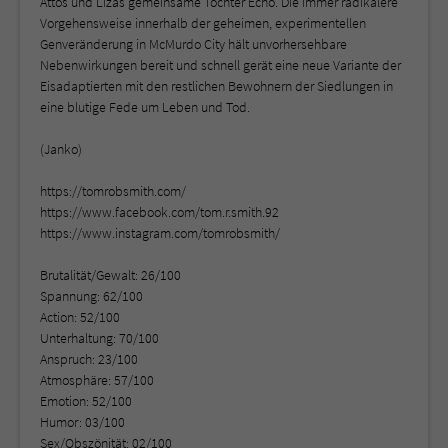
Attos und Lizas gemeinsame Tochter Echo. Die immer radikalere
Vorgehensweise innerhalb der geheimen, experimentellen
Genveränderung in McMurdo City hält unvorhersehbare
Nebenwirkungen bereit und schnell gerät eine neue Variante der
Eisadaptierten mit den restlichen Bewohnern der Siedlungen in
eine blutige Fede um Leben und Tod.
(Janko)
https://tomrobsmith.com/
https://www.facebook.com/tom.r.smith.92
https://www.instagram.com/tomrobsmith/
Brutalität/Gewalt: 26/100
Spannung: 62/100
Action: 52/100
Unterhaltung: 70/100
Anspruch: 23/100
Atmosphäre: 57/100
Emotion: 52/100
Humor: 03/100
Sex/Obszönität: 02/100