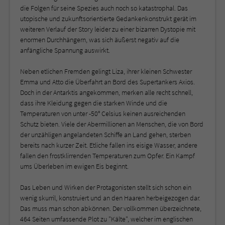
die Folgen für seine Spezies auch noch so katastrophal. Das
utopische und zukunftsorientierte Gedankenkonstrukt gerät im
weiteren Verlauf der Story leider zu einer bizarren Dystopie mit
enormen Durchhängern, was sich äußerst negativ auf die
anfängliche Spannung auswirkt.
Neben etlichen Fremden gelingt Liza, ihrer kleinen Schwester
Emma und Atto die Überfahrt an Bord des Supertankers Axios.
Doch in der Antarktis angekommen, merken alle recht schnell,
dass ihre Kleidung gegen die starken Winde und die
Temperaturen von unter -50° Celsius keinen ausreichenden
Schutz bieten. Viele der Abermillionen an Menschen, die von Bord
der unzähligen angelandeten Schiffe an Land gehen, sterben
bereits nach kurzer Zeit. Etliche fallen ins eisige Wasser, andere
fallen den frostklirrenden Temperaturen zum Opfer. Ein Kampf
ums Überleben im ewigen Eis beginnt.
Das Leben und Wirken der Protagonisten stellt sich schon ein
wenig skurril, konstruiert und an den Haaren herbeigezogen dar.
Das muss man schon abkönnen. Der vollkommen überzeichnete,
464 Seiten umfassende Plot zu "Kälte", welcher im englischen