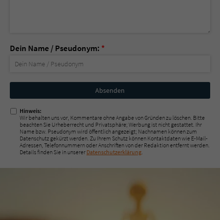
Dein Name / Pseudonym:
*
Nicht
ausfüllen!
Hinweis:
Wir behalten uns vor, Kommentare ohne Angabe von Gründen zu löschen. Bitte
beachten Sie Urheberrecht und Privatsphäre; Werbung ist nicht gestattet. Ihr
Name bzw. Pseudonym wird öffentlich angezeigt; Nachnamen können zum
Datenschutz gekürzt werden. Zu Ihrem Schutz können Kontaktdaten wie E-Mail-
Adressen, Telefonnummern oder Anschriften von der Redaktion entfernt werden.
Details finden Sie in unserer
Datenschutzerklärung
.