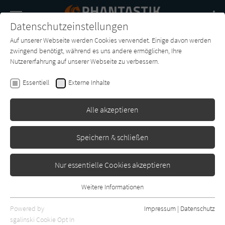
Navigation
Datenschutzeinstellungen
Couch
wechse
Auf unserer Webseite werden Cookies verwendet. Einige davon werden
Buch-
Forum
Charts
News
SUCHE
zwingend benötigt, während es uns andere ermöglichen, Ihre
Entdecker
Nutzererfahrung auf unserer Webseite zu verbessern.
Tom Rob Smith
Essentiell
Externe Inhalte
Kälte
Alle akzeptieren
Heyne
Erschienen: April 2023
1
Speichern & schließen
Nur essentielle Cookies akzeptieren
Weitere Informationen
Essentiell
Essentielle Cookies werden für grundlegende Funktionen der
Powered by
Impressum
|
Datenschutz
Webseite benötigt. Dadurch ist gewährleistet, dass die Webseite
sgalinski Cookie Opt In