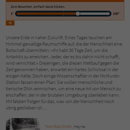
Zum Bewerten, einfach Säule klicken.
1°
100°
Name
tx_pwcomments_ahash
Anbieter
Literatur-Couch Medien GmbH & Co. KG
Unsere Erde in naher Zukunft. Eines Tages tauchen am
Laufzeit
1 Jahr
Himmel gewaltige Raumschiffe auf, die der Menschheit eine
Botschaft übermitteln: »Ihr habt 30 Tage Zeit, um die
Zweck
Cookie für Kommentare einzelner Buchtitel
Antarktis zu erreichen. Jeder, der es bis dahin nicht schafft,
wird vernichtet.« Diejenigen, die diesen Wettlauf gegen die
Zeit gewonnen haben, erwartet ein hartes Schicksal in der
Name
fe_typo_user
eisigen Kälte. Doch einige Wissenschaftler in der McMurdo-
Station fassen einen Plan: Sie wollen menschliche und
Anbieter
Literatur-Couch Medien GmbH & Co. KG
tierische DNA vermischen, um eine neue Art von Mensch zu
erschaffen, der in der brutalen Umgebung überleben kann.
Laufzeit
Session
Mit fatalen Folgen für das, was von der Menschheit noch
übrig geblieben ist …
Dieses Cookie gewährleistet die
Kommunikation der Webseite mit dem
Zweck
Benutzer. Es wird benötigt um z. B. den
Tom Rob Smith
, Heyne