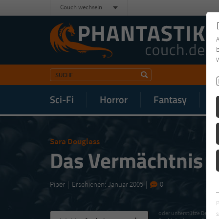
Couch wechseln
b
W
Sci-Fi
Horror
Fantasy
M
Sara Douglass
Das Vermächtnis d
Piper
Erschienen: Januar 2005
0
s
oder unterstütze Deinen