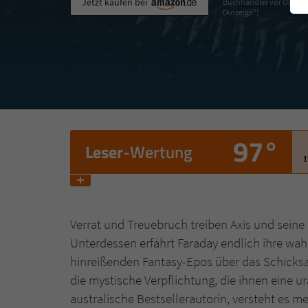
Jetzt kaufen bei
Buchhändler vor Ort
(Anzeige*)
97°
Leser
-Wertung
1
Verrat und Treuebruch treiben Axis und seine 
Unterdessen erfährt Faraday endlich ihre wa
hinreißenden Fantasy-Epos über das Schicksa
die mystische Verpflichtung, die ihnen eine u
australische Bestsellerautorin, versteht es 