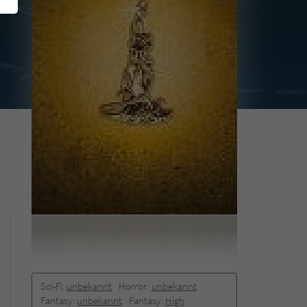
Sci-Fi:
unbekannt
Horror:
unbekannt
Fantasy:
unbekannt
Fantasy:
High