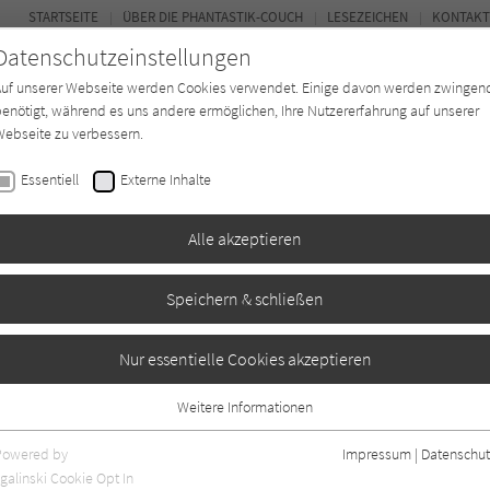
STARTSEITE
ÜBER DIE PHANTASTIK-COUCH
LESEZEICHEN
KONTAKT
Datenschutzeinstellungen
Auf unserer Webseite werden Cookies verwendet. Einige davon werden zwingen
enötigt, während es uns andere ermöglichen, Ihre Nutzererfahrung auf unserer
ebseite zu verbessern.
BUCH-ENTDECKER
FORUM
Essentiell
Externe Inhalte
ystery
Buchtyp
Autor*in
Magazin
Alle akzeptieren
Speichern & schließen
er Sternenbraut
Nur essentielle Cookies akzeptieren
Weitere Informationen
Essentiell
Essentielle Cookies werden für grundlegende Funktionen der Webseite
Powered by
Impressum
|
Datenschut
benötigt. Dadurch ist gewährleistet, dass die Webseite einwandfrei
galinski Cookie Opt In