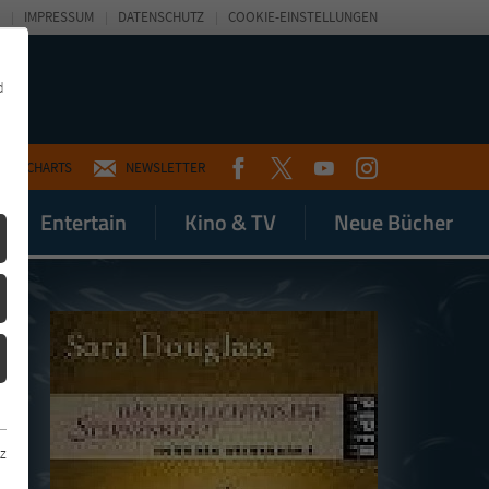
IMPRESSUM
DATENSCHUTZ
COOKIE-EINSTELLUNGEN
d
FACEBOOK
TWITTER
YOUTUBE
INSTAGRAM
CHARTS
NEWSLETTER
Entertain
Kino & TV
Neue Bücher
z