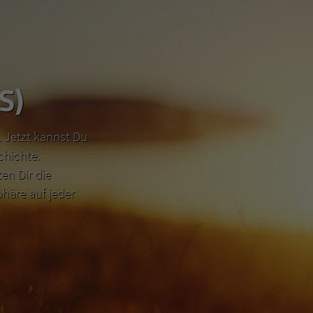
S)
 Jetzt kannst Du
chichte.
n Dir die
häre auf jeder