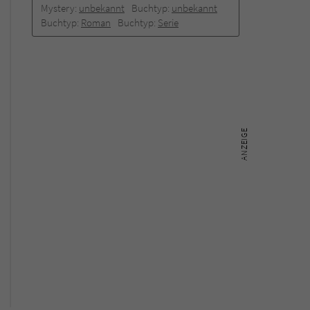
Mystery:
unbekannt
Buchtyp:
unbekannt
Buchtyp:
Roman
Buchtyp:
Serie