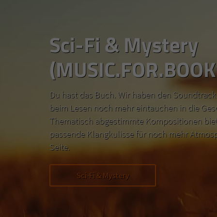
Sci-Fi & Mystery
(MUSIC.FOR.BOOK
Du hast das Buch. Wir haben den Soundtrack.
beim Lesen noch mehr eintauchen in die Ges
Thematisch abgestimmte Kompositionen biete
passende Klangkulisse für noch mehr Atmosp
Seite.
Sci-Fi & Mystery