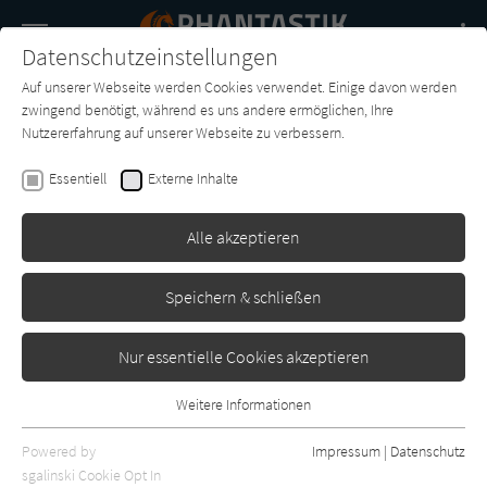
Navigation
Datenschutzeinstellungen
Couch
wechse
Auf unserer Webseite werden Cookies verwendet. Einige davon werden
Buch-
Forum
Charts
News
SUCHE
zwingend benötigt, während es uns andere ermöglichen, Ihre
Entdecker
Nutzererfahrung auf unserer Webseite zu verbessern.
Brandon Sanderson
Essentiell
Externe Inhalte
Weit über der smaragdgrünen
See
Alle akzeptieren
Piper
Erschienen: November 2023
0
Speichern & schließen
Nur essentielle Cookies akzeptieren
Weitere Informationen
Essentiell
Essentielle Cookies werden für grundlegende Funktionen der
Powered by
Impressum
|
Datenschutz
Webseite benötigt. Dadurch ist gewährleistet, dass die Webseite
sgalinski Cookie Opt In