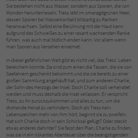
Sicherheitscode des Kontaktformulars zu
Sie bestehen nicht aus Wasser, sondern aus Sporen, die von
überprüfen.
Monden herunterrieseln. Tress lebt im smaragdgrünen Meer,
dessen Sporen bei Wasserkontakt blitzartig zu Ranken
heranwachsen. Selbst eine Berührung mit der Haut kann
aufgrund des Schweißes zu einer rasant wachsenden Ranke
führen, was auch mal tödlich enden kann. Vor allem wenn
man Sporen aus Versehen einatmet.
In dieser gefährlichen Welt gibt es nicht viel, das Tress’ Leben
bereichern könnte. Da sind zum einen die Tassen, die sie von
Seefahrern geschenkt bekommt und die sie bereits zu einer
großen Sammlung angehäuft hat, und zum anderen Charlie,
der Sohn des Herzogs der Insel. Doch Charlie soll verheiratet
werden und muss deshalb die Insel verlassen. Er verspricht
Tress, zu ihr zurückzukommen und alles zu tun, um die
drohende Heirat zu verhindern. Doch als Tress kein
Lebenszeichen mehr von ihm hört, beginnt sie zu zweifeln.
Hat sich Charlie doch in sein Schicksal gefügt? Oder steckt
etwas anderes dahinter? Sie fasst den Plan, Charlie zu finden,
was sie in ein riskantes Abenteuer über die beängstigenden