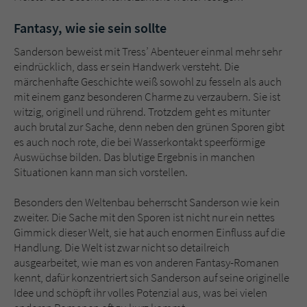
Fantasy, wie sie sein sollte
Sanderson beweist mit Tress’ Abenteuer einmal mehr sehr
eindrücklich, dass er sein Handwerk versteht. Die
märchenhafte Geschichte weiß sowohl zu fesseln als auch
mit einem ganz besonderen Charme zu verzaubern. Sie ist
witzig, originell und rührend. Trotzdem geht es mitunter
auch brutal zur Sache, denn neben den grünen Sporen gibt
es auch noch rote, die bei Wasserkontakt speerförmige
Auswüchse bilden. Das blutige Ergebnis in manchen
Situationen kann man sich vorstellen.
Besonders den Weltenbau beherrscht Sanderson wie kein
zweiter. Die Sache mit den Sporen ist nicht nur ein nettes
Gimmick dieser Welt, sie hat auch enormen Einfluss auf die
Handlung. Die Welt ist zwar nicht so detailreich
ausgearbeitet, wie man es von anderen Fantasy-Romanen
kennt, dafür konzentriert sich Sanderson auf seine originelle
Idee und schöpft ihr volles Potenzial aus, was bei vielen