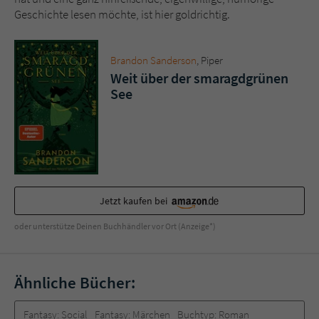
Geschichte lesen möchte, ist hier goldrichtig.
Brandon Sanderson
, Piper
Weit über der smaragdgrünen
See
Jetzt kaufen bei
oder unterstütze Deinen Buchhändler vor Ort (Anzeige*)
Ähnliche Bücher:
Fantasy:
Social
Fantasy:
Märchen
Buchtyp:
Roman