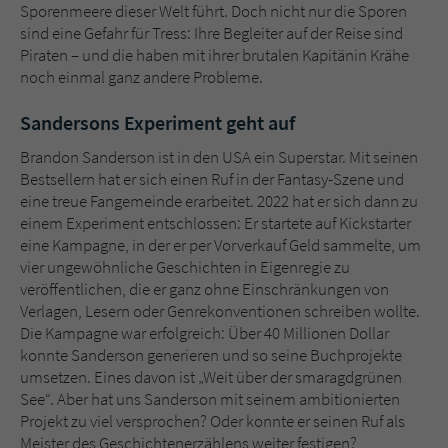
Sporenmeere dieser Welt führt. Doch nicht nur die Sporen
sind eine Gefahr für Tress: Ihre Begleiter auf der Reise sind
Piraten – und die haben mit ihrer brutalen Kapitänin Krähe
noch einmal ganz andere Probleme.
Sandersons Experiment geht auf
Brandon Sanderson ist in den USA ein Superstar. Mit seinen
Bestsellern hat er sich einen Ruf in der Fantasy-Szene und
eine treue Fangemeinde erarbeitet. 2022 hat er sich dann zu
einem Experiment entschlossen: Er startete auf Kickstarter
eine Kampagne, in der er per Vorverkauf Geld sammelte, um
vier ungewöhnliche Geschichten in Eigenregie zu
veröffentlichen, die er ganz ohne Einschränkungen von
Verlagen, Lesern oder Genrekonventionen schreiben wollte.
Die Kampagne war erfolgreich: Über 40 Millionen Dollar
konnte Sanderson generieren und so seine Buchprojekte
umsetzen. Eines davon ist „Weit über der smaragdgrünen
See“. Aber hat uns Sanderson mit seinem ambitionierten
Projekt zu viel versprochen? Oder konnte er seinen Ruf als
Meister des Geschichtenerzählens weiter festigen?