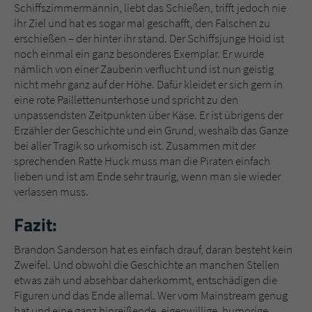
Schiffszimmermännin, liebt das Schießen, trifft jedoch nie
ihr Ziel und hat es sogar mal geschafft, den Falschen zu
erschießen – der hinter ihr stand. Der Schiffsjunge Hoid ist
noch einmal ein ganz besonderes Exemplar. Er wurde
nämlich von einer Zauberin verflucht und ist nun geistig
nicht mehr ganz auf der Höhe. Dafür kleidet er sich gern in
eine rote Paillettenunterhose und spricht zu den
unpassendsten Zeitpunkten über Käse. Er ist übrigens der
Erzähler der Geschichte und ein Grund, weshalb das Ganze
bei aller Tragik so urkomisch ist. Zusammen mit der
sprechenden Ratte Huck muss man die Piraten einfach
lieben und ist am Ende sehr traurig, wenn man sie wieder
verlassen muss.
Fazit:
Brandon Sanderson hat es einfach drauf, daran besteht kein
Zweifel. Und obwohl die Geschichte an manchen Stellen
etwas zäh und absehbar daherkommt, entschädigen die
Figuren und das Ende allemal. Wer vom Mainstream genug
hat und eine ganz hinreißende, eigenwillige, humorige