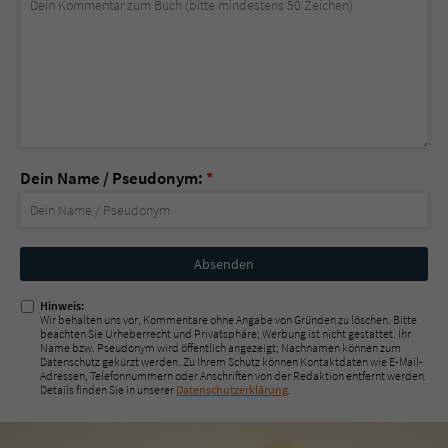
Dein Name / Pseudonym:
*
Nicht
ausfüllen!
Hinweis:
Wir behalten uns vor, Kommentare ohne Angabe von Gründen zu löschen. Bitte
beachten Sie Urheberrecht und Privatsphäre; Werbung ist nicht gestattet. Ihr
Name bzw. Pseudonym wird öffentlich angezeigt; Nachnamen können zum
Datenschutz gekürzt werden. Zu Ihrem Schutz können Kontaktdaten wie E-Mail-
Adressen, Telefonnummern oder Anschriften von der Redaktion entfernt werden.
Details finden Sie in unserer
Datenschutzerklärung
.