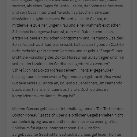
zerstört, als eines Tages Eduardo Lizalde, der Sohn des Besitzers
und sein Cousin Isidro auf Yaxaktun auftauchen. Sehr zum
Missfallen Laughtons macht Eduardo Lizalde Carlota, die
mittlerweile zu einer jungen Frau und einer wahrhaft exotischen
Schönheit herangewachsen ist, den Hof. Dabei kommt es zu
ersten Reibereien zwischen Montgomery und Hernando Lizaldes
Sohn. Als sich auch Isidro einmischt, hält es den Hybriden Cachito
nicht mehr länger in seinem Versteck und er geht auf Angriff über.
Droht die Forschung des Doktor Moreau nun aufzufliegen und ihm
seitens der Lizaldes der Geldhahn zugedreht zu werden?
Schließlich hat Doktor Moreau seinem Finanzier gegenüber
bislang kaum nennenswerte Ergebnisse vorgebracht. Also weist
Gustave Moreau Carlota an, Eduardo zu ehelichen, um Hernando
Lizalde bei finanzieller Laune zu halten. Doch ob dies der
komplizierten Umstände Lösung ist?
Moreno-Garcias gefühlvolle Unterhaltungsroman "Die Tochter des
Doktor Moreau" lässt sich über die örtlichen Gegebenheiten nicht
sonderlich üppig aus und eröffnet dem Leser so einen großen
Spielraum für eigene Interpretationen. Die künstlich
aufgebauschte Geschichte lässt sich durchaus gut lesen, könnte