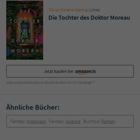
Sicherheitscode des Kontaktformulars zu
überprüfen.
Silvia Moreno-Garcia
, Limes
Die Tochter des Doktor Moreau
Jetzt kaufen bei
oder unterstütze Deinen Buchhändler vor Ort (Anzeige*)
Ähnliche Bücher:
Fantasy:
Historisch
Fantasy:
Science
Buchtyp:
Roman