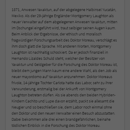
1871, Anwesen Yaxaktun, auf der abgelegene Halbinsel Yucatán,
Mexiko. Als der 29-jährige Engländer Montgomery Laughton als
neuer Verwalter auf dem abgelegenen Anwesen Yaxaktun, mitten
im Dschungel eingeführt wird, traut selbiger seinen Augen kaum.
Beim Anblick der Ergebnisse, der ethisch und moralisch
fragwürdigen Forschungsarbeit des Doktor Moreau, verschlägt es
ihm doch glatt die Sprache. Mit anderen Worten, Montgomery
Laughton ist nachhaltig schockiert. Da er jedoch finanziell in
Hernando Lizaldes Schuld steht, welcher der Besitzer von
Yaxaktun und Geldgeber für die Forschung des Doktor Moreau ist,
bleibt dem jungen Mann kaum eine andere Wahl, als den Job als
neuer mayordomo auf Yaxaktun anzunehmen. Doktor Moreaus
frivole, 14-jährige Tochter Carlota hatte das Labor, sehr zu ihrer
Verwunderung, erstmalig bei der Ankunft von Montgomery
Laughton betreten dürfen. Als sie abends den beiden Hybriden-
Kindern Cachito und Lupe davon erzählt, packt sie allesamt die
Neugier und so beschließen sie, dem Labor noch einmal ohne
den Doktor und den neuen Verwalter einen Besuch abzustatten.
Dabei bekommen alle drei einen brandgefährlichen, beinahe
tödlichen Einblick in die Forschung des Doktor Moreau.