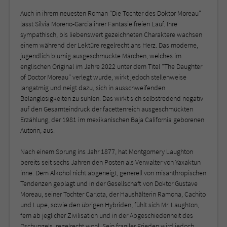
Auch in ihrem neuesten Roman "Die Tochter des Doktor Moreau"
lässt Silvia Moreno-Garcia ihrer Fantasie freien Lauf. Ihre
sympathisch, bis liebenswert gezeichneten Charaktere wachsen
einem während der Lektüre regelrecht ans Herz. Das moderne,
jugendlich blumig ausgeschmückte Märchen, welches im
englischen Original im Jahre 2022 unter dem Titel "The Daughter
of Doctor Moreau" verlegt wurde, wirkt jedoch stellenweise
langatmig und neigt dazu, sich in ausschweifenden
Belanglosigkeiten zu suhlen. Das wirkt sich selbstredend negativ
auf den Gesamteindruck der facettenreich ausgeschmückten
Erzählung, der 1981 im mexikanischen Baja California geborenen
Autorin, aus.
Nach einem Sprung ins Jahr 1877, hat Montgomery Laughton
bereits seit sechs Jahren den Posten als Verwalter von Yaxaktun
inne. Dem Alkohol nicht abgeneigt, generell von misanthropischen
Tendenzen geplagt und in der Gesellschaft von Doktor Gustave
Moreau, seiner Tochter Carlota, der Haushälterin Ramona, Cachito
und Lupe, sowie den übrigen Hybriden, fühlt sich Mr. Laughton,
fern ab jeglicher Zivilisation und in der Abgeschiedenheit des
Dschungels, regelrecht wohl. Sein fragiler Frieden wird jedoch