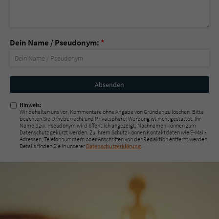
Dein Name / Pseudonym:
*
Nicht
ausfüllen!
Hinweis:
Wir behalten uns vor, Kommentare ohne Angabe von Gründen zu löschen. Bitte
beachten Sie Urheberrecht und Privatsphäre; Werbung ist nicht gestattet. Ihr
Name bzw. Pseudonym wird öffentlich angezeigt; Nachnamen können zum
Datenschutz gekürzt werden. Zu Ihrem Schutz können Kontaktdaten wie E-Mail-
Adressen, Telefonnummern oder Anschriften von der Redaktion entfernt werden.
Details finden Sie in unserer
Datenschutzerklärung
.