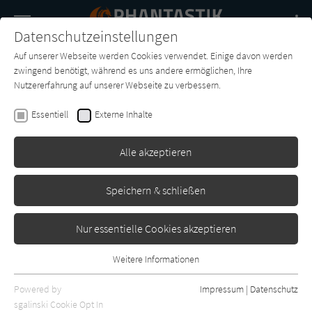
Navigation
Datenschutzeinstellungen
Couch
wechse
Auf unserer Webseite werden Cookies verwendet. Einige davon werden
Buch-
Forum
Charts
News
SUCHE
zwingend benötigt, während es uns andere ermöglichen, Ihre
Entdecker
Nutzererfahrung auf unserer Webseite zu verbessern.
Silvia Moreno-Garcia
Essentiell
Externe Inhalte
Die Tochter des Doktor Moreau
Alle akzeptieren
Limes
Erschienen: Mai 2023
1
Speichern & schließen
Nur essentielle Cookies akzeptieren
Weitere Informationen
Essentiell
Essentielle Cookies werden für grundlegende Funktionen der
Powered by
Impressum
|
Datenschutz
Webseite benötigt. Dadurch ist gewährleistet, dass die Webseite
sgalinski Cookie Opt In