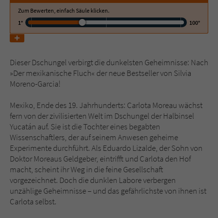
Zum Bewerten, einfach Säule klicken.
1°
100°
Name
tx_pwcomments_ahash
Anbieter
Literatur-Couch Medien GmbH & Co. KG
Dieser Dschungel verbirgt die dunkelsten Geheimnisse: Nach
Laufzeit
1 Jahr
»Der mexikanische Fluch« der neue Bestseller von Silvia
Moreno-Garcia!
Zweck
Cookie für Kommentare einzelner Buchtitel
Mexiko, Ende des 19. Jahrhunderts: Carlota Moreau wächst
fern von der zivilisierten Welt im Dschungel der Halbinsel
Name
fe_typo_user
Yucatán auf. Sie ist die Tochter eines begabten
Wissenschaftlers, der auf seinem Anwesen geheime
Anbieter
Literatur-Couch Medien GmbH & Co. KG
Experimente durchführt. Als Eduardo Lizalde, der Sohn von
Doktor Moreaus Geldgeber, eintrifft und Carlota den Hof
Laufzeit
Session
macht, scheint ihr Weg in die feine Gesellschaft
vorgezeichnet. Doch die dunklen Labore verbergen
Dieses Cookie gewährleistet die
unzählige Geheimnisse – und das gefährlichste von ihnen ist
Kommunikation der Webseite mit dem
Carlota selbst.
Zweck
Benutzer. Es wird benötigt um z. B. den