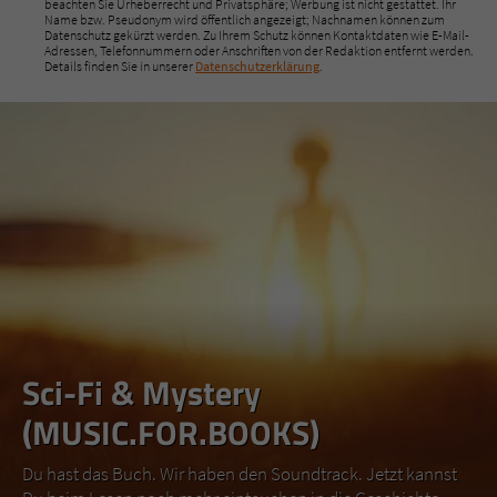
beachten Sie Urheberrecht und Privatsphäre; Werbung ist nicht gestattet. Ihr
Name bzw. Pseudonym wird öffentlich angezeigt; Nachnamen können zum
Datenschutz gekürzt werden. Zu Ihrem Schutz können Kontaktdaten wie E-Mail-
Adressen, Telefonnummern oder Anschriften von der Redaktion entfernt werden.
Details finden Sie in unserer
Datenschutzerklärung
.
Sci-Fi & Mystery
(MUSIC.FOR.BOOKS)
Du hast das Buch. Wir haben den Soundtrack. Jetzt kannst