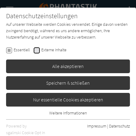
Navigation
Datenschutzeinstellungen
Couch
wechse
Auf unserer Webseite werden Cookies verwendet. Einige davon werden
Buch-
Forum
Charts
News
SUCHE
zwingend benötigt, während es uns andere ermöglichen, Ihre
Entdecker
Nutzererfahrung auf unserer Webseite zu verbessern.
Christian Vogt
Essentiell
Externe Inhalte
Der Greif: Die Vorboten
Alle akzeptieren
Audible
Erschienen: Mai 2023
0
Speichern & schließen
Nur essentielle Cookies akzeptieren
Weitere Informationen
Essentiell
Essentielle Cookies werden für grundlegende Funktionen der
Powered by
Impressum
|
Datenschutz
Webseite benötigt. Dadurch ist gewährleistet, dass die Webseite
sgalinski Cookie Opt In