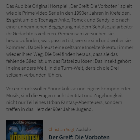
Das Audible Original Hörspiel „Der Greif: Die Vorboten“ spielt
wie die Prime Video Serie in den 1990er Jahren in Krefelden.
Name
tx_pwcomments_ahash
Es geht um die Teenager Anke, Tomek und Sandy, die nach
einer unheimlichen Begegnung mit dem Schulsozialarbeiter
Anbieter
Literatur-Couch Medien GmbH & Co. KG
ihr Gedächtnis verlieren. Gemeinsam versuchen sie
herauszufinden, was passiert ist, wer sie sind und woher sie
Laufzeit
1 Jahr
kommen. Dabei kreuzt eine seltsame Insektenkreatur immer
wieder ihren Weg. Die Drei finden heraus, dass sie das
Zweck
Cookie für Kommentare einzelner Buchtitel
fehlende Glied ist, um das Rätsel zu lösen: Das Insekt gehört
in eine andere Welt, in die Turm-Welt, der sich die Drei
seltsam verbunden fühlen.
Name
fe_typo_user
Vor eindrucksvoller Soundkulisse und eigens komponierter
Anbieter
Literatur-Couch Medien GmbH & Co. KG
Musik, sind die Fragen nach Identität und Zugehörigkeit
nicht nur Teil eines Urban Fantasy-Abenteuers, sondern
Laufzeit
Session
treffen in das Herz der 90er Jahre Jugend.
Dieses Cookie gewährleistet die
Kommunikation der Webseite mit dem
Christian Vogt
, Audible
Zweck
Benutzer. Es wird benötigt um z. B. den
Der Greif: Die Vorboten