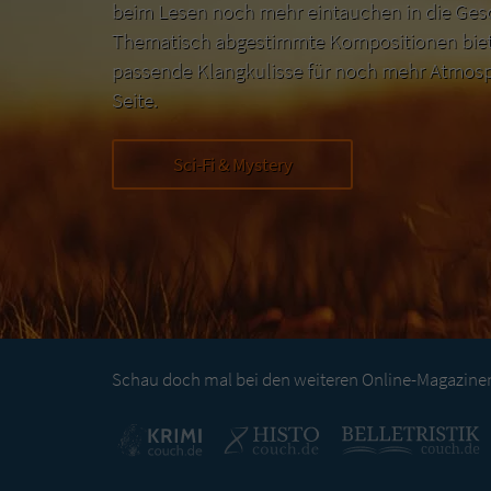
beim Lesen noch mehr eintauchen in die Ges
Thematisch abgestimmte Kompositionen biete
passende Klangkulisse für noch mehr Atmosp
Seite.
Sci-Fi & Mystery
Schau doch mal bei den weiteren Online-Magazinen 