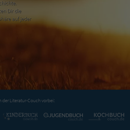
chichte.
n Dir die
häre auf jeder
der Literatur-Couch vorbei: