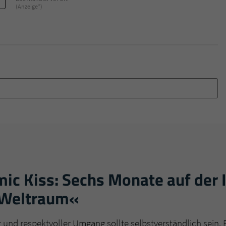
(Anzeige*)
c Kiss: Sechs Monate auf der I
 Weltraum«
r und respektvoller Umgang sollte selbstverständlich sein. 