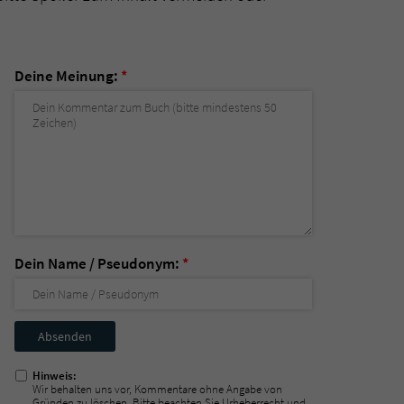
Deine Meinung:
*
Dein Name / Pseudonym:
*
Nicht
ausfüllen!
Hinweis:
Wir behalten uns vor, Kommentare ohne Angabe von
Gründen zu löschen. Bitte beachten Sie Urheberrecht und