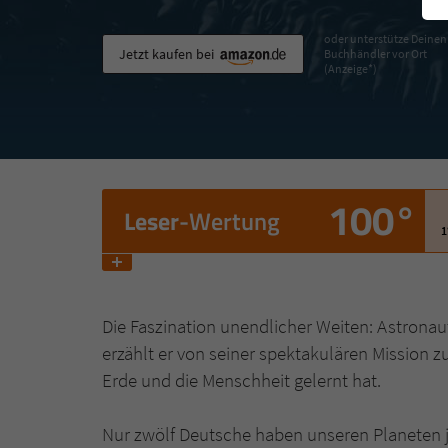
oder unterstütze Deinen
Jetzt kaufen bei
Buchhändler vor Ort
(Anzeige*)
100°
Leser
-Wertung
1
Die Faszination unendlicher Weiten: Astronaut 
erzählt er von seiner spektakulären Mission zu
Erde und die Menschheit gelernt hat.
Nur zwölf Deutsche haben unseren Planeten je