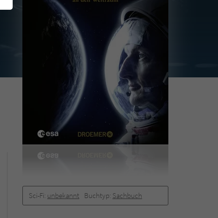
Sci-Fi:
unbekannt
Buchtyp:
Sachbuch