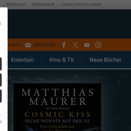
IMPRESSUM
DATENSCHUTZ
COOKIE-EINSTELLUNGEN
d
FACEBOOK
TWITTER
YOUTUBE
INSTAGRAM
CHARTS
NEWSLETTER
Entertain
Kino & TV
Neue Bücher
z