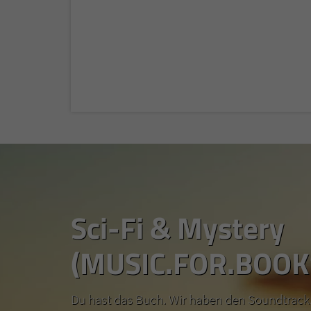
Sci-Fi & Mystery
(MUSIC.FOR.BOOK
Du hast das Buch. Wir haben den Soundtrack.