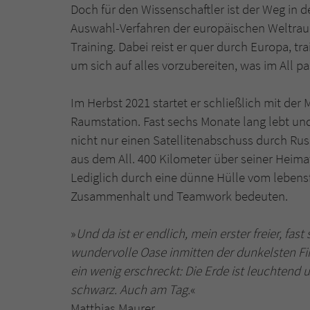
Doch für den Wissenschaftler ist der Weg in d
Auswahl-Verfahren der europäischen Weltra
Training. Dabei reist er quer durch Europa, tr
um sich auf alles vorzubereiten, was im All p
Im Herbst 2021 startet er schließlich mit der
Raumstation. Fast sechs Monate lang lebt und 
nicht nur einen Satellitenabschuss durch Ru
aus dem All. 400 Kilometer über seiner Heimat 
Lediglich durch eine dünne Hülle vom lebensf
Zusammenhalt und Teamwork bedeuten.
»
Und da ist er endlich, mein erster freier, fa
wundervolle Oase inmitten der dunkelsten Fin
ein wenig erschreckt: Die Erde ist leuchtend
schwarz. Auch am Tag.
«
Matthias Maurer