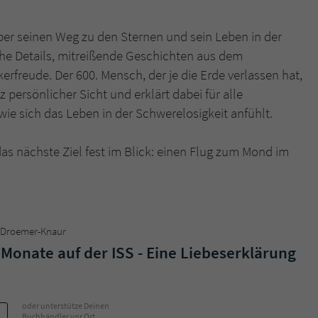
überprüfen.
ber seinen Weg zu den Sternen und sein Leben in der
he Details, mitreißende Geschichten aus dem
freude. Der 600. Mensch, der je die Erde verlassen hat,
persönlicher Sicht und erklärt dabei für alle
wie sich das Leben in der Schwerelosigkeit anfühlt.
as nächste Ziel fest im Blick: einen Flug zum Mond im
, Droemer-Knaur
 Monate auf der ISS - Eine Liebeserklärung
oder unterstütze Deinen
Buchhändler vor Ort