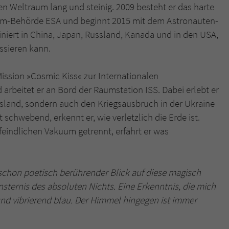
en Weltraum lang und steinig. 2009 besteht er das harte
um-Behörde ESA und beginnt 2015 mit dem Astronauten-
Name
tx_pwcomments_ahash
ainiert in China, Japan, Russland, Kanada und in den USA,
assieren kann.
Anbieter
Literatur-Couch Medien GmbH & Co. KG
Laufzeit
1 Jahr
 Mission »Cosmic Kiss« zur Internationalen
arbeitet er an Bord der Raumstation ISS. Dabei erlebt er
Zweck
Cookie für Kommentare einzelner Buchtitel
ssland, sondern auch den Kriegsausbruch in der Ukraine
schwebend, erkennt er, wie verletzlich die Erde ist.
Name
fe_typo_user
eindlichen Vakuum getrennt, erfährt er was
Anbieter
Literatur-Couch Medien GmbH & Co. KG
st schon poetisch berührender Blick auf diese magisch
Laufzeit
Session
sternis des absoluten Nichts. Eine Erkenntnis, die mich
Dieses Cookie gewährleistet die Kommunikation der
 und vibrierend blau. Der Himmel hingegen ist immer
Webseite mit dem Benutzer. Es wird benötigt um z. B.
Zweck
den Sicherheitscode des Kontaktformulars zu