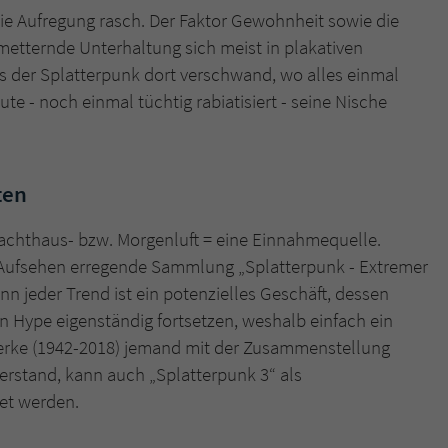
 die Aufregung rasch. Der Faktor Gewohnheit sowie die
metternde Unterhaltung sich meist in plakativen
s der Splatterpunk dort verschwand, wo alles einmal
ute - noch einmal tüchtig rabiatisiert - seine Nische
ten
achthaus- bzw. Morgenluft = eine Einnahmequelle.
Aufsehen erregende Sammlung „Splatterpunk - Extremer
enn jeder Trend ist ein potenzielles Geschäft, dessen
 Hype eigenständig fortsetzen, weshalb einfach ein
serke (1942-2018) jemand mit der Zusammenstellung
verstand, kann auch „Splatterpunk 3“ als
et werden.