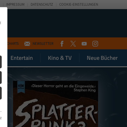
IMPRESSUM
DATENSCHUTZ
COOKIE-EINSTELLUNGEN
d
FACEBOOK
TWITTER
YOUTUBE
INSTAGRAM
CHARTS
NEWSLETTER
Entertain
Kino & TV
Neue Bücher
z