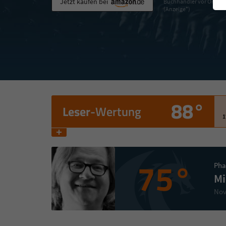
Jetzt kaufen bei
Buchhändler vor Ort
(Anzeige*)
88°
Leser
-Wertung
1
75°
Pha
Mi
Nov