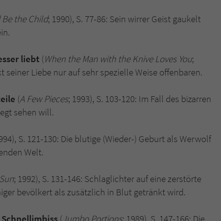
überprüfen.
 Be the Child
; 1990), S. 77-86: Sein wirrer Geist gaukelt
in.
ser liebt
(
When the Man with the Knive Loves You
;
kt seiner Liebe nur auf sehr spezielle Weise offenbaren.
eile
(
A Few Pieces
; 1993), S. 103-120: Im Fall des bizarren
legt sehen will.
994), S. 121-130: Die blutige (Wieder-) Geburt als Werwolf
kenden Welt.
 Sun
; 1992), S. 131-146: Schlaglichter auf eine zerstörte
r bevölkert als zusätzlich in Blut getränkt wird.
 Schnellimbiss
(
Jumbo Portions
; 1989), S. 147-166: Die