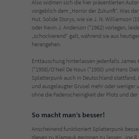
Also widmen sich die hier präsentierten Aut
vorgeblich dem „Horror der Zukunft“. Was dam
Hut. Solide Storys, wie sie J. N. Williamson (
oder Kevin J. Anderson (*1962) vorlegen, leide
„schockierend“ galt, während sie aus heutige
herangehen.
Enttäuschung hinterlassen jedenfalls James 
(*1958)/O'Neil De Noux (*1950) und Hans Diete
Splatterpunk auch in Deutschland stattfand, i
und ausgelaugter Grusel mehr oder weniger u
ohne die Fadenscheinigkeit der Plots und de
So macht man’s besser!
Anscheinend funktioniert Splatterpunk bess
diesen zu Klamauk gerinnen zu lassen. Joe R.