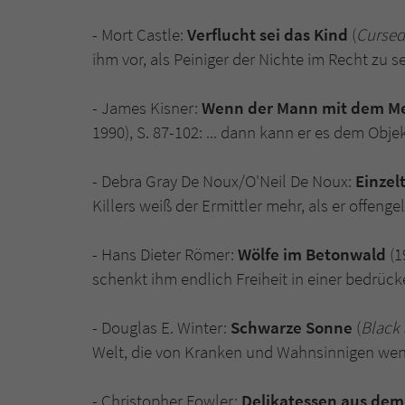
- Mort Castle:
Verflucht sei das Kind
(
Cursed
ihm vor, als Peiniger der Nichte im Recht zu se
- James Kisner:
Wenn der Mann mit dem Mes
1990), S. 87-102: ... dann kann er es dem Obje
- Debra Gray De Noux/O'Neil De Noux:
Einzelt
Killers weiß der Ermittler mehr, als er offenge
- Hans Dieter Römer:
Wölfe im Betonwald
(1
schenkt ihm endlich Freiheit in einer bedrüc
- Douglas E. Winter:
Schwarze Sonne
(
Black
Welt, die von Kranken und Wahnsinnigen wenige
- Christopher Fowler:
Delikatessen aus dem