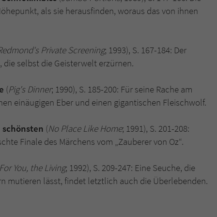
Höhepunkt, als sie herausfinden, woraus das von ihnen
Redmond's Private Screening
; 1993), S. 167-184: Der
die selbst die Geisterwelt erzürnen.
e
(
Pig's Dinner
; 1990), S. 185-200: Für seine Rache am
inen einäugigen Eber und einen gigantischen Fleischwolf.
m schönsten
(
No Place Like Home
; 1991), S. 201-208:
tuschte Finale des Märchens vom „Zauberer von Oz“.
For You, the Living
; 1992), S. 209-247: Eine Seuche, die
 mutieren lässt, findet letztlich auch die Überlebenden.