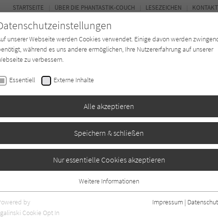
STARTSEITE
ÜBER DIE PHANTASTIK-COUCH
LESEZEICHEN
KONTAKT
Datenschutzeinstellungen
Auf unserer Webseite werden Cookies verwendet. Einige davon werden zwingen
enötigt, während es uns andere ermöglichen, Ihre Nutzererfahrung auf unserer
ebseite zu verbessern.
BUCH-ENTDECKER
FORUM
Essentiell
Externe Inhalte
ystery
Buchtyp
Autor*in
Magazin
Alle akzeptieren
Speichern & schließen
Horror Extrem
Nur essentielle Cookies akzeptieren
Weitere Informationen
Essentiell
Essentielle Cookies werden für grundlegende Funktionen der Webseite
Powered by
Impressum
|
Datenschut
benötigt. Dadurch ist gewährleistet, dass die Webseite einwandfrei
galinski Cookie Opt In