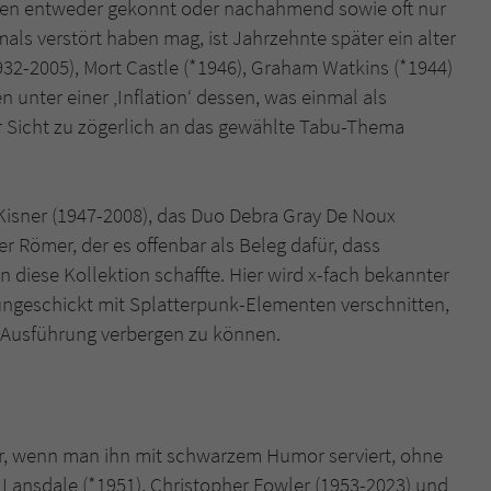
oren entweder gekonnt oder nachahmend sowie oft nur
als verstört haben mag, ist Jahrzehnte später ein alter
1932-2005), Mort Castle (*1946), Graham Watkins (*1944)
n unter einer ‚Inflation‘ dessen, was einmal als
r Sicht zu zögerlich an das gewählte Tabu-Thema
Kisner (1947-2008), das Duo Debra Gray De Noux
r Römer, der es offenbar als Beleg dafür, dass
n diese Kollektion schaffte. Hier wird x-fach bekannter
ngeschickt mit Splatterpunk-Elementen verschnitten,
r Ausführung verbergen zu können.
er, wenn man ihn mit schwarzem Humor serviert, ohne
 Lansdale (*1951), Christopher Fowler (1953-2023) und