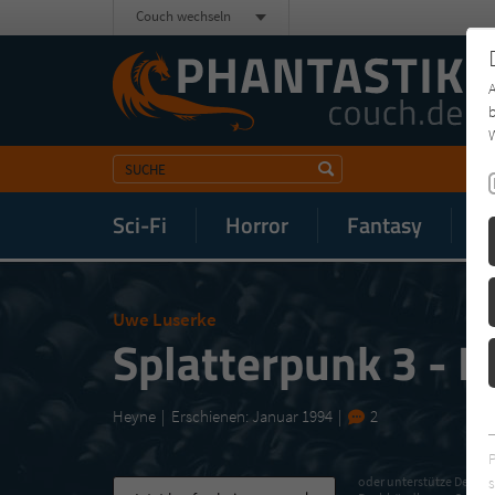
Couch wechseln
b
W
Sci-Fi
Horror
Fantasy
M
Uwe Luserke
Splatterpunk 3 - 
Heyne
Erschienen: Januar 1994
2
s
oder unterstütze Deinen