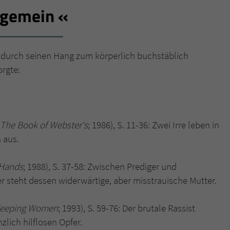
 gemein
Name
tx_pwcomments_ahash
Anbieter
Literatur-Couch Medien GmbH & Co. KG
s durch seinen Hang zum körperlich buchstäblich
orgte:
Laufzeit
1 Jahr
Zweck
Cookie für Kommentare einzelner Buchtitel
The Book of Webster's
; 1986), S. 11-36: Zwei Irre leben in
Name
fe_typo_user
 aus.
Anbieter
Literatur-Couch Medien GmbH & Co. KG
 Hands
; 1988), S. 37-58: Zwischen Prediger und
Laufzeit
Session
steht dessen widerwärtige, aber misstrauische Mutter.
Dieses Cookie gewährleistet die Kommunikation der
eeping Women
; 1993), S. 59-76: Der brutale Rassist
Webseite mit dem Benutzer. Es wird benötigt um z. B.
Zweck
zlich hilflosen Opfer.
den Sicherheitscode des Kontaktformulars zu