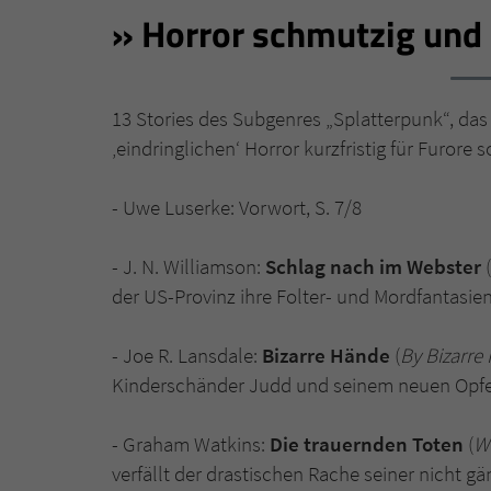
Horror schmutzig und
13 Stories des Subgenres „Splatterpunk“, da
‚eindringlichen‘ Horror kurzfristig für Furore s
- Uwe Luserke: Vorwort, S. 7/8
- J. N. Williamson:
Schlag nach im Webster
(
der US-Provinz ihre Folter- und Mordfantasien
- Joe R. Lansdale:
Bizarre Hände
(
By Bizarre
Kinderschänder Judd und seinem neuen Opfer 
- Graham Watkins:
Die trauernden Toten
(
W
verfällt der drastischen Rache seiner nicht gän