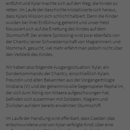
entführt und Kylar machte sich auf den Weg, die Kinder zu
retten. Im Laufe der Geschichte kristallisierte sich heraus,
dass Kylars Mission sich schlicht halbiert. Denn die Kinder
wurden bei ihrer Entführung getrennt und unser Held
fokussiert sich auf die Errettung des Kindes auf dem
Sturmschiff. Der andere Sprössling wird zwar ebenfalls von
der Chantry (einer Schwesternschaft von Magierinnen) und
Momma K. gesucht, viel mehr erfährt man jedoch nicht über
den Verbleib des Kindes.
Wir haben also folgende Ausgangssituation: Kylar, ein
Sonderkommando der Chantry, einschließlich Kylars
Freundin und alten Bekannten aus der Vorgängertrilogie
Viridiana (Vi) und der geheimnisvolle Gegenspieler Repha'im,
der sich zum König von Alitaera aufgeschwungen hat,
befinden sich zusammen mit Soldaten, Magiern und
Zivilisten auf dem bereits erwähnten Sturmschiff.
Im Laufe der Handlung wird offenbart, dass Caedan (das
entschwundene und von Kylar verfolgte Kind) über eine