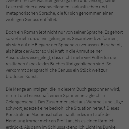
zweiten Teil der Nachtengel-Saga treu und versorgt seine
Leser mit einer ausschweifenden, sarkastischen und
metaphorischen Sprache, die für sich genommen einen
wohligen Genuss entfaltet.
Doch ein Roman lebt nicht nur von seiner Sprache. Es gehört
so viel mehr dazu, ein gelungenes Gesamtwerk zu formen,
als sich auf die Eleganz der Sprache zu verlassen. Es scheint,
als hätte der Autor so viel Kraft in die Anmut seiner
Ausdrucksweise gelegt, dass nicht mehr viel Puffer für die
restlichen Aspekte des Buches übriggeblieben sind. So
verkommt der sprachliche Genuss ein Stück weit zur
brotlosen Kunst.
Die Menge an Intrigen, die in diesem Buch gesponnen wird,
nimmt die Leserschaft einem Spinnennetz gleich in
Gefangenschaft. Das Zusammenspiel aus Wahrheit und Lüge
schwört jederzeit eine bedrohliche Situation herauf. Dieses
Konstrukt an Machenschaften häuft indes im Laufe der
Handlung immer mehr an Profil an, bis es einen förmlich
erdrückt. Als dann im Schlussakt endlich Licht ins Dunkel