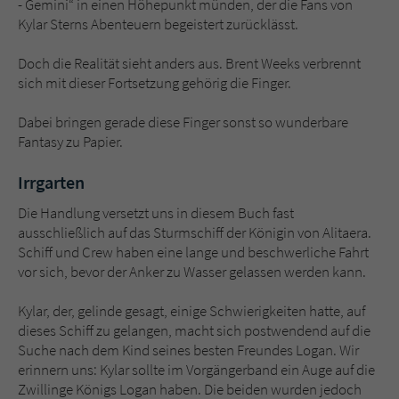
- Gemini“ in einen Höhepunkt münden, der die Fans von
Sicherheitscode des Kontaktformulars zu
Kylar Sterns Abenteuern begeistert zurücklässt.
überprüfen.
Doch die Realität sieht anders aus. Brent Weeks verbrennt
sich mit dieser Fortsetzung gehörig die Finger.
Dabei bringen gerade diese Finger sonst so wunderbare
Fantasy zu Papier.
Irrgarten
Die Handlung versetzt uns in diesem Buch fast
ausschließlich auf das Sturmschiff der Königin von Alitaera.
Schiff und Crew haben eine lange und beschwerliche Fahrt
vor sich, bevor der Anker zu Wasser gelassen werden kann.
Kylar, der, gelinde gesagt, einige Schwierigkeiten hatte, auf
dieses Schiff zu gelangen, macht sich postwendend auf die
Suche nach dem Kind seines besten Freundes Logan. Wir
erinnern uns: Kylar sollte im Vorgängerband ein Auge auf die
Zwillinge Königs Logan haben. Die beiden wurden jedoch