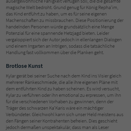
außergewöhnliche Fähigkeit verfügen soll, die die gesamte
magische Welt bedroht. Grund genug für König Repha'im,
das Kind entführt zu haben, um es für seine eigenen
Machenschaften zu missbrauchen. Diese Positionierung der
handelnden Personen würde grundsätzlich eine Menge
Potenzial für eine spannende Hetzjagd bieten. Leider
vergaloppiert sich der Autor jedoch in ellenlangen Dialogen
und einem Irrgarten an Intrigen, sodass die tatsächliche
Handlung fast vollkommen über die Planken geht.
Brotlose Kunst
Kylar gerät bei seiner Suche nach dem Kind ins Visier gleich
mehrerer Ränkeschmiede, die alle ihre eigenen Pläne mit
dem entführten Kind zu haben scheinen. Es wird versucht,
Kylar zu verführen oder ihn emotional zu erpressen, um ihn
für die verschiedenen Vorhaben zu gewinnen, denn der
Träger des schwarzen Ka'Karis wäre ein mächtiger
Verbündeter. Gleichwohl kann sich unser Held meistens aus
den Fängen seiner Kontrahenten befreien. Dies geschieht
jedoch dermaßen unspektakulär, dass man als Leser