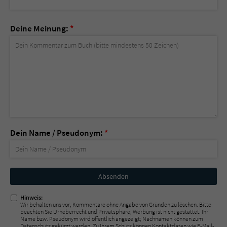
Deine Meinung:
*
Dein Name / Pseudonym:
*
Nicht
ausfüllen!
Hinweis:
Wir behalten uns vor, Kommentare ohne Angabe von Gründen zu löschen. Bitte
beachten Sie Urheberrecht und Privatsphäre; Werbung ist nicht gestattet. Ihr
Name bzw. Pseudonym wird öffentlich angezeigt; Nachnamen können zum
Datenschutz gekürzt werden. Zu Ihrem Schutz können Kontaktdaten wie E-Mail-