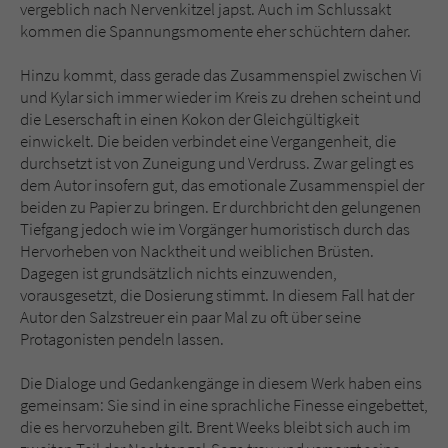
vergeblich nach Nervenkitzel japst. Auch im Schlussakt
kommen die Spannungsmomente eher schüchtern daher.
Hinzu kommt, dass gerade das Zusammenspiel zwischen Vi
und Kylar sich immer wieder im Kreis zu drehen scheint und
die Leserschaft in einen Kokon der Gleichgültigkeit
einwickelt. Die beiden verbindet eine Vergangenheit, die
durchsetzt ist von Zuneigung und Verdruss. Zwar gelingt es
dem Autor insofern gut, das emotionale Zusammenspiel der
beiden zu Papier zu bringen. Er durchbricht den gelungenen
Tiefgang jedoch wie im Vorgänger humoristisch durch das
Hervorheben von Nacktheit und weiblichen Brüsten.
Dagegen ist grundsätzlich nichts einzuwenden,
vorausgesetzt, die Dosierung stimmt. In diesem Fall hat der
Autor den Salzstreuer ein paar Mal zu oft über seine
Protagonisten pendeln lassen.
Die Dialoge und Gedankengänge in diesem Werk haben eins
gemeinsam: Sie sind in eine sprachliche Finesse eingebettet,
die es hervorzuheben gilt. Brent Weeks bleibt sich auch im