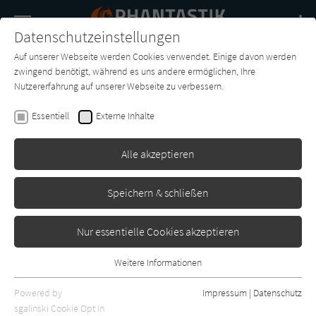
Navigation
Datenschutzeinstellungen
Couch
wechse
Auf unserer Webseite werden Cookies verwendet. Einige davon werden
Buch-
Forum
Charts
News
SUCHE
zwingend benötigt, während es uns andere ermöglichen, Ihre
Entdecker
Nutzererfahrung auf unserer Webseite zu verbessern.
Brent Weeks
Essentiell
Externe Inhalte
Nachtengel (2) - Gemini
Alle akzeptieren
Blanvalet
Erschienen: Juli 2024
0
Speichern & schließen
Nur essentielle Cookies akzeptieren
Weitere Informationen
Essentiell
Essentielle Cookies werden für grundlegende Funktionen der
Powered by
Impressum
|
Datenschutz
Webseite benötigt. Dadurch ist gewährleistet, dass die Webseite
sgalinski Cookie Opt In