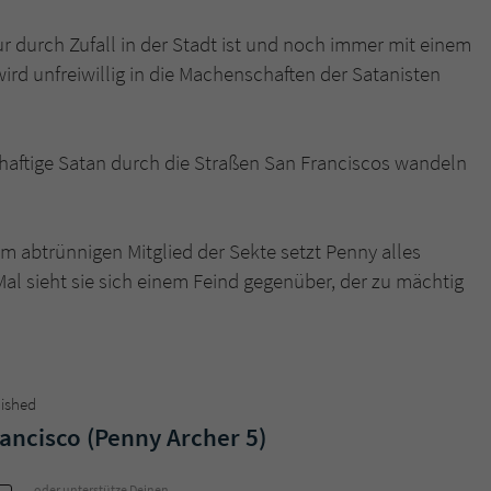
ur durch Zufall in der Stadt ist und noch immer mit einem
Name
tx_pwcomments_ahash
rd unfreiwillig in die Machenschaften der Satanisten
Anbieter
Literatur-Couch Medien GmbH & Co. KG
Laufzeit
1 Jahr
eibhaftige Satan durch die Straßen San Franciscos wandeln
Zweck
Cookie für Kommentare einzelner Buchtitel
 abtrünnigen Mitglied der Sekte setzt Penny alles
Name
fe_typo_user
Mal sieht sie sich einem Feind gegenüber, der zu mächtig
Anbieter
Literatur-Couch Medien GmbH & Co. KG
Laufzeit
Session
lished
Dieses Cookie gewährleistet die Kommunikation der
rancisco (Penny Archer 5)
Webseite mit dem Benutzer. Es wird benötigt um z. B.
Zweck
den Sicherheitscode des Kontaktformulars zu
oder unterstütze Deinen