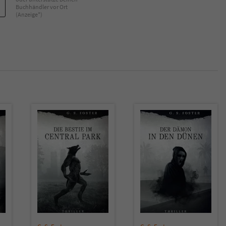
überprüfen.
Buchhändler vor Ort
(Anzeige*)