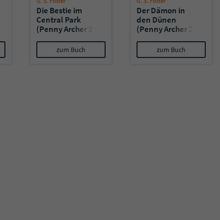
G. S. Foster
G. S. Foster
Die Bestie im
Der Dämon in
Central Park
den Dünen
(Penny Archer 3)
(Penny Archer 2)
zum Buch
zum Buch