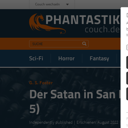
Couch wechseln
b
W
Sci-Fi
Horror
Fantasy
M
G. S. Foster
Der Satan in San F
5)
‎Independently published
Erschienen: August 2022
s