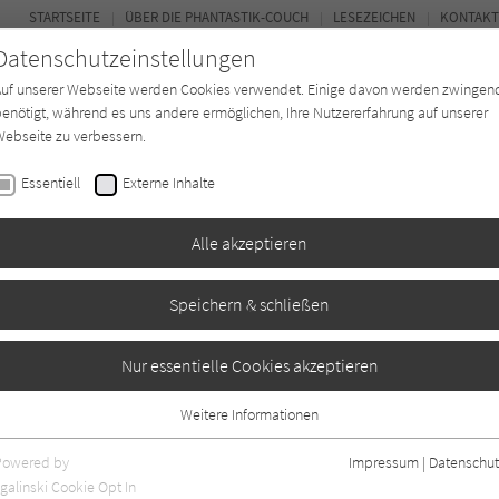
STARTSEITE
ÜBER DIE PHANTASTIK-COUCH
LESEZEICHEN
KONTAKT
Datenschutzeinstellungen
Auf unserer Webseite werden Cookies verwendet. Einige davon werden zwingen
enötigt, während es uns andere ermöglichen, Ihre Nutzererfahrung auf unserer
ebseite zu verbessern.
BUCH-ENTDECKER
FORUM
Essentiell
Externe Inhalte
ystery
Buchtyp
Autor*in
Magazin
Alle akzeptieren
Speichern & schließen
rancisco (Penny Archer
Nur essentielle Cookies akzeptieren
Weitere Informationen
Essentiell
Essentielle Cookies werden für grundlegende Funktionen der Webseite
Powered by
Impressum
|
Datenschut
0
benötigt. Dadurch ist gewährleistet, dass die Webseite einwandfrei
galinski Cookie Opt In