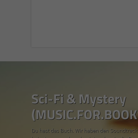
Sci-Fi & Mystery
(MUSIC.FOR.BOOK
Du hast das Buch. Wir haben den Soundtrack.