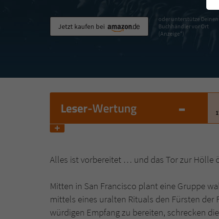
oder unterstütze Deinen
Jetzt kaufen bei
Buchhändler vor Ort
(Anzeige*)
-
Leser
-Wertung
1
Alles ist vorbereitet … und das Tor zur Hölle
Mitten in San Francisco plant eine Gruppe wa
mittels eines uralten Rituals den Fürsten der
würdigen Empfang zu bereiten, schrecken di