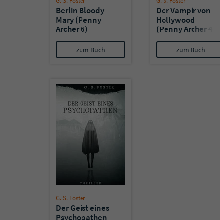
G. S. Foster
G. S. Foster
Berlin Bloody
Der Vampir von
Mary (Penny
Hollywood
Archer 6)
(Penny Archer 4)
zum Buch
zum Buch
G. S. Foster
Der Geist eines
Psychopathen