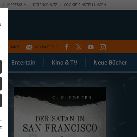
IMPRESSUM
DATENSCHUTZ
COOKIE-EINSTELLUNGEN
d
FACEBOOK
TWITTER
YOUTUBE
INSTAGRAM
CHARTS
NEWSLETTER
Entertain
Kino & TV
Neue Bücher
z