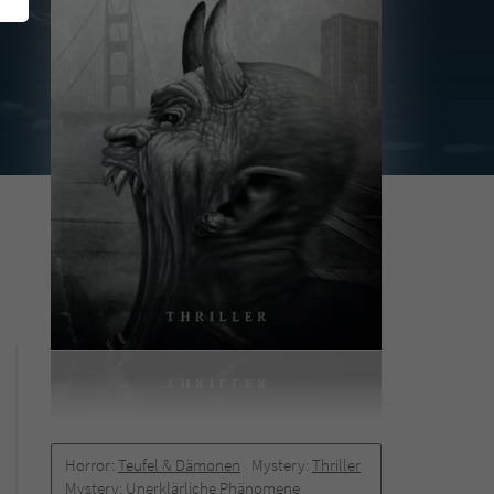
Horror:
Teufel & Dämonen
Mystery:
Thriller
Mystery:
Unerklärliche Phänomene