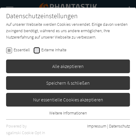
Navigation
Datenschutzeinstellungen
Couch
wechse
Auf unserer Webseite werden Cookies verwendet. Einige davon werden
Buch-
Forum
Charts
News
SUCHE
zwingend benötigt, während es uns andere ermöglichen, Ihre
Entdecker
Nutzererfahrung auf unserer Webseite zu verbessern.
Lexy v. Golden
Essentiell
Externe Inhalte
Shades of Bones - Im Bann der
Nachtschatten (Scepter of
Alle akzeptieren
Blood 2)
Speichern & schließen
Carlsen
Erschienen: August 2023
0
Nur essentielle Cookies akzeptieren
Weitere Informationen
Essentiell
Essentielle Cookies werden für grundlegende Funktionen der
Powered by
Impressum
|
Datenschutz
Webseite benötigt. Dadurch ist gewährleistet, dass die Webseite
sgalinski Cookie Opt In