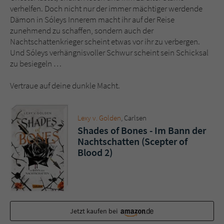
Sicherheitscode des Kontaktformulars zu
verhelfen. Doch nicht nur der immer mächtiger werdende
überprüfen.
Dämon in Sóleys Innerem macht ihr auf der Reise
zunehmend zu schaffen, sondern auch der
Nachtschattenkrieger scheint etwas vor ihr zu verbergen.
Und Sóleys verhängnisvoller Schwur scheint sein Schicksal
zu besiegeln …
Vertraue auf deine dunkle Macht.
Lexy v. Golden
, Carlsen
Shades of Bones - Im Bann der
Nachtschatten (Scepter of
Blood 2)
Jetzt kaufen bei