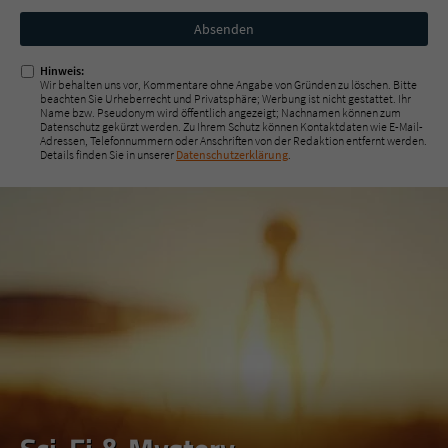
Nicht
ausfüllen!
Hinweis:
Wir behalten uns vor, Kommentare ohne Angabe von Gründen zu löschen. Bitte
beachten Sie Urheberrecht und Privatsphäre; Werbung ist nicht gestattet. Ihr
Name bzw. Pseudonym wird öffentlich angezeigt; Nachnamen können zum
Datenschutz gekürzt werden. Zu Ihrem Schutz können Kontaktdaten wie E-Mail-
Adressen, Telefonnummern oder Anschriften von der Redaktion entfernt werden.
Details finden Sie in unserer
Datenschutzerklärung
.