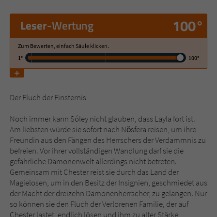
100°
Leser
-Wertung
Name
tx_pwcomments_ahash
Anbieter
Literatur-Couch Medien GmbH & Co. KG
Zum Bewerten, einfach Säule klicken.
1°
100°
Laufzeit
1 Jahr
Zweck
Cookie für Kommentare einzelner Buchtitel
Der Fluch der Finsternis
Noch immer kann Sóley nicht glauben, dass Layla fort ist.
Name
fe_typo_user
Am liebsten würde sie sofort nach Nŏsfera reisen, um ihre
Freundin aus den Fängen des Herrschers der Verdammnis zu
Anbieter
Literatur-Couch Medien GmbH & Co. KG
befreien. Vor ihrer vollständigen Wandlung darf sie die
gefährliche Dämonenwelt allerdings nicht betreten.
Laufzeit
Session
Gemeinsam mit Chester reist sie durch das Land der
Magielosen, um in den Besitz der Insignien, geschmiedet aus
Dieses Cookie gewährleistet die
der Macht der dreizehn Dämonenherrscher, zu gelangen. Nur
Kommunikation der Webseite mit dem
so können sie den Fluch der Verlorenen Familie, der auf
Zweck
Benutzer. Es wird benötigt um z. B. den
Chester lastet, endlich lösen und ihm zu alter Stärke