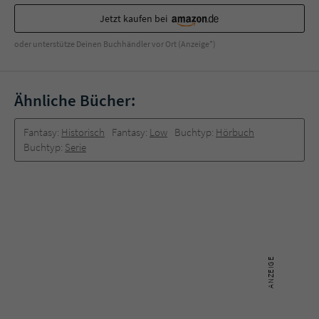
Sicherheitscode des Kontaktformulars zu
Jetzt kaufen bei
überprüfen.
oder unterstütze Deinen Buchhändler vor Ort (Anzeige*)
Ähnliche Bücher:
Fantasy:
Historisch
Fantasy:
Low
Buchtyp:
Hörbuch
Buchtyp:
Serie