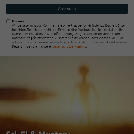
Nicht
ausfüllen!
Hinweis:
Wir behalten uns vor, Kommentare ohne Angabe von Gründen zu löschen. Bitte
beachten Sie Urheberrecht und Privatsphäre; Werbung ist nicht gestattet. Ihr
Name bzw. Pseudonym wird öffentlich angezeigt; Nachnamen können zum
Datenschutz gekürzt werden. Zu Ihrem Schutz können Kontaktdaten wie E-Mail-
Adressen, Telefonnummern oder Anschriften von der Redaktion entfernt werden.
Details finden Sie in unserer
Datenschutzerklärung
.