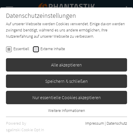
Navigation
Datenschutzeinstellungen
Couch
wechse
Auf unserer Webseite werden Cookies verwendet. Einige davon werden
Buch-
Forum
Charts
News
SUCHE
zwingend benötigt, während es uns andere ermöglichen, Ihre
Entdecker
Nutzererfahrung auf unserer Webseite zu verbessern.
Giles Kristian
Essentiell
Externe Inhalte
Götter der Rache: Sigurd 1
Alle akzeptieren
Ronin Hörverlag
Erschienen: Februar 2024
0
Speichern & schließen
Nur essentielle Cookies akzeptieren
Weitere Informationen
Essentiell
Essentielle Cookies werden für grundlegende Funktionen der
Powered by
Impressum
|
Datenschutz
Webseite benötigt. Dadurch ist gewährleistet, dass die Webseite
sgalinski Cookie Opt In