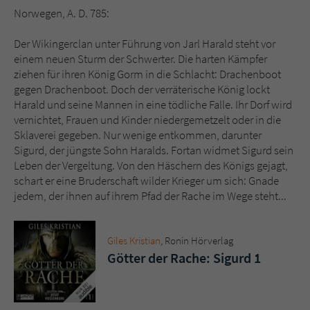
Norwegen, A. D. 785:
Name
tx_pwcomments_ahash
Der Wikingerclan unter Führung von Jarl Harald steht vor
einem neuen Sturm der Schwerter. Die harten Kämpfer
Anbieter
Literatur-Couch Medien GmbH & Co. KG
ziehen für ihren König Gorm in die Schlacht: Drachenboot
gegen Drachenboot. Doch der verräterische König lockt
Laufzeit
1 Jahr
Harald und seine Mannen in eine tödliche Falle. Ihr Dorf wird
vernichtet, Frauen und Kinder niedergemetzelt oder in die
Zweck
Cookie für Kommentare einzelner Buchtitel
Sklaverei gegeben. Nur wenige entkommen, darunter
Sigurd, der jüngste Sohn Haralds. Fortan widmet Sigurd sein
Leben der Vergeltung. Von den Häschern des Königs gejagt,
Name
fe_typo_user
schart er eine Bruderschaft wilder Krieger um sich: Gnade
jedem, der ihnen auf ihrem Pfad der Rache im Wege steht...
Anbieter
Literatur-Couch Medien GmbH & Co. KG
Laufzeit
Session
Giles Kristian
, Ronin Hörverlag
Götter der Rache: Sigurd 1
Dieses Cookie gewährleistet die
Kommunikation der Webseite mit dem
Zweck
Benutzer. Es wird benötigt um z. B. den