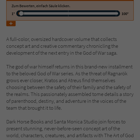
Zum Bewerten, einfach Säule klicken.
1°
100°
Name
tx_pwcomments_ahash
Anbieter
Literatur-Couch Medien GmbH & Co. KG
A full-color, oversized hardcover volume that collects
Laufzeit
1 Jahr
concept art and creative commentary chronicling the
development of the next entry in the God of War saga.
Zweck
Cookie für Kommentare einzelner Buchtitel
The god of war himself returns in this brand-new installment
to the beloved God of War series. As the threat of Ragnarök
Name
fe_typo_user
grows ever closer, Kratos and Atreus find themselves
choosing between the safety of their family and the safety of
Anbieter
Literatur-Couch Medien GmbH & Co. KG
the realms. This passionately assembled tome details a story
of parenthood, destiny, and adventure in the voices of the
Laufzeit
Session
team that brought it to life.
Dieses Cookie gewährleistet die
Dark Horse Books and Santa Monica Studio join forces to
Kommunikation der Webseite mit dem
present stunning, never-before-seen concept art of the
Zweck
Benutzer. Es wird benötigt um z. B. den
world, characters, creatures, and artifacts with The Art of God