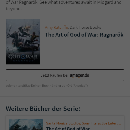
Sicherheitscode des Kontaktformulars zu
of War Ragnarök. See what adventures await in Midgard and
überprüfen.
beyond.
Amy Ratcliffe
, Dark Horse Books
The Art of God of War: Ragnarök
Jetzt kaufen bei
oder unterstütze Deinen Buchhändler vor Ort (Anzeige*)
Weitere Bücher der Serie:
Santa Monica Studios
,
Sony Interactive Entertainment
The Art of God of War