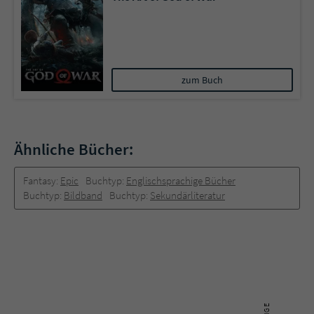
zum Buch
Ähnliche Bücher:
Fantasy:
Epic
Buchtyp:
Englischsprachige Bücher
Buchtyp:
Bildband
Buchtyp:
Sekundärliteratur