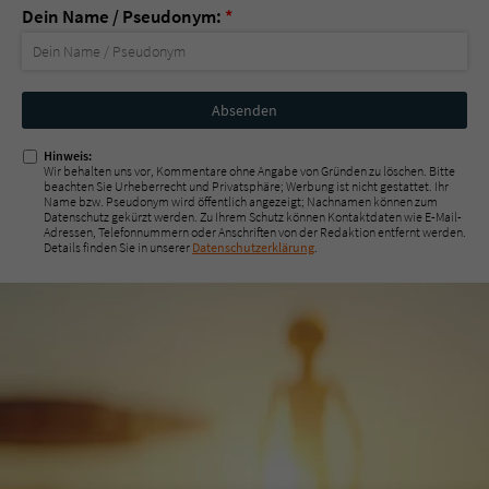
Dein Name / Pseudonym:
*
Nicht
ausfüllen!
Hinweis:
Wir behalten uns vor, Kommentare ohne Angabe von Gründen zu löschen. Bitte
beachten Sie Urheberrecht und Privatsphäre; Werbung ist nicht gestattet. Ihr
Name bzw. Pseudonym wird öffentlich angezeigt; Nachnamen können zum
Datenschutz gekürzt werden. Zu Ihrem Schutz können Kontaktdaten wie E-Mail-
Adressen, Telefonnummern oder Anschriften von der Redaktion entfernt werden.
Details finden Sie in unserer
Datenschutzerklärung
.