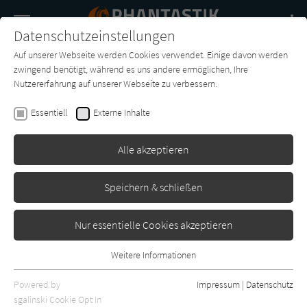
Navigation
Datenschutzeinstellungen
Couch
wechse
Auf unserer Webseite werden Cookies verwendet. Einige davon werden
Buch-
Forum
Charts
News
SUCHE
zwingend benötigt, während es uns andere ermöglichen, Ihre
Entdecker
Nutzererfahrung auf unserer Webseite zu verbessern.
Amy Ratcliffe
Essentiell
Externe Inhalte
The Art of God of War:
Ragnarök
Alle akzeptieren
Dark Horse Books
Erschienen: Dezember 2022
0
Speichern & schließen
Nur essentielle Cookies akzeptieren
Weitere Informationen
Essentiell
Essentielle Cookies werden für grundlegende Funktionen der
Powered by
Impressum
|
Datenschutz
Webseite benötigt. Dadurch ist gewährleistet, dass die Webseite
sgalinski Cookie Opt In