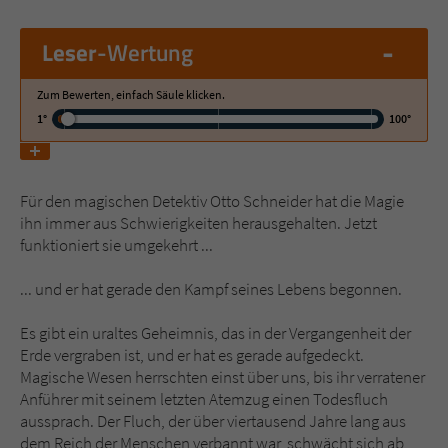
-
Leser
-Wertung
Name
tx_pwcomments_ahash
Anbieter
Literatur-Couch Medien GmbH & Co. KG
Zum Bewerten, einfach Säule klicken.
1°
100°
Laufzeit
1 Jahr
Zweck
Cookie für Kommentare einzelner Buchtitel
Für den magischen Detektiv Otto Schneider hat die Magie
ihn immer aus Schwierigkeiten herausgehalten. Jetzt
funktioniert sie umgekehrt ...
Name
fe_typo_user
... und er hat gerade den Kampf seines Lebens begonnen.
Anbieter
Literatur-Couch Medien GmbH & Co. KG
Es gibt ein uraltes Geheimnis, das in der Vergangenheit der
Laufzeit
Session
Erde vergraben ist, und er hat es gerade aufgedeckt.
Magische Wesen herrschten einst über uns, bis ihr verratener
Dieses Cookie gewährleistet die
Anführer mit seinem letzten Atemzug einen Todesfluch
Kommunikation der Webseite mit dem
aussprach. Der Fluch, der über viertausend Jahre lang aus
Zweck
Benutzer. Es wird benötigt um z. B. den
dem Reich der Menschen verbannt war, schwächt sich ab,