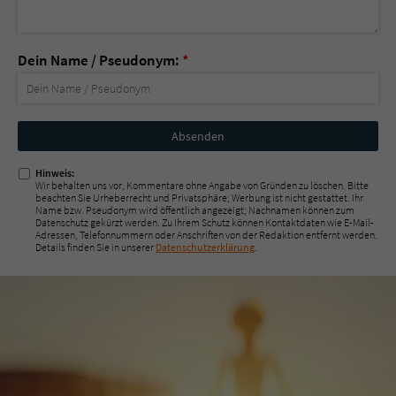
Dein Name / Pseudonym:
*
Nicht
ausfüllen!
Hinweis:
Wir behalten uns vor, Kommentare ohne Angabe von Gründen zu löschen. Bitte
beachten Sie Urheberrecht und Privatsphäre; Werbung ist nicht gestattet. Ihr
Name bzw. Pseudonym wird öffentlich angezeigt; Nachnamen können zum
Datenschutz gekürzt werden. Zu Ihrem Schutz können Kontaktdaten wie E-Mail-
Adressen, Telefonnummern oder Anschriften von der Redaktion entfernt werden.
Details finden Sie in unserer
Datenschutzerklärung
.