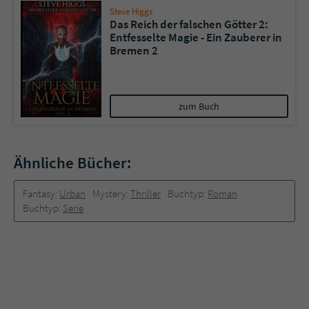
Steve Higgs
Das Reich der falschen Götter 2:
Entfesselte Magie - Ein Zauberer in
Bremen 2
zum Buch
Ähnliche Bücher:
Fantasy:
Urban
Mystery:
Thriller
Buchtyp:
Roman
Buchtyp:
Serie