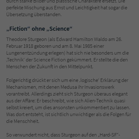
durch starke Bilder und plastische Charaktere ersetzt. Die
perfekte Mischung aus Ernst und Leichtigkeit hat sogar die
Übersetzung überstanden.
„Fiction“ ohne „Science“
Theodore Sturgeon (als Edward Hamilton Waldo am 26.
Februar 1918 geboren und am 8. Mai 1985 einer
Lungenentzündung erlegen) hat sich nie besonders um die
‚Technik‘ der Science Fiction gekümmert. Er stellte die den
Menschen der Zukunft in den Mittelpunkt.
Folgerichtig drückt er sich um eine ‚logische‘ Erklärung der
Mechanismen, mit denen Medusa ihr Invasionswerk
vorantreibt. Allerdings zieht sich Sturgeon überaus elegant
aus der Affäre: Er beschreibt, wie sich Alien-Technik quasi
selbst kreiert, um dies ansonsten unkommentiert zu lassen.
Was dort entsteht, ist sichtlich unwichtiger als die Folgen für
die Menschheit.
So verwundert nicht, dass Sturgeon auf den „Hard-SF“-