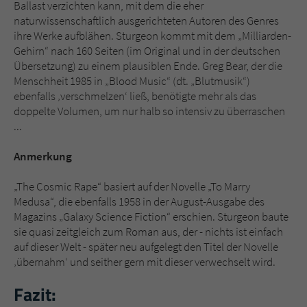
Ballast verzichten kann, mit dem die eher
naturwissenschaftlich ausgerichteten Autoren des Genres
ihre Werke aufblähen. Sturgeon kommt mit dem „Milliarden-
Gehirn“ nach 160 Seiten (im Original und in der deutschen
Übersetzung) zu einem plausiblen Ende. Greg Bear, der die
Menschheit 1985 in „Blood Music“ (dt. „Blutmusik“)
ebenfalls ‚verschmelzen‘ ließ, benötigte mehr als das
doppelte Volumen, um nur halb so intensiv zu überraschen
...
Anmerkung
„The Cosmic Rape“ basiert auf der Novelle „To Marry
Medusa“, die ebenfalls 1958 in der August-Ausgabe des
Magazins „Galaxy Science Fiction“ erschien. Sturgeon baute
sie quasi zeitgleich zum Roman aus, der - nichts ist einfach
auf dieser Welt - später neu aufgelegt den Titel der Novelle
‚übernahm‘ und seither gern mit dieser verwechselt wird.
Fazit: