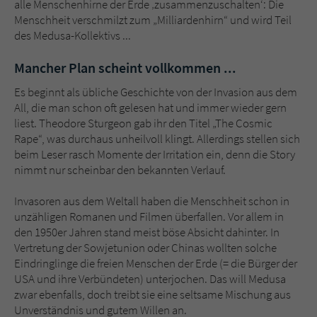
alle Menschenhirne der Erde ‚zusammenzuschalten‘: Die
Menschheit verschmilzt zum „Milliardenhirn“ und wird Teil
des Medusa-Kollektivs ...
Mancher Plan scheint vollkommen ...
Es beginnt als übliche Geschichte von der Invasion aus dem
All, die man schon oft gelesen hat und immer wieder gern
liest. Theodore Sturgeon gab ihr den Titel „The Cosmic
Rape“, was durchaus unheilvoll klingt. Allerdings stellen sich
beim Leser rasch Momente der Irritation ein, denn die Story
nimmt nur scheinbar den bekannten Verlauf.
Invasoren aus dem Weltall haben die Menschheit schon in
unzähligen Romanen und Filmen überfallen. Vor allem in
den 1950er Jahren stand meist böse Absicht dahinter. In
Vertretung der Sowjetunion oder Chinas wollten solche
Eindringlinge die freien Menschen der Erde (= die Bürger der
USA und ihre Verbündeten) unterjochen. Das will Medusa
zwar ebenfalls, doch treibt sie eine seltsame Mischung aus
Unverständnis und gutem Willen an.