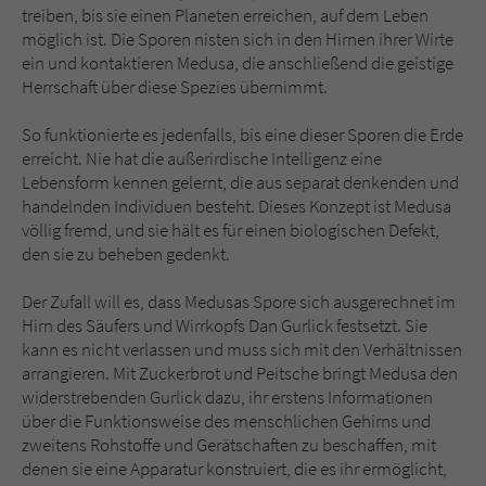
Sicherheitscode des Kontaktformulars zu
treiben, bis sie einen Planeten erreichen, auf dem Leben
überprüfen.
möglich ist. Die Sporen nisten sich in den Hirnen ihrer Wirte
ein und kontaktieren Medusa, die anschließend die geistige
Herrschaft über diese Spezies übernimmt.
So funktionierte es jedenfalls, bis eine dieser Sporen die Erde
erreicht. Nie hat die außerirdische Intelligenz eine
Lebensform kennen gelernt, die aus separat denkenden und
handelnden Individuen besteht. Dieses Konzept ist Medusa
völlig fremd, und sie hält es für einen biologischen Defekt,
den sie zu beheben gedenkt.
Der Zufall will es, dass Medusas Spore sich ausgerechnet im
Hirn des Säufers und Wirrkopfs Dan Gurlick festsetzt. Sie
kann es nicht verlassen und muss sich mit den Verhältnissen
arrangieren. Mit Zuckerbrot und Peitsche bringt Medusa den
widerstrebenden Gurlick dazu, ihr erstens Informationen
über die Funktionsweise des menschlichen Gehirns und
zweitens Rohstoffe und Gerätschaften zu beschaffen, mit
denen sie eine Apparatur konstruiert, die es ihr ermöglicht,