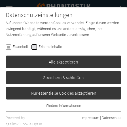
Navigation
Datenschutzeinstellungen
Couch
wechse
Auf unserer Webseite werden Cookies verwendet. Einige davon werden
Buch-
Forum
Charts
News
SUCHE
zwingend benötigt, während es uns andere ermöglichen, Ihre
Entdecker
Nutzererfahrung auf unserer Webseite zu verbessern.
Theodore Sturgeon
Essentiell
Externe Inhalte
Das Milliarden-Gehirn
Alle akzeptieren
Heyne
Erschienen: Januar 1965
0
Speichern & schließen
Nur essentielle Cookies akzeptieren
Weitere Informationen
Essentiell
Essentielle Cookies werden für grundlegende Funktionen der
Powered by
Impressum
|
Datenschutz
Webseite benötigt. Dadurch ist gewährleistet, dass die Webseite
sgalinski Cookie Opt In