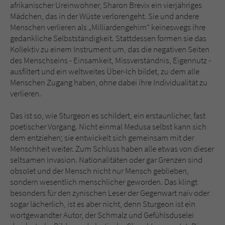
afrikanischer Ureinwohner, Sharon Brevix ein vierjähriges
Mädchen, das in der Wüste verlorengeht. Sie und andere
Menschen verlieren als „Milliardengehirn“ keineswegs ihre
gedankliche Selbstständigkeit. Stattdessen formen sie das
Kollektiv zu einem Instrument um, das die negativen Seiten
des Menschseins - Einsamkeit, Missverständnis, Eigennutz -
ausfiltert und ein weltweites Über-Ich bildet, zu dem alle
Menschen Zugang haben, ohne dabei ihre Individualität zu
verlieren.
Das ist so, wie Sturgeon es schildert, ein erstaunlicher, fast
poetischer Vorgang. Nicht einmal Medusa selbst kann sich
dem entziehen; sie entwickelt sich gemeinsam mit der
Menschheit weiter. Zum Schluss haben alle etwas von dieser
seltsamen Invasion. Nationalitäten oder gar Grenzen sind
obsolet und der Mensch nicht nur Mensch geblieben,
sondern wesentlich menschlicher geworden. Das klingt
besonders für den zynischen Leser der Gegenwart naiv oder
sogar lächerlich, ist es aber nicht, denn Sturgeon ist ein
wortgewandter Autor, der Schmalz und Gefühlsduselei