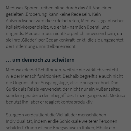
Medusas Sporen treiben blind durch das All. Von einer
gezielten ‚Eroberung‘ kann keine Rede sein. Kein
Außerirdischer wird die Erde betreten, Medusas gigantischer
Kollektivkörper bleibt, wo er ist - nämlich überall und
nirgends. Medusa muss nicht körperlich anwesend sein, da
sie ihre ‚Glieder‘ per Gedankenkraft lenkt, die sie ungeachtet
der Entfernung unmittelbar erreicht.
... um dennoch zu scheitern
Medusa erleidet Schiffbruch, weil sie nie wirklich versteht,
wie der Mensch funktioniert. Deshalb begreift sie auch nicht
die Ungunst ihrer Ausgangslage, als sie ausgerechnet Dan
Gurlick als Relais verwendet, der nicht nur ein Außenseiter,
sondern geradezu der Inbegriff des Einzelgängers ist. Medusa
benutzt ihn, aber er reagiert kontraproduktiv.
Sturgeon verdeutlicht die Vielfalt der menschlichen
Individualität, indem er die Schicksale weiterer Personen
schildert: Guido ist eine Kriegswaise in Italien, Mbala ein