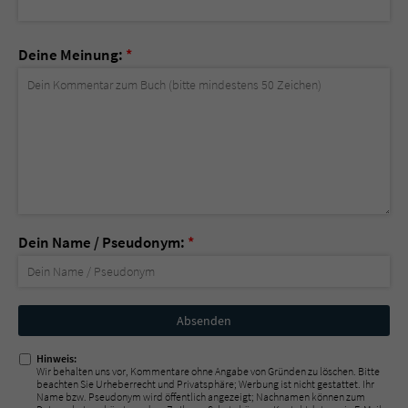
Deine Meinung:
*
Dein Name / Pseudonym:
*
Nicht
ausfüllen!
Hinweis:
Wir behalten uns vor, Kommentare ohne Angabe von Gründen zu löschen. Bitte
beachten Sie Urheberrecht und Privatsphäre; Werbung ist nicht gestattet. Ihr
Name bzw. Pseudonym wird öffentlich angezeigt; Nachnamen können zum