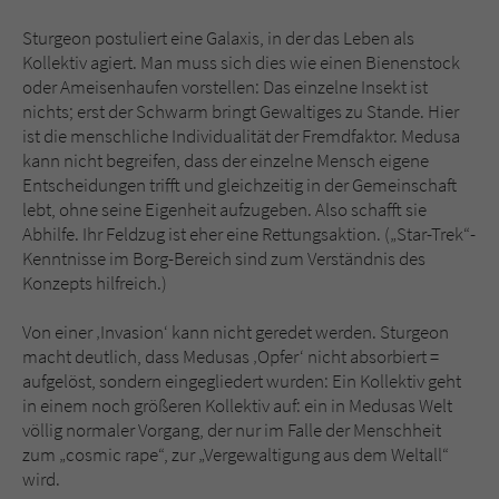
Sturgeon postuliert eine Galaxis, in der das Leben als
Kollektiv agiert. Man muss sich dies wie einen Bienenstock
oder Ameisenhaufen vorstellen: Das einzelne Insekt ist
nichts; erst der Schwarm bringt Gewaltiges zu Stande. Hier
ist die menschliche Individualität der Fremdfaktor. Medusa
kann nicht begreifen, dass der einzelne Mensch eigene
Entscheidungen trifft und gleichzeitig in der Gemeinschaft
lebt, ohne seine Eigenheit aufzugeben. Also schafft sie
Abhilfe. Ihr Feldzug ist eher eine Rettungsaktion. („Star-Trek“-
Kenntnisse im Borg-Bereich sind zum Verständnis des
Konzepts hilfreich.)
Von einer ‚Invasion‘ kann nicht geredet werden. Sturgeon
macht deutlich, dass Medusas ‚Opfer‘ nicht absorbiert =
aufgelöst, sondern eingegliedert wurden: Ein Kollektiv geht
in einem noch größeren Kollektiv auf: ein in Medusas Welt
völlig normaler Vorgang, der nur im Falle der Menschheit
zum „cosmic rape“, zur „Vergewaltigung aus dem Weltall“
wird.