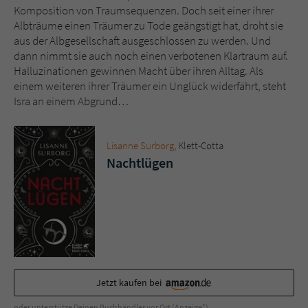
Sicherheitscode des Kontaktformulars zu
Komposition von Traumsequenzen. Doch seit einer ihrer
überprüfen.
Albträume einen Träumer zu Tode geängstigt hat, droht sie
aus der Albgesellschaft ausgeschlossen zu werden. Und
dann nimmt sie auch noch einen verbotenen Klartraum auf.
Halluzinationen gewinnen Macht über ihren Alltag. Als
einem weiteren ihrer Träumer ein Unglück widerfährt, steht
Isra an einem Abgrund…
Lisanne Surborg
, Klett-Cotta
Nachtlügen
Jetzt kaufen bei
oder unterstütze Deinen Buchhändler vor Ort (Anzeige*)