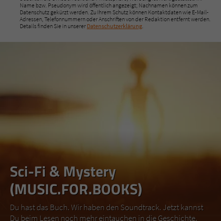
Name bzw. Pseudonym wird öffentlich angezeigt; Nachnamen können zum
Datenschutz gekürzt werden. Zu Ihrem Schutz können Kontaktdaten wie E-Mail-
Adressen, Telefonnummern oder Anschriften von der Redaktion entfernt werden.
Details finden Sie in unserer
Datenschutzerklärung
.
Sci-Fi & Mystery
(MUSIC.FOR.BOOKS)
Du hast das Buch. Wir haben den Soundtrack. Jetzt kannst
Du beim Lesen noch mehr eintauchen in die Geschichte.