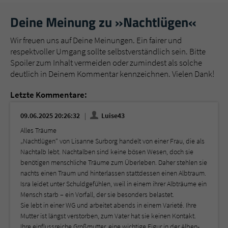
Deine Meinung zu »Nachtlügen«
Wir freuen uns auf Deine Meinungen. Ein fairer und
respektvoller Umgang sollte selbstverständlich sein. Bitte
Spoiler zum Inhalt vermeiden oder zumindest als solche
deutlich in Deinem Kommentar kennzeichnen. Vielen Dank!
Letzte Kommentare:
09.06.2025 20:26:32
Luise43
Alles Träume
„Nachtlügen“ von Lisanne Surborg handelt von einer Frau, die als
Nachtalb lebt. Nachtalben sind keine bösen Wesen, doch sie
benötigen menschliche Träume zum Überleben. Daher stehlen sie
nachts einen Traum und hinterlassen stattdessen einen Albtraum.
Isra leidet unter Schuldgefühlen, weil in einem ihrer Albträume ein
Mensch starb – ein Vorfall, der sie besonders belastet.
Sie lebt in einer WG und arbeitet abends in einem Varieté. Ihre
Mutter ist längst verstorben, zum Vater hat sie keinen Kontakt.
Ihre einflussreiche Großmutter, eine wichtige Figur in der Alben-