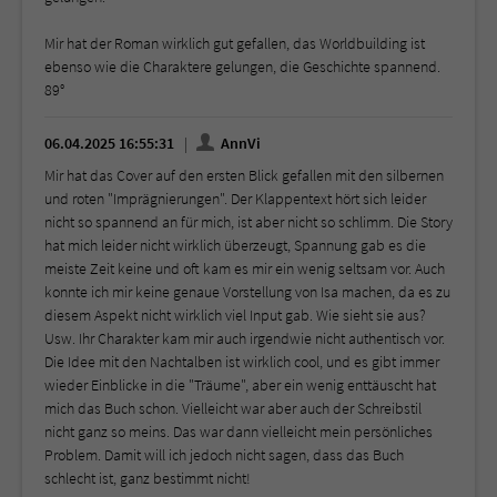
Mir hat der Roman wirklich gut gefallen, das Worldbuilding ist
ebenso wie die Charaktere gelungen, die Geschichte spannend.
89°
06.04.2025 16:55:31
AnnVi
Mir hat das Cover auf den ersten Blick gefallen mit den silbernen
und roten "Imprägnierungen". Der Klappentext hört sich leider
nicht so spannend an für mich, ist aber nicht so schlimm. Die Story
hat mich leider nicht wirklich überzeugt, Spannung gab es die
meiste Zeit keine und oft kam es mir ein wenig seltsam vor. Auch
konnte ich mir keine genaue Vorstellung von Isa machen, da es zu
diesem Aspekt nicht wirklich viel Input gab. Wie sieht sie aus?
Usw. Ihr Charakter kam mir auch irgendwie nicht authentisch vor.
Die Idee mit den Nachtalben ist wirklich cool, und es gibt immer
wieder Einblicke in die "Träume", aber ein wenig enttäuscht hat
mich das Buch schon. Vielleicht war aber auch der Schreibstil
nicht ganz so meins. Das war dann vielleicht mein persönliches
Problem. Damit will ich jedoch nicht sagen, dass das Buch
schlecht ist, ganz bestimmt nicht!