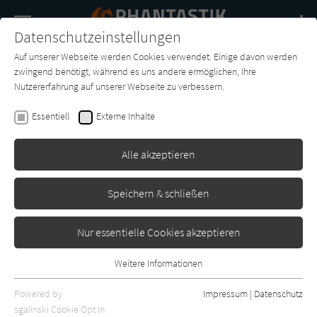
Navigation
Datenschutzeinstellungen
Couch
wechse
Auf unserer Webseite werden Cookies verwendet. Einige davon werden
Buch-
Forum
Charts
News
SUCHE
zwingend benötigt, während es uns andere ermöglichen, Ihre
Entdecker
Nutzererfahrung auf unserer Webseite zu verbessern.
Lisanne Surborg
Essentiell
Externe Inhalte
Nachtlügen
Alle akzeptieren
Klett-Cotta
Erschienen: März 2025
5
Speichern & schließen
Nur essentielle Cookies akzeptieren
Weitere Informationen
Essentiell
Essentielle Cookies werden für grundlegende Funktionen der
Powered by
Impressum
|
Datenschutz
Webseite benötigt. Dadurch ist gewährleistet, dass die Webseite
sgalinski Cookie Opt In