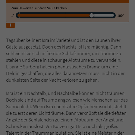
Zum Bewerten, einfach Säule klicken.
Name
tx_pwcomments_ahash
1°
100°
Anbieter
Literatur-Couch Medien GmbH & Co. KG
Tagsüber kellnert Isra im Varieté und ist den Launen ihrer
Laufzeit
1 Jahr
Gäste ausgesetzt. Doch des Nachts ist Isra mächtig. Dann
schleicht sie sich in fremde Schlafzimmer, um Träume zu
Zweck
Cookie für Kommentare einzelner Buchtitel
stehlen und diese in schaurige Albträume zu verwandeln.
Lisanne Surborg hat ein phantastisches Drama um eine
Heldin geschaffen, die alles daransetzen muss, nicht in der
Name
fe_typo_user
dunkelsten Seite der Nacht verloren zu gehen.
Anbieter
Literatur-Couch Medien GmbH & Co. KG
Isra ist ein Nachtalb, und Nachtalbe können nicht träumen.
Doch sie sind auf Träume angewiesen wie Menschen auf das
Laufzeit
Session
Sonnenlicht. Wenn Isra nachts ihre Opfer heimsucht, stiehlt
sie zuerst deren Lichtträume. Dann verknüpft sie die tiefsten
Dieses Cookie gewährleistet die
Ängste der Schlafenden zu einem Albtraum, der Angst und
Kommunikation der Webseite mit dem
Schrecken auslöst. Vor Kurzem galt Isra noch als großes
Zweck
Benutzer. Es wird benötigt um z. B. den
Talent in der Traummanipulation. Sie ist eine Meisterin der