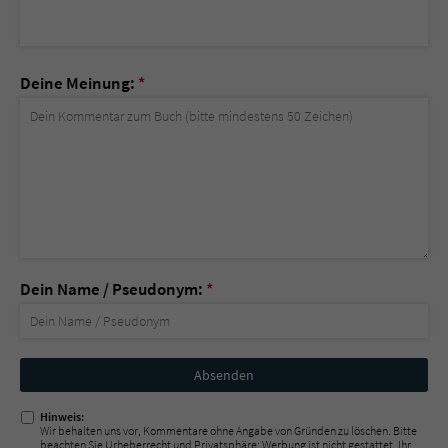
Deine Meinung:
*
Dein Name / Pseudonym:
*
Nicht
ausfüllen!
Hinweis:
Wir behalten uns vor, Kommentare ohne Angabe von Gründen zu löschen. Bitte
beachten Sie Urheberrecht und Privatsphäre; Werbung ist nicht gestattet. Ihr