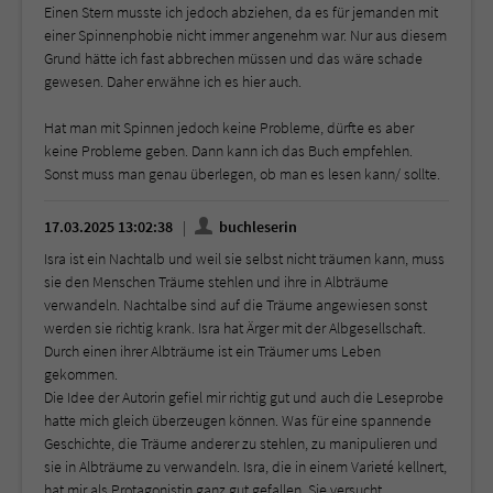
Einen Stern musste ich jedoch abziehen, da es für jemanden mit
einer Spinnenphobie nicht immer angenehm war. Nur aus diesem
Grund hätte ich fast abbrechen müssen und das wäre schade
gewesen. Daher erwähne ich es hier auch.
Hat man mit Spinnen jedoch keine Probleme, dürfte es aber
keine Probleme geben. Dann kann ich das Buch empfehlen.
Sonst muss man genau überlegen, ob man es lesen kann/ sollte.
17.03.2025 13:02:38
buchleserin
Isra ist ein Nachtalb und weil sie selbst nicht träumen kann, muss
sie den Menschen Träume stehlen und ihre in Albträume
verwandeln. Nachtalbe sind auf die Träume angewiesen sonst
werden sie richtig krank. Isra hat Ärger mit der Albgesellschaft.
Durch einen ihrer Albträume ist ein Träumer ums Leben
gekommen.
Die Idee der Autorin gefiel mir richtig gut und auch die Leseprobe
hatte mich gleich überzeugen können. Was für eine spannende
Geschichte, die Träume anderer zu stehlen, zu manipulieren und
sie in Albträume zu verwandeln. Isra, die in einem Varieté kellnert,
hat mir als Protagonistin ganz gut gefallen. Sie versucht