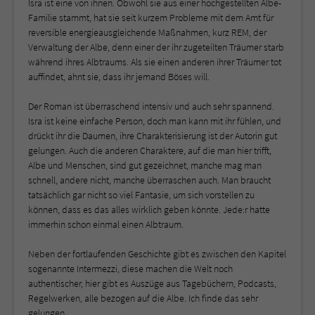
Isra ist eine von ihnen. Obwohl sie aus einer hochgestellten Albe-
Familie stammt, hat sie seit kurzem Probleme mit dem Amt für
reversible energieausgleichende Maßnahmen, kurz REM, der
Verwaltung der Albe, denn einer der ihr zugeteilten Träumer starb
während ihres Albtraums. Als sie einen anderen ihrer Träumer tot
auffindet, ahnt sie, dass ihr jemand Böses will.
Der Roman ist überraschend intensiv und auch sehr spannend.
Isra ist keine einfache Person, doch man kann mit ihr fühlen, und
drückt ihr die Daumen, ihre Charakterisierung ist der Autorin gut
gelungen. Auch die anderen Charaktere, auf die man hier trifft,
Albe und Menschen, sind gut gezeichnet, manche mag man
schnell, andere nicht, manche überraschen auch. Man braucht
tatsächlich gar nicht so viel Fantasie, um sich vorstellen zu
können, dass es das alles wirklich geben könnte. Jede:r hatte
immerhin schon einmal einen Albtraum.
Neben der fortlaufenden Geschichte gibt es zwischen den Kapitel
sogenannte Intermezzi, diese machen die Welt noch
authentischer, hier gibt es Auszüge aus Tagebüchern, Podcasts,
Regelwerken, alle bezogen auf die Albe. Ich finde das sehr
gelungen.