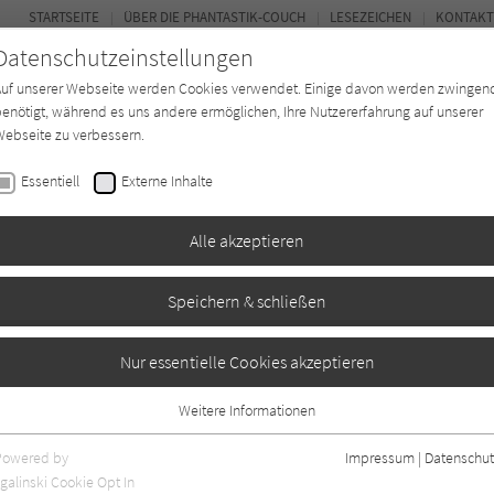
STARTSEITE
ÜBER DIE PHANTASTIK-COUCH
LESEZEICHEN
KONTAKT
Datenschutzeinstellungen
Auf unserer Webseite werden Cookies verwendet. Einige davon werden zwingen
enötigt, während es uns andere ermöglichen, Ihre Nutzererfahrung auf unserer
ebseite zu verbessern.
BUCH-ENTDECKER
FORUM
Essentiell
Externe Inhalte
ystery
Buchtyp
Autor*in
Magazin
Alle akzeptieren
Speichern & schließen
orenen Seelen und
Nur essentielle Cookies akzeptieren
n
Weitere Informationen
Essentiell
Essentielle Cookies werden für grundlegende Funktionen der Webseite
Powered by
Impressum
|
Datenschut
benötigt. Dadurch ist gewährleistet, dass die Webseite einwandfrei
galinski Cookie Opt In