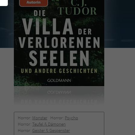
Horror:
Monster
Horror:
Psycho
Horror:
Teufel & Dämonen
Horror:
Geister & Gespenster