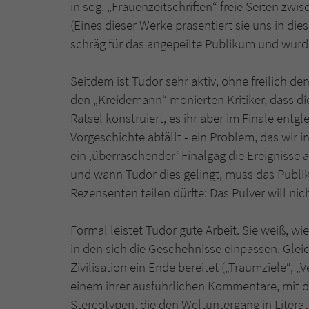
in sog. „Frauenzeitschriften“ freie Seiten zw
(Eines dieser Werke präsentiert sie uns in d
schräg für das angepeilte Publikum und wurd
Seitdem ist Tudor sehr aktiv, ohne freilich de
den „Kreidemann“ monierten Kritiker, dass d
Rätsel konstruiert, es ihr aber im Finale entg
Vorgeschichte abfällt - ein Problem, das wir 
ein ‚überraschender‘ Finalgag die Ereignisse
und wann Tudor dies gelingt, muss das Publi
Rezensenten teilen dürfte: Das Pulver will nic
Formal leistet Tudor gute Arbeit. Sie weiß, wi
in den sich die Geschehnisse einpassen. Glei
Zivilisation ein Ende bereitet („Traumziele“, „V
einem ihrer ausführlichen Kommentare, mit de
Stereotypen, die den Weltuntergang in Literat