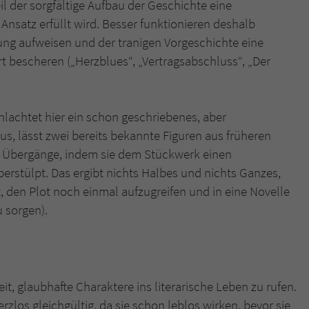
eil der sorgfältige Aufbau der Geschichte eine
Ansatz erfüllt wird. Besser funktionieren deshalb
ung aufweisen und der tranigen Vorgeschichte eine
bescheren („Herzblues“, „Vertragsabschluss“, „Der
schlachtet hier ein schon geschriebenes, aber
us, lässt zwei bereits bekannte Figuren aus früheren
e Übergänge, indem sie dem Stückwerk einen
erstülpt. Das ergibt nichts Halbes und nichts Ganzes,
t, den Plot noch einmal aufzugreifen und in eine Novelle
 sorgen).
t, glaubhafte Charaktere ins literarische Leben zu rufen.
erzlos gleichgültig, da sie schon leblos wirken, bevor sie