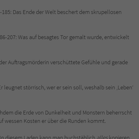
überprüfen.
50-185: Das Ende der Welt beschert dem skrupellosen
 186-207: Was auf besagtes Tor gemalt wurde, entwickelt
n der Auftragsmörderin verschüttete Gefühle und gerade
Er leugnet störrisch, wer er sein soll, weshalb sein ‚Leben‘
chdem die Erde von Dunkelheit und Monstern beherrscht
auf wessen Kosten er über die Runden kommt.
: In diesem Laden kann man buchstäblich
alles
kopieren,