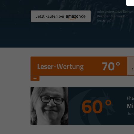
oder unterstütze Deinen
Jetzt kaufen bei
Buchhändler vor Ort
(Anzeige*)
70°
Leser
-Wertung
1
60°
Pha
Mi
Jun