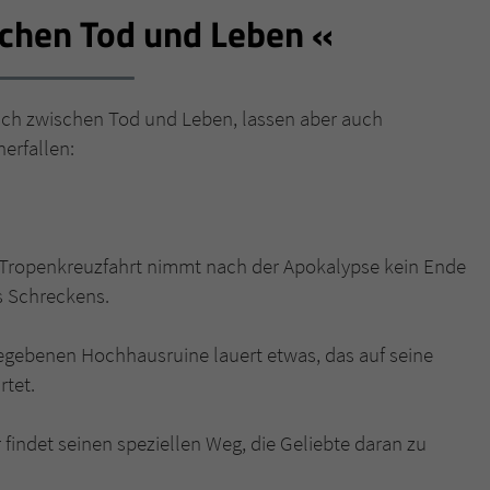
schen Tod und Leben
Name
tx_pwcomments_ahash
Anbieter
Literatur-Couch Medien GmbH & Co. KG
ich zwischen Tod und Leben, lassen aber auch
herfallen:
Laufzeit
1 Jahr
Zweck
Cookie für Kommentare einzelner Buchtitel
ne Tropenkreuzfahrt nimmt nach der Apokalypse kein Ende
Name
fe_typo_user
s Schreckens.
Anbieter
Literatur-Couch Medien GmbH & Co. KG
fgegebenen Hochhausruine lauert etwas, das auf seine
Laufzeit
Session
tet.
Dieses Cookie gewährleistet die Kommunikation der
Er findet seinen speziellen Weg, die Geliebte daran zu
Webseite mit dem Benutzer. Es wird benötigt um z. B.
Zweck
den Sicherheitscode des Kontaktformulars zu