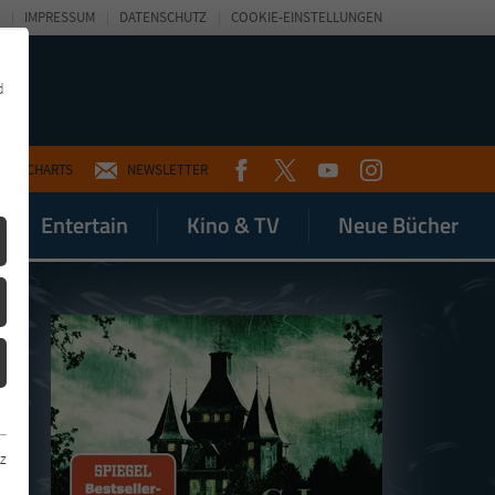
IMPRESSUM
DATENSCHUTZ
COOKIE-EINSTELLUNGEN
d
FACEBOOK
TWITTER
YOUTUBE
INSTAGRAM
CHARTS
NEWSLETTER
Entertain
Kino & TV
Neue Bücher
z