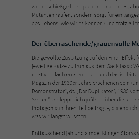
weder schießgeile Prepper noch anderes, ab
Mutanten raufen, sondern sorgt für ein lange
des Lebens, wie wir es kennen (und trotz alle
Der überraschende/grauenvolle M
Die gewollte Zuspitzung auf den Final-Effekt 
jeweilige Katze zu früh aus dem Sack lässt: 
relativ einfach erraten oder - und das ist bit
Magazin der 1930er Jahre erschienen sein (und
Demonstrator“, dt. „Der Duplikator“, 1935 verf
Seelen“ schleppt sich quälend über die Rund
Protagonistin ihren Teil beiträgt -, bis endli
was wir längst wussten.
Enttäuschend jäh und simpel klingen Storys wi