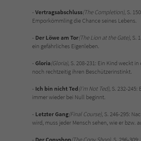
-
Vertragsabschluss
(The Completion)
, S. 1
Emporkömmling die Chance seines Lebens.
-
Der Löwe am Tor
(The Lion at the Gate)
, S.
ein gefährliches Eigenleben.
-
Gloria
(Gloria)
, S. 208-231: Ein Kind weckt i
noch rechtzeitig ihren Beschützerinstinkt.
-
Ich bin nicht Ted
(I'm Not Ted)
, S. 232-245: 
immer wieder bei Null beginnt.
-
Letzter Gang
(Final Course),
S. 246-295: Na
wird, muss jeder Mensch sehen, wie er bzw. 
-
Der Copyshop
(The Copy Shop)
, S. 296-309