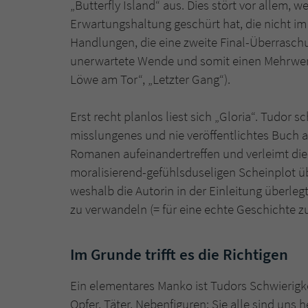
„Butterfly Island“ aus. Dies stört vor allem, w
Erwartungshaltung geschürt hat, die nicht im 
Handlungen, die eine zweite Final-Überrasch
unerwartete Wende und somit einen Mehrwert 
Löwe am Tor“, „Letzter Gang“).
Erst recht planlos liest sich „Gloria“. Tudor 
misslungenes und nie veröffentlichtes Buch a
Romanen aufeinandertreffen und verleimt di
moralisierend-gefühlsduseligen Scheinplot üb
weshalb die Autorin in der Einleitung überleg
zu verwandeln (= für eine echte Geschichte zu
Im Grunde trifft es die Richtigen
Ein elementares Manko ist Tudors Schwierigkei
Opfer, Täter, Nebenfiguren: Sie alle sind uns h