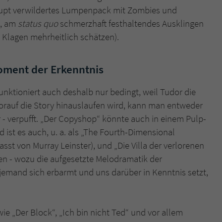
rupt verwildertes Lumpenpack mit Zombies und
s, am
status quo
schmerzhaft festhaltendes Ausklingen
r Klagen mehrheitlich schätzen).
oment der Erkenntnis
funktioniert auch deshalb nur bedingt, weil Tudor die
Worauf die Story hinauslaufen wird, kann man entweder
ter - verpufft. „Der Copyshop“ könnte auch in einem Pulp-
 ist es auch, u. a. als „The Fourth-Dimensional
asst von Murray Leinster), und „Die Villa der verlorenen
en - wozu die aufgesetzte Melodramatik der
ch jemand sich erbarmt und uns darüber in Kenntnis setzt,
e „Der Block“, „Ich bin nicht Ted“ und vor allem