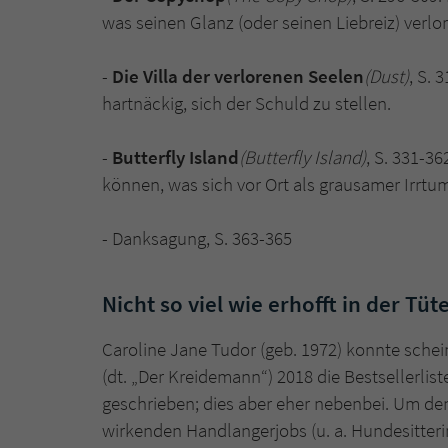
was seinen Glanz (oder seinen Liebreiz) verlor
-
Die Villa der verlorenen Seelen
(Dust)
, S. 
hartnäckig, sich der Schuld zu stellen.
-
Butterfly Island
(Butterfly Island)
, S. 331-3
können, was sich vor Ort als grausamer Irrtum
- Danksagung, S. 363-365
Nicht so viel wie erhofft in der Tüt
Caroline Jane Tudor (geb. 1972) konnte sche
(dt. „Der Kreidemann“) 2018 die Bestsellerlis
geschrieben; dies aber eher nebenbei. Um den
wirkenden Handlangerjobs (u. a. Hundesitterin