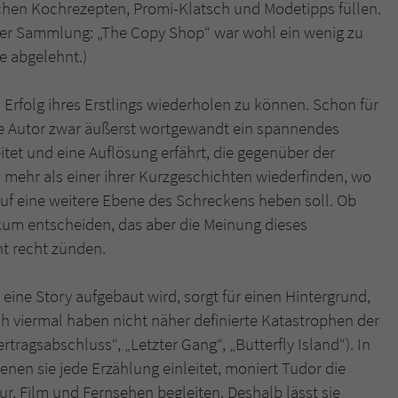
ischen Kochrezepten, Promi-Klatsch und Modetipps füllen.
ieser Sammlung: „The Copy Shop“ war wohl ein wenig zu
e abgelehnt.)
n Erfolg ihres Erstlings wiederholen zu können. Schon für
ie Autor zwar äußerst wortgewandt ein spannendes
leitet und eine Auflösung erfährt, die gegenüber der
in mehr als einer ihrer Kurzgeschichten wiederfinden, wo
 auf eine weitere Ebene des Schreckens heben soll. Ob
kum entscheiden, das aber die Meinung dieses
ht recht zünden.
e eine Story aufgebaut wird, sorgt für einen Hintergrund,
ch viermal haben nicht näher definierte Katastrophen der
ertragsabschluss“, „Letzter Gang“, „Butterfly Island“). In
nen sie jede Erzählung einleitet, moniert Tudor die
ur, Film und Fernsehen begleiten. Deshalb lässt sie