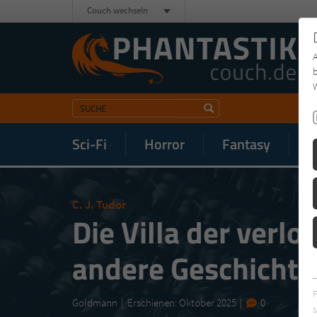
Couch wechseln
b
W
Sci-Fi
Horror
Fantasy
M
C. J. Tudor
Die Villa der verl
andere Geschichte
Goldmann
Erschienen: Oktober 2025
0
s