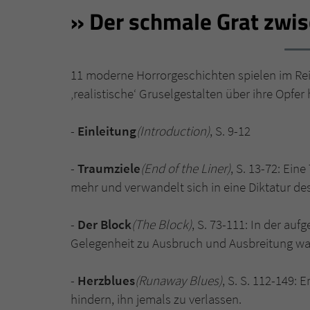
Der schmale Grat zwi
11 moderne Horrorgeschichten spielen im Re
‚realistische‘ Gruselgestalten über ihre Opfer 
-
Einleitung
(Introduction)
, S. 9-12
-
Traumziele
(End of the Liner)
, S. 13-72: Ei
mehr und verwandelt sich in eine Diktatur de
-
Der Block
(The Block)
, S. 73-111: In der au
Gelegenheit zu Ausbruch und Ausbreitung war
-
Herzblues
(Runaway Blues)
, S. S. 112-149: 
hindern, ihn jemals zu verlassen.