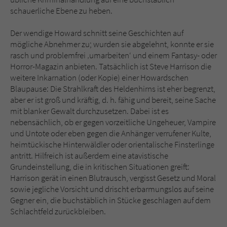
schauerliche Ebene zu heben.
Der wendige Howard schnitt seine Geschichten auf
mögliche Abnehmer zu; wurden sie abgelehnt, konnte er sie
rasch und problemfrei ‚umarbeiten‘ und einem Fantasy- oder
Horror-Magazin anbieten. Tatsächlich ist Steve Harrison die
weitere Inkarnation (oder Kopie) einer Howardschen
Blaupause: Die Strahlkraft des Heldenhirns ist eher begrenzt,
aber er ist groß und kräftig, d. h. fähig und bereit, seine Sache
mit blanker Gewalt durchzusetzen. Dabei ist es
nebensächlich, ob er gegen vorzeitliche Ungeheuer, Vampire
und Untote oder eben gegen die Anhänger verrufener Kulte,
heimtückische Hinterwäldler oder orientalische Finsterlinge
antritt. Hilfreich ist außerdem eine atavistische
Grundeinstellung, die in kritischen Situationen greift:
Harrison gerät in einen Blutrausch, vergisst Gesetz und Moral
sowie jegliche Vorsicht und drischt erbarmungslos auf seine
Gegner ein, die buchstäblich in Stücke geschlagen auf dem
Schlachtfeld zurückbleiben.