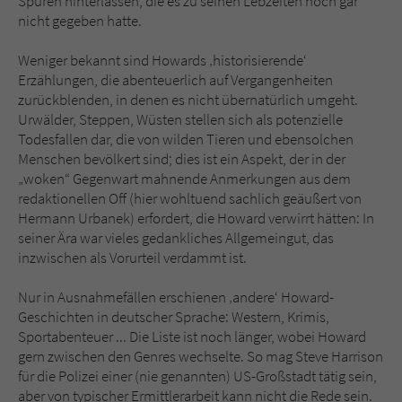
Spuren hinterlassen, die es zu seinen Lebzeiten noch gar
nicht gegeben hatte.
Weniger bekannt sind Howards ‚historisierende‘
Erzählungen, die abenteuerlich auf Vergangenheiten
zurückblenden, in denen es nicht übernatürlich umgeht.
Urwälder, Steppen, Wüsten stellen sich als potenzielle
Todesfallen dar, die von wilden Tieren und ebensolchen
Menschen bevölkert sind; dies ist ein Aspekt, der in der
„woken“ Gegenwart mahnende Anmerkungen aus dem
redaktionellen Off (hier wohltuend sachlich geäußert von
Hermann Urbanek) erfordert, die Howard verwirrt hätten: In
seiner Ära war vieles gedankliches Allgemeingut, das
inzwischen als Vorurteil verdammt ist.
Nur in Ausnahmefällen erschienen ‚andere‘ Howard-
Geschichten in deutscher Sprache: Western, Krimis,
Sportabenteuer ... Die Liste ist noch länger, wobei Howard
gern zwischen den Genres wechselte. So mag Steve Harrison
für die Polizei einer (nie genannten) US-Großstadt tätig sein,
aber von typischer Ermittlerarbeit kann nicht die Rede sein.