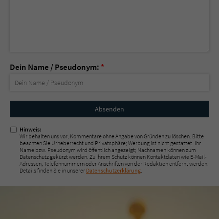
Dein Name / Pseudonym:
*
Nicht
ausfüllen!
Hinweis:
Wir behalten uns vor, Kommentare ohne Angabe von Gründen zu löschen. Bitte
beachten Sie Urheberrecht und Privatsphäre; Werbung ist nicht gestattet. Ihr
Name bzw. Pseudonym wird öffentlich angezeigt; Nachnamen können zum
Datenschutz gekürzt werden. Zu Ihrem Schutz können Kontaktdaten wie E-Mail-
Adressen, Telefonnummern oder Anschriften von der Redaktion entfernt werden.
Details finden Sie in unserer
Datenschutzerklärung
.