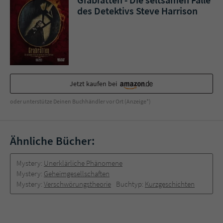
des Detektivs Steve Harrison
Jetzt kaufen bei
oder unterstütze Deinen Buchhändler vor Ort (Anzeige*)
Ähnliche Bücher:
Mystery:
Unerklärliche Phänomene
Mystery:
Geheimgesellschaften
Mystery:
Verschwörungstheorie
Buchtyp:
Kurzgeschichten