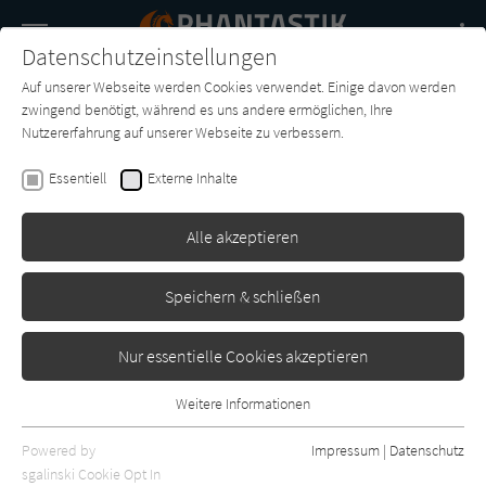
Navigation
Datenschutzeinstellungen
Couch
wechse
Auf unserer Webseite werden Cookies verwendet. Einige davon werden
Buch-
Forum
Charts
News
SUCHE
zwingend benötigt, während es uns andere ermöglichen, Ihre
Entdecker
Nutzererfahrung auf unserer Webseite zu verbessern.
Robert E. Howard
Essentiell
Externe Inhalte
Grabratten - Die seltsamen
Fälle des Detektivs Steve
Alle akzeptieren
Harrison
Speichern & schließen
Blitz
Erschienen: April 2024
0
Nur essentielle Cookies akzeptieren
Weitere Informationen
Essentiell
Essentielle Cookies werden für grundlegende Funktionen der
Powered by
Impressum
|
Datenschutz
Webseite benötigt. Dadurch ist gewährleistet, dass die Webseite
sgalinski Cookie Opt In