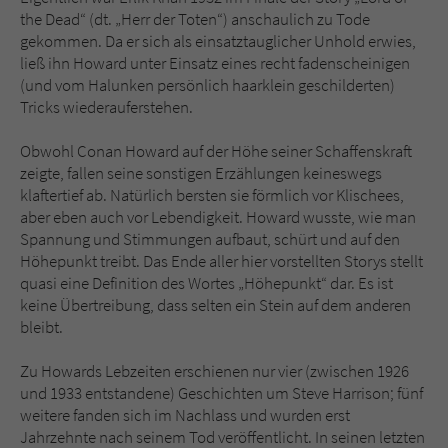
the Dead“ (dt. „Herr der Toten“) anschaulich zu Tode
gekommen. Da er sich als einsatztauglicher Unhold erwies,
ließ ihn Howard unter Einsatz eines recht fadenscheinigen
(und vom Halunken persönlich haarklein geschilderten)
Tricks wiederauferstehen.
Obwohl Conan Howard auf der Höhe seiner Schaffenskraft
zeigte, fallen seine sonstigen Erzählungen keineswegs
klaftertief ab. Natürlich bersten sie förmlich vor Klischees,
aber eben auch vor Lebendigkeit. Howard wusste, wie man
Spannung und Stimmungen aufbaut, schürt und auf den
Höhepunkt treibt. Das Ende aller hier vorstellten Storys stellt
quasi eine Definition des Wortes „Höhepunkt“ dar. Es ist
keine Übertreibung, dass selten ein Stein auf dem anderen
bleibt.
Zu Howards Lebzeiten erschienen nur vier (zwischen 1926
und 1933 entstandene) Geschichten um Steve Harrison; fünf
weitere fanden sich im Nachlass und wurden erst
Jahrzehnte nach seinem Tod veröffentlicht. In seinen letzten