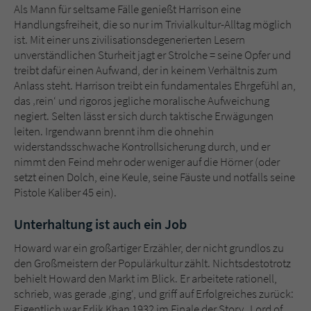
Als Mann für seltsame Fälle genießt Harrison eine
Handlungsfreiheit, die so nur im Trivialkultur-Alltag möglich
ist. Mit einer uns zivilisationsdegenerierten Lesern
unverständlichen Sturheit jagt er Strolche = seine Opfer und
treibt dafür einen Aufwand, der in keinem Verhältnis zum
Anlass steht. Harrison treibt ein fundamentales Ehrgefühl an,
das ‚rein‘ und rigoros jegliche moralische Aufweichung
negiert. Selten lässt er sich durch taktische Erwägungen
leiten. Irgendwann brennt ihm die ohnehin
widerstandsschwache Kontrollsicherung durch, und er
nimmt den Feind mehr oder weniger auf die Hörner (oder
setzt einen Dolch, eine Keule, seine Fäuste und notfalls seine
Pistole Kaliber 45 ein).
Unterhaltung ist auch ein Job
Howard war ein großartiger Erzähler, der nicht grundlos zu
den Großmeistern der Populärkultur zählt. Nichtsdestotrotz
behielt Howard den Markt im Blick. Er arbeitete rationell,
schrieb, was gerade ‚ging‘, und griff auf Erfolgreiches zurück:
Eigentlich war Erlik Khan 1932 im Finale der Story „Lord of