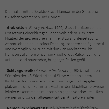
Sicherheitscode des Kontaktformulars zu
überprüfen.
Dreimal ermittelt Detektiv Steve Harrison in der Grauzone
zwischen Verbrechen und Horror:
-
Grabratten
(
Graveyard Rats
, 1926): Steve Harrison soll die
Fortsetzung einer blutigen Fehde verhindern. Das letzte
Mitglied der gegnerischen Familie ist zwar untergetaucht,
verharrt aber nicht in seiner Deckung, sondern schlägt erneut
und womöglich im Bund mit dunklen Mächten zu, bis
Harrison auf einem einsamen Friedhof das Rätsel löst - und
unter die dort hausenden, hungrigen Ratten gerät.
-
Schlangenvolk
(
People of the Serpent
, 1934): Tief in den
Sümpfen der US-Südstaaten ist Steve Harrison einem
flüchtigen Raubmörder auf der Spur. Jäger und Gejagter
platzen als unwillkommene Gäste in den Machtkampf zweier
lokaler Hexenmeister, müssen sich gegen Voodoo-Praktiken
wehren und vor den allgegenwärtigen Alligatoren hüten.
-
Namen im Schwarzen Buch
(
Names in the Black Book
,