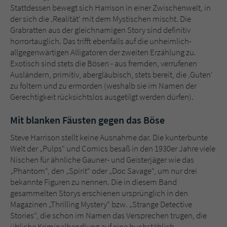
Stattdessen bewegt sich Harrison in einer Zwischenwelt, in
der sich die ‚Realität‘ mit dem Mystischen mischt. Die
Grabratten aus der gleichnamigen Story sind definitiv
horrortauglich. Das trifft ebenfalls auf die unheimlich-
allgegenwärtigen Alligatoren der zweiten Erzählung zu.
Exotisch sind stets die Bösen - aus fremden, verrufenen
Ausländern, primitiv, abergläubisch, stets bereit, die ‚Guten‘
zu foltern und zu ermorden (weshalb sie im Namen der
Gerechtigkeit rücksichtslos ausgetilgt werden dürfen).
Mit blanken Fäusten gegen das Böse
Steve Harrison stellt keine Ausnahme dar. Die kunterbunte
Welt der „Pulps“ und Comics besaß in den 1930er Jahre viele
Nischen für ähnliche Gauner- und Geisterjäger wie das
„Phantom“, den „Spirit“ oder „Doc Savage“, um nur drei
bekannte Figuren zu nennen. Die in diesem Band
gesammelten Storys erschienen ursprünglich in den
Magazinen „Thrilling Mystery“ bzw. „Strange Detective
Stories“, die schon im Namen das Versprechen trugen, die
übliche Kriminalhandlung auf eine buchstäblich