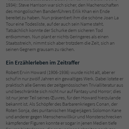
1934): Steve Harrison war sich sicher, den Machenschaften
des mongolischen Bandenführers Erlik Khan ein Ende
bereitet zu haben. Nun präsentiert ihm die schöne Joan La
Tour eine Todesliste, auf der auch sein Name steht.
Tatsächlich konnte der Schurke dem sicheren Tod
entkommen. Nun plant er nichts Geringeres als einen
Staatsstreich, nimmt sich aber trotzdem die Zeit, sich an
seinen Gegnern grausam zu rächen.
Ein Erzählerleben im Zeitraffer
Robert Ervin Howard (1906-1936) wurde nicht alt, aber er
schuf in nur zwölf Jahren ein gewaltiges Werk. Dabei lotete er
praktisch alle Genres der zeitgenössischen Trivialliteratur aus
und beschränkte sich nicht nur auf Fantasy und Horror; dies
ist nur jener Teil seines Œuvres, für den Howard hierzulande
bekannt ist. Als Schöpfer des Barbarenkriegers Conan, der
Roten Sonja, des puritanischen Magierjägers Solomon Kane
und anderer gegen Menschenwillkür und Monsterschrecken
kämpfender Figuren konnte er sogar in jenen Medien tiefe