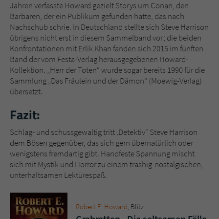
Jahren verfasste Howard gezielt Storys um Conan, den
Barbaren, der ein Publikum gefunden hatte, das nach
Nachschub schrie. In Deutschland stellte sich Steve Harrison
übrigens nicht erst in diesem Sammelband vor; die beiden
Konfrontationen mit Erlik Khan fanden sich 2015 im fünften
Band der vom Festa-Verlag herausgegebenen Howard-
Kollektion. „Herr der Toten“ wurde sogar bereits 1990 für die
Sammlung „Das Fräulein und der Dämon“ (Moewig-Verlag)
übersetzt.
Fazit:
Schlag- und schussgewaltig tritt ‚Detektiv“ Steve Harrison
dem Bösen gegenüber, das sich gern übernatürlich oder
wenigstens fremdartig gibt. Handfeste Spannung mischt
sich mit Mystik und Horror zu einem trashig-nostalgischen,
unterhaltsamen Lektürespaß.
Robert E. Howard
, Blitz
Grabratten - Die seltsamen Fälle