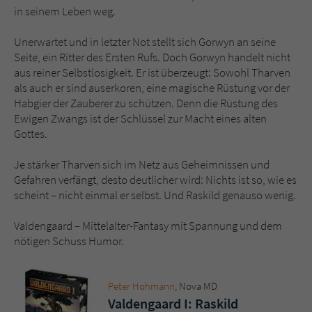
Sicherheitscode des Kontaktformulars zu
in seinem Leben weg.
überprüfen.
Unerwartet und in letzter Not stellt sich Gorwyn an seine
Seite, ein Ritter des Ersten Rufs. Doch Gorwyn handelt nicht
aus reiner Selbstlosigkeit. Er ist überzeugt: Sowohl Tharven
als auch er sind auserkoren, eine magische Rüstung vor der
Habgier der Zauberer zu schützen. Denn die Rüstung des
Ewigen Zwangs ist der Schlüssel zur Macht eines alten
Gottes.
Je stärker Tharven sich im Netz aus Geheimnissen und
Gefahren verfängt, desto deutlicher wird: Nichts ist so, wie es
scheint – nicht einmal er selbst. Und Raskild genauso wenig.
Valdengaard – Mittelalter-Fantasy mit Spannung und dem
nötigen Schuss Humor.
Peter Hohmann
, Nova MD
Valdengaard I: Raskild