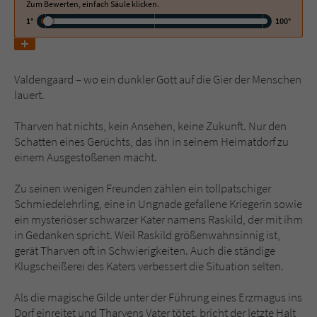
Zum Bewerten, einfach Säule klicken.
1°
100°
Name
tx_pwcomments_ahash
Anbieter
Literatur-Couch Medien GmbH & Co. KG
Valdengaard – wo ein dunkler Gott auf die Gier der Menschen
lauert.
Laufzeit
1 Jahr
Tharven hat nichts, kein Ansehen, keine Zukunft. Nur den
Zweck
Cookie für Kommentare einzelner Buchtitel
Schatten eines Gerüchts, das ihn in seinem Heimatdorf zu
einem Ausgestoßenen macht.
Name
fe_typo_user
Zu seinen wenigen Freunden zählen ein tollpatschiger
Schmiedelehrling, eine in Ungnade gefallene Kriegerin sowie
Anbieter
Literatur-Couch Medien GmbH & Co. KG
ein mysteriöser schwarzer Kater namens Raskild, der mit ihm
in Gedanken spricht. Weil Raskild größenwahnsinnig ist,
Laufzeit
Session
gerät Tharven oft in Schwierigkeiten. Auch die ständige
Klugscheißerei des Katers verbessert die Situation selten.
Dieses Cookie gewährleistet die
Kommunikation der Webseite mit dem
Als die magische Gilde unter der Führung eines Erzmagus ins
Zweck
Benutzer. Es wird benötigt um z. B. den
Dorf einreitet und Tharvens Vater tötet, bricht der letzte Halt