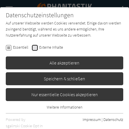
Navigation
Datenschutzeinstellungen
Couch
wechse
Auf unserer Webseite werden Cookies verwendet. Einige davon werden
Buch-
Forum
Charts
News
SUCHE
zwingend benötigt, während es uns andere ermöglichen, Ihre
Entdecker
Nutzererfahrung auf unserer Webseite zu verbessern.
Peter Hohmann
Essentiell
Externe Inhalte
Valdengaard I: Raskild
Alle akzeptieren
Nova MD
Erschienen: November 2025
0
Speichern & schließen
Nur essentielle Cookies akzeptieren
Weitere Informationen
Essentiell
Essentielle Cookies werden für grundlegende Funktionen der
Powered by
Impressum
|
Datenschutz
Webseite benötigt. Dadurch ist gewährleistet, dass die Webseite
sgalinski Cookie Opt In