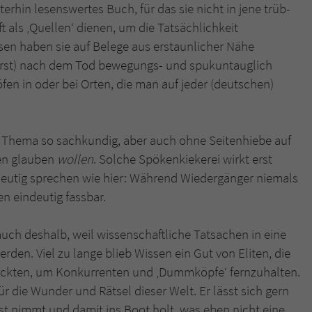
hin lesenswertes Buch, für das sie nicht in jene trüb-
t als ‚Quellen‘ dienen, um die Tatsächlichkeit
sen haben sie auf Belege aus erstaunlicher Nähe
h erst) nach dem Tod bewegungs- und spukuntauglich
öfen in oder bei Orten, die man auf jeder (deutschen)
s Thema so sachkundig, aber auch ohne Seitenhiebe auf
ben glauben
wollen
. Solche Spökenkiekerei wirkt erst
ndeutig sprechen wie hier: Während Wiedergänger niemals
 eindeutig fassbar.
uch deshalb, weil wissenschaftliche Tatsachen in eine
rden. Viel zu lange blieb Wissen ein Gut von Eliten, die
rückten, um Konkurrenten und ‚Dummköpfe‘ fernzuhalten.
ür die Wunder und Rätsel dieser Welt. Er lässt sich gern
st nimmt und damit ins Boot holt, was eben nicht eine