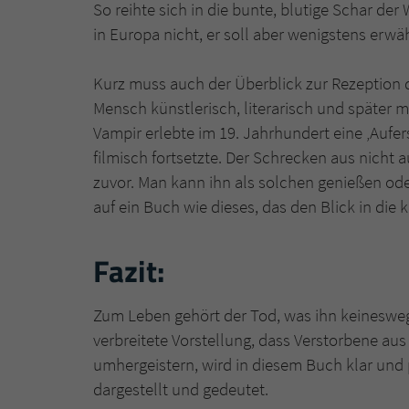
So reihte sich in die bunte, blutige Schar de
in Europa nicht, er soll aber wenigstens erw
Kurz muss auch der Überblick zur Rezeption d
Mensch künstlerisch, literarisch und später m
Vampir erlebte im 19. Jahrhundert eine ‚Aufer
filmisch fortsetzte. Der Schrecken aus nicht 
zuvor. Man kann ihn als solchen genießen ode
auf ein Buch wie dieses, das den Blick in die 
Fazit:
Zum Leben gehört der Tod, was ihn keinesweg
verbreitete Vorstellung, dass Verstorbene au
umhergeistern, wird in diesem Buch klar und 
dargestellt und gedeutet.