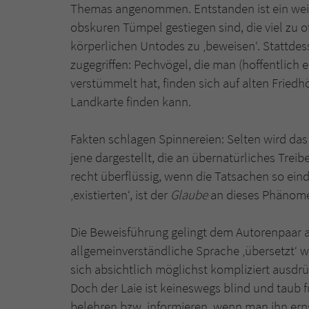
Themas angenommen. Entstanden ist ein weiter
obskuren Tümpel gestiegen sind, die viel zu of
körperlichen Untodes zu ‚beweisen‘. Stattdes
zugegriffen: Pechvögel, die man (hoffentlic
verstümmelt hat, finden sich auf alten Friedh
Landkarte finden kann.
Fakten schlagen Spinnereien: Selten wird da
jene dargestellt, die an übernatürliches Trei
recht überflüssig, wenn die Tatsachen so ei
‚existierten‘, ist der
Glaube
an dieses Phänomen
Die Beweisführung gelingt dem Autorenpaar a
allgemeinverständliche Sprache ‚übersetzt‘ we
sich absichtlich möglichst kompliziert ausd
Doch der Laie ist keineswegs blind und taub f
belehren bzw. informieren, wenn man ihn ern