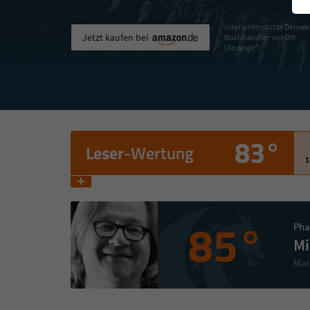
oder unterstütze Deinen
Jetzt kaufen bei
Buchhändler vor Ort
(Anzeige*)
83°
Leser
-Wertung
1
85°
Pha
Mi
Mai