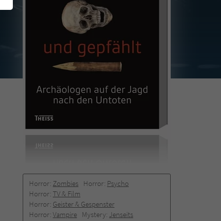
Horror:
Zombies
Horror:
Psycho
Horror:
TV & Film
Horror:
Geister & Gespenster
Horror:
Vampire
Mystery:
Jenseits