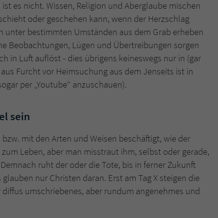
überprüfen.
h ist es nicht. Wissen, Religion und Aberglaube mischen
geschieht oder geschehen kann, wenn der Herzschlag
e sich unter bestimmten Umständen aus dem Grab erheben
che Beobachtungen, Lügen und Übertreibungen sorgen
 in Luft auflöst - dies übrigens keineswegs nur in (gar
 aus Furcht vor Heimsuchung aus dem Jenseits ist in
sogar per „Youtube“ anzuschauen).
el sein
 bzw. mit den Arten und Weisen beschäftigt, wie der
rt zum Leben, aber man misstraut ihm, selbst oder gerade,
 Demnach ruht der oder die Tote, bis in ferner Zukunft
glauben nur Christen daran. Erst am Tag X steigen die
her diffus umschriebenes, aber rundum angenehmes und