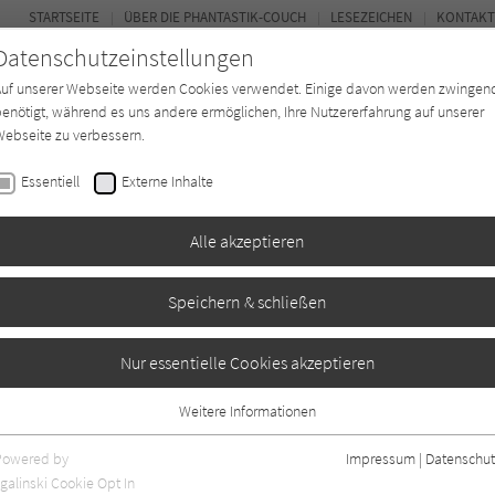
STARTSEITE
ÜBER DIE PHANTASTIK-COUCH
LESEZEICHEN
KONTAKT
Datenschutzeinstellungen
Auf unserer Webseite werden Cookies verwendet. Einige davon werden zwingen
enötigt, während es uns andere ermöglichen, Ihre Nutzererfahrung auf unserer
ebseite zu verbessern.
BUCH-ENTDECKER
FORUM
Essentiell
Externe Inhalte
ystery
Buchtyp
Autor*in
Magazin
Alle akzeptieren
Speichern & schließen
hlt: Archäologen auf
Nur essentielle Cookies akzeptieren
 Untoten
Weitere Informationen
Essentiell
Essentielle Cookies werden für grundlegende Funktionen der Webseite
Powered by
Impressum
|
Datenschut
benötigt. Dadurch ist gewährleistet, dass die Webseite einwandfrei
galinski Cookie Opt In