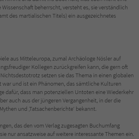
Wissenschaft beherrscht, versteht es, sie verständlich
samt des martialischen Titels) ein ausgezeichnetes
piele aus Mitteleuropa, zumal Archäologe Nösler auf
ngsfreudiger Kollegen zurückgreifen kann, die gern oft
n. Nichtsdestotrotz setzen sie das Thema in einen globalen
rt war und ist ein Phänomen, das sämtliche Kulturen
ege dafür, dass man potenziellen Untoten eine Wiederkehr
er auch aus der jüngeren Vergangenheit, in der die
e Mythen und ‚Tatsachenberichte‘ bekannt.
ingen, das den vom Verlag zugesagten Buchumfang
ie nur ansatzweise auf weitere interessante Themen ein.