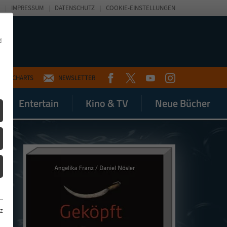
IMPRESSUM
DATENSCHUTZ
COOKIE-EINSTELLUNGEN
d
FACEBOOK
TWITTER
YOUTUBE
INSTAGRAM
CHARTS
NEWSLETTER
Entertain
Kino & TV
Neue Bücher
z