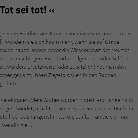
Tot sei tot!
Name
tx_pwcomments_ahash
Anbieter
Literatur-Couch Medien GmbH & Co. KG
e einen Friedhof aus (kurz bevor eine Autobahn darüber
, wundern sie sich kaum mehr, wenn sie auf Gräber
Laufzeit
1 Jahr
ossen haben, schon bevor die Wissenschaft der Neuzeit
Zweck
Cookie für Kommentare einzelner Buchtitel
nochen zerschlagen, Brustkörbe aufgerissen oder Schädel
ert wurden. Ersatzweise (oder zusätzlich) hat man den
örper gewälzt, ihnen Ziegelbrocken in den Rachen
Name
fe_typo_user
gedreht.
Anbieter
Literatur-Couch Medien GmbH & Co. KG
zu vereinbaren. Viele Gräber wurden zudem erst lange nach
Laufzeit
Session
he - geschändet, möchte man es spontan nennen. Doch da
ute höchst unangenehm waren, dürfte man sie sich nur
Dieses Cookie gewährleistet die Kommunikation der
twendig hielt.
Webseite mit dem Benutzer. Es wird benötigt um z. B.
Zweck
den Sicherheitscode des Kontaktformulars zu