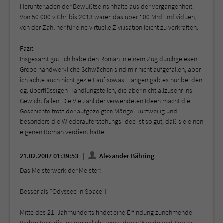
Herunterladen der Bewußtseinsinhalte aus der Vergangenheit.
Von 50.000 v.Chr. bis 2013 wären das über 100 Mrd. Individuen,
von der Zahl her für eine virtuelle Zivilisation leicht zu verkraften.
Fazit:
Insgesamt gut. Ich habe den Roman in einem Zug durchgelesen.
Grobe handwerkliche Schwächen sind mir nicht aufgefallen, aber
ich achte auch nicht gezielt auf sowas. Längen gab es nur bei den
og. überflüssigen Handlungsteilen, die aber nicht allzusehr ins
Gewicht fallen. Die Vielzahl der verwendeten Ideen macht die
Geschichte trotz der aufgezeigten Mängel kurzweilig und
besonders die Wiederauferstehungs-Idee ist so gut, daß sie einen
eigenen Roman verdient hätte.
21.02.2007 01:39:53
Alexander Bähring
Das Meisterwerk der Meister!
Besser als "Odyssee in Space"!
Mitte des 21. Jahrhunderts findet eine Erfindung zunehmende
Verbreitung die, es ermöglicht zuerst durch Wände und Später