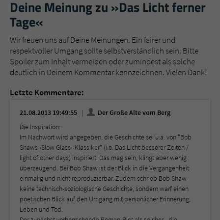
Deine Meinung zu »Das Licht ferner
Tage«
Wir freuen uns auf Deine Meinungen. Ein fairer und
respektvoller Umgang sollte selbstverständlich sein. Bitte
Spoiler zum Inhalt vermeiden oder zumindest als solche
deutlich in Deinem Kommentar kennzeichnen. Vielen Dank!
Letzte Kommentare:
21.08.2013 19:49:55
Der Große Alte vom Berg
Die Inspiration:
Im Nachwort wird angegeben, die Geschichte sei u.a. von "Bob
Shaws ›Slow Glass‹-Klassiker" (i.e. Das Licht besserer Zeiten /
light of other days) inspiriert. Das mag sein, klingt aber wenig
überzeugend. Bei Bob Shaw ist der Blick in die Vergangenheit
einmalig und nicht reproduzierbar. Zudem schrieb Bob Shaw
keine technisch-soziologische Geschichte, sondern warf einen
poetischen Blick auf den Umgang mit persönlicher Erinnerung,
Leben und Tod.
Der zunächst vorherrschende Roman-Plot als solcher - die