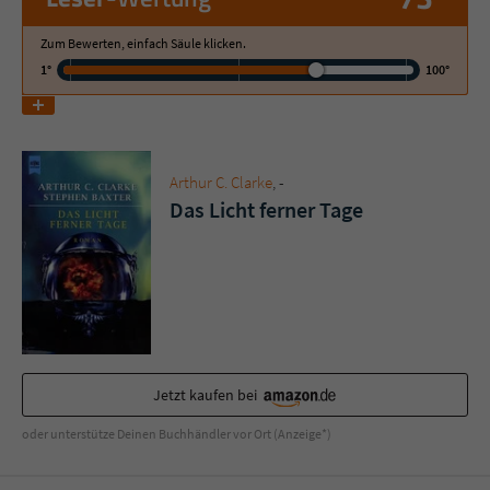
Zum Bewerten, einfach Säule klicken.
Name
tx_pwcomments_ahash
1°
100°
Anbieter
Literatur-Couch Medien GmbH & Co. KG
Laufzeit
1 Jahr
Arthur C. Clarke
, -
Zweck
Cookie für Kommentare einzelner Buchtitel
Das Licht ferner Tage
Name
fe_typo_user
Anbieter
Literatur-Couch Medien GmbH & Co. KG
Laufzeit
Session
Jetzt kaufen bei
Dieses Cookie gewährleistet die
oder unterstütze Deinen Buchhändler vor Ort (Anzeige*)
Kommunikation der Webseite mit dem
Zweck
Benutzer. Es wird benötigt um z. B. den