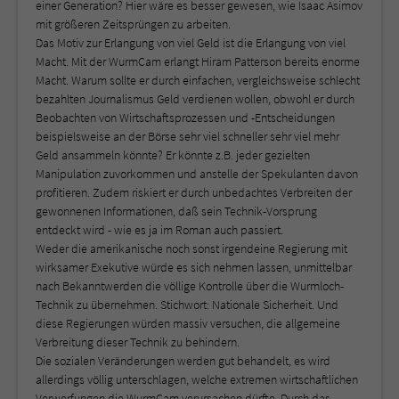
einer Generation? Hier wäre es besser gewesen, wie Isaac Asimov
mit größeren Zeitsprüngen zu arbeiten.
Das Motiv zur Erlangung von viel Geld ist die Erlangung von viel
Macht. Mit der WurmCam erlangt Hiram Patterson bereits enorme
Macht. Warum sollte er durch einfachen, vergleichsweise schlecht
bezahlten Journalismus Geld verdienen wollen, obwohl er durch
Beobachten von Wirtschaftsprozessen und -Entscheidungen
beispielsweise an der Börse sehr viel schneller sehr viel mehr
Geld ansammeln könnte? Er könnte z.B. jeder gezielten
Manipulation zuvorkommen und anstelle der Spekulanten davon
profitieren. Zudem riskiert er durch unbedachtes Verbreiten der
gewonnenen Informationen, daß sein Technik-Vorsprung
entdeckt wird - wie es ja im Roman auch passiert.
Weder die amerikanische noch sonst irgendeine Regierung mit
wirksamer Exekutive würde es sich nehmen lassen, unmittelbar
nach Bekanntwerden die völlige Kontrolle über die Wurmloch-
Technik zu übernehmen. Stichwort: Nationale Sicherheit. Und
diese Regierungen würden massiv versuchen, die allgemeine
Verbreitung dieser Technik zu behindern.
Die sozialen Veränderungen werden gut behandelt, es wird
allerdings völlig unterschlagen, welche extremen wirtschaftlichen
Verwerfungen die WurmCam verursachen dürfte. Durch das