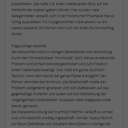
präsentieren. Das hätte z.B. einen interessanten Blick auf die
Weltsicht der Autoren geben können. Hier wurden viele
Gelegenheiten verpaßt, sich in der historischen Phantasie mal so
richtig auszutoben. Für Kurzgeschichten wäre jeweils nur ein
Aspekt passend, ein Roman kann sich hier einen Rundumschlag
leisten.
Fragwürdige Aspekte:
Der Menschheit droht in wenigen Generationen die Vernichtung
durch den Himmelskörper 'Wurmwald', doch dieses existenzielle
Problem wird einfach beiseite geschoben und zum Finale in
einem Nebensatz beseitigt. Was nützt die ganze Guckloch-
Technik, wenn demnächst der ganze Planet draufgeht? Der
Roman vermittelt den Eindruck, die Gesellschaft würde das
Problem weitgehend ignorieren und sich stattdessen auf das
gegenseitige Anstarren und später auf die Aufarbeitung der
Vergangenheit konzentrieren. Ausbauen oder Weglassen wäre
besser gewesen.
Die Weiterentwicklung der Wurmloch-Technik verläuft zu schnell
und wirkt dadurch unnötig unglaubhaft. Von der Voyeur-Technik
zur Raum-Zeit-Reise und virtuellem Bewußtsein in weniger als