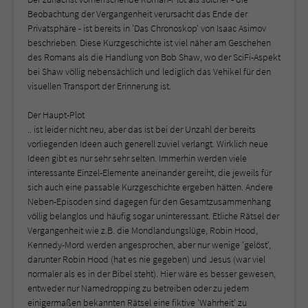
Beobachtung der Vergangenheit verursacht das Ende der
Privatsphäre - ist bereits in 'Das Chronoskop' von Isaac Asimov
beschrieben. Diese Kurzgeschichte ist viel näher am Geschehen
des Romans als die Handlung von Bob Shaw, wo der SciFi-Aspekt
bei Shaw völlig nebensächlich und lediglich das Vehikel für den
visuellen Transport der Erinnerung ist.
Der Haupt-Plot
.. ist leider nicht neu, aber das ist bei der Unzahl der bereits
vorliegenden Ideen auch generell zuviel verlangt. Wirklich neue
Ideen gibt es nur sehr sehr selten. Immerhin werden viele
interessante Einzel-Elemente aneinander gereiht, die jeweils für
sich auch eine passable Kurzgeschichte ergeben hätten. Andere
Neben-Episoden sind dagegen für den Gesamtzusammenhang
völlig belanglos und häufig sogar uninteressant. Etliche Rätsel der
Vergangenheit wie z.B. die Mondlandungslüge, Robin Hood,
Kennedy-Mord werden angesprochen, aber nur wenige 'gelöst',
darunter Robin Hood (hat es nie gegeben) und Jesus (war viel
normaler als es in der Bibel steht). Hier wäre es besser gewesen,
entweder nur Namedropping zu betreiben oder zu jedem
einigermaßen bekannten Rätsel eine fiktive 'Wahrheit' zu