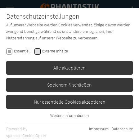
Navigation
Datenschutzeinstellungen
Couch
wechse
Auf unserer Webseite werden Cookies verwendet. Einige davon werden
Buch-
Forum
Charts
News
SUCHE
zwingend benötigt, während es uns andere ermöglichen, Ihre
Entdecker
Nutzererfahrung auf unserer Webseite zu verbessern.
Arthur C. Clarke
Essentiell
Externe Inhalte
Das Licht ferner Tage
Alle akzeptieren
-
Erschienen: Januar 2001
2
Speichern & schließen
Nur essentielle Cookies akzeptieren
Weitere Informationen
Essentiell
Essentielle Cookies werden für grundlegende Funktionen der
Powered by
Impressum
|
Datenschutz
Webseite benötigt. Dadurch ist gewährleistet, dass die Webseite
sgalinski Cookie Opt In