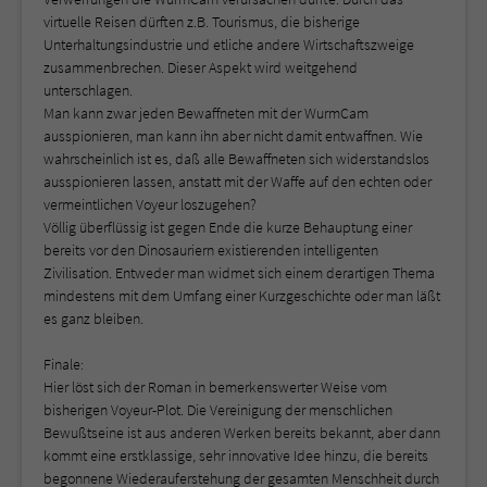
virtuelle Reisen dürften z.B. Tourismus, die bisherige
Unterhaltungsindustrie und etliche andere Wirtschaftszweige
zusammenbrechen. Dieser Aspekt wird weitgehend
unterschlagen.
Man kann zwar jeden Bewaffneten mit der WurmCam
ausspionieren, man kann ihn aber nicht damit entwaffnen. Wie
wahrscheinlich ist es, daß alle Bewaffneten sich widerstandslos
ausspionieren lassen, anstatt mit der Waffe auf den echten oder
vermeintlichen Voyeur loszugehen?
Völlig überflüssig ist gegen Ende die kurze Behauptung einer
bereits vor den Dinosauriern existierenden intelligenten
Zivilisation. Entweder man widmet sich einem derartigen Thema
mindestens mit dem Umfang einer Kurzgeschichte oder man läßt
es ganz bleiben.
Finale:
Hier löst sich der Roman in bemerkenswerter Weise vom
bisherigen Voyeur-Plot. Die Vereinigung der menschlichen
Bewußtseine ist aus anderen Werken bereits bekannt, aber dann
kommt eine erstklassige, sehr innovative Idee hinzu, die bereits
begonnene Wiederauferstehung der gesamten Menschheit durch