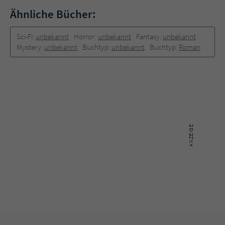
Sicherheitscode des Kontaktformulars zu
Ähnliche Bücher:
überprüfen.
Sci-Fi:
unbekannt
Horror:
unbekannt
Fantasy:
unbekannt
Mystery:
unbekannt
Buchtyp:
unbekannt
Buchtyp:
Roman