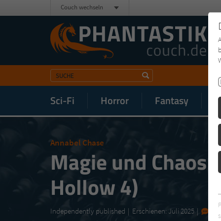
Couch wechseln
b
W
Sci-Fi
Horror
Fantasy
M
Annabel Chase
Magie und Chaos (
Hollow 4)
‎Independently published
Erschienen: Juli 2025
0
s