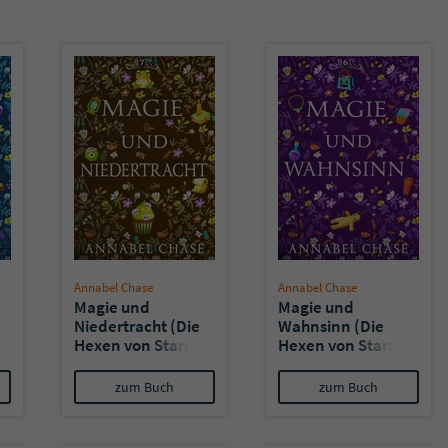
überprüfen.
Annabel Chase
Annabel Chase
Magie und
Magie und
Niedertracht (Die
Wahnsinn (Die
Hexen von Starry
Hexen von Starry
Hollow 7)
Hollow 6)
zum Buch
zum Buch