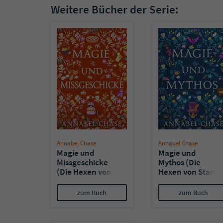
Weitere Bücher der Serie:
Annabel Chase
Annabel Chase
Magie und
Magie und
Missgeschicke
Mythos (Die
(Die Hexen von
Hexen von Starry
Starry Hollow 9)
Hollow 8)
zum Buch
zum Buch