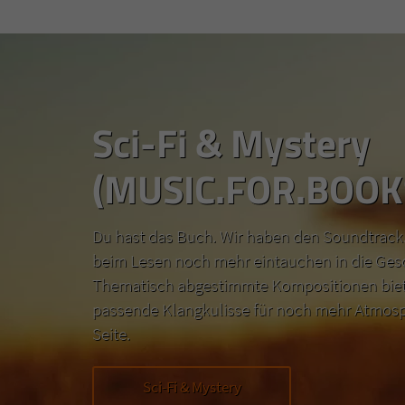
Sci-Fi & Mystery
(MUSIC.FOR.BOOK
Du hast das Buch. Wir haben den Soundtrack.
beim Lesen noch mehr eintauchen in die Ges
Thematisch abgestimmte Kompositionen biete
passende Klangkulisse für noch mehr Atmosp
Seite.
Sci-Fi & Mystery