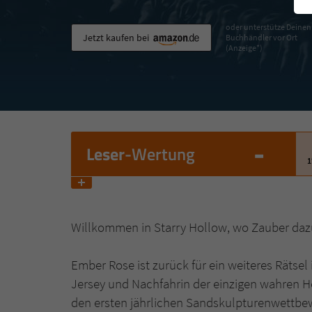
oder unterstütze Deinen
Jetzt kaufen bei
Buchhändler vor Ort
(Anzeige*)
-
Leser
-Wertung
1
Willkommen in Starry Hollow, wo Zauber daz
Ember Rose ist zurück für ein weiteres Rätse
Jersey und Nachfahrin der einzigen wahren H
den ersten jährlichen Sandskulpturenwettbewe