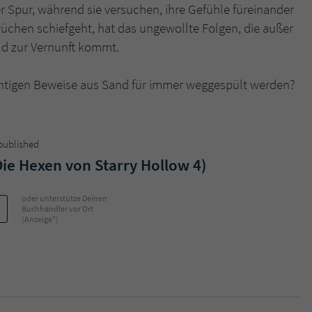
r Spur, während sie versuchen, ihre Gefühle füreinander
üchen schiefgeht, hat das ungewollte Folgen, die außer
Name
tx_pwcomments_ahash
ld zur Vernunft kommt.
Anbieter
Literatur-Couch Medien GmbH & Co. KG
chtigen Beweise aus Sand für immer weggespült werden?
Laufzeit
1 Jahr
Zweck
Cookie für Kommentare einzelner Buchtitel
 published
ie Hexen von Starry Hollow 4)
Name
fe_typo_user
oder unterstütze Deinen
Anbieter
Literatur-Couch Medien GmbH & Co. KG
Buchhändler vor Ort
(Anzeige*)
Laufzeit
Session
Dieses Cookie gewährleistet die Kommunikation der
Webseite mit dem Benutzer. Es wird benötigt um z. B.
Zweck
den Sicherheitscode des Kontaktformulars zu