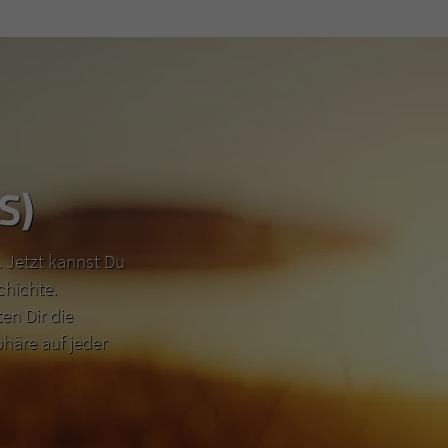
S)
 Jetzt kannst Du
chichte.
n Dir die
häre auf jeder