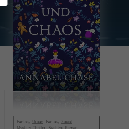
Fantasy:
Urban
Fantasy:
Social
Mystery:
Thriller
Buchtyp:
Roman