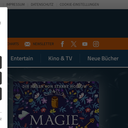
IMPRESSUM
DATENSCHUTZ
COOKIE-EINSTELLUNGEN
d
FACEBOOK
TWITTER
YOUTUBE
INSTAGRAM
CHARTS
NEWSLETTER
Entertain
Kino & TV
Neue Bücher
z