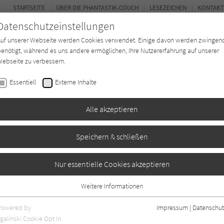
STARTSEITE
ÜBER DIE PHANTASTIK-COUCH
LESEZEICHEN
KONTAKT
Datenschutzeinstellungen
Auf unserer Webseite werden Cookies verwendet. Einige davon werden zwingen
enötigt, während es uns andere ermöglichen, Ihre Nutzererfahrung auf unserer
ebseite zu verbessern.
BUCH-ENTDECKER
FORUM
Essentiell
Externe Inhalte
ystery
Buchtyp
Autor*in
Magazin
Alle akzeptieren
Speichern & schließen
Die Hexen von Starry
Nur essentielle Cookies akzeptieren
Weitere Informationen
Essentiell
Essentielle Cookies werden für grundlegende Funktionen der Webseite
Powered by
Impressum
|
Datenschut
benötigt. Dadurch ist gewährleistet, dass die Webseite einwandfrei
galinski Cookie Opt In