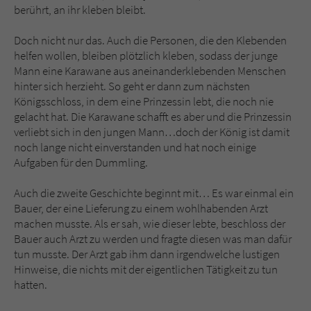
berührt, an ihr kleben bleibt.
Doch nicht nur das. Auch die Personen, die den Klebenden
helfen wollen, bleiben plötzlich kleben, sodass der junge
Mann eine Karawane aus aneinanderklebenden Menschen
hinter sich herzieht. So geht er dann zum nächsten
Königsschloss, in dem eine Prinzessin lebt, die noch nie
gelacht hat. Die Karawane schafft es aber und die Prinzessin
verliebt sich in den jungen Mann…doch der König ist damit
noch lange nicht einverstanden und hat noch einige
Aufgaben für den Dummling.
Auch die zweite Geschichte beginnt mit… Es war einmal ein
Bauer, der eine Lieferung zu einem wohlhabenden Arzt
machen musste. Als er sah, wie dieser lebte, beschloss der
Bauer auch Arzt zu werden und fragte diesen was man dafür
tun musste. Der Arzt gab ihm dann irgendwelche lustigen
Hinweise, die nichts mit der eigentlichen Tätigkeit zu tun
hatten.