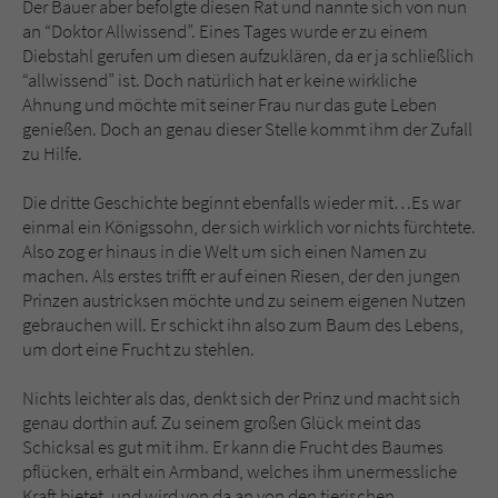
Der Bauer aber befolgte diesen Rat und nannte sich von nun
an “Doktor Allwissend”. Eines Tages wurde er zu einem
Diebstahl gerufen um diesen aufzuklären, da er ja schließlich
“allwissend” ist. Doch natürlich hat er keine wirkliche
Ahnung und möchte mit seiner Frau nur das gute Leben
genießen. Doch an genau dieser Stelle kommt ihm der Zufall
zu Hilfe.
Die dritte Geschichte beginnt ebenfalls wieder mit…Es war
einmal ein Königssohn, der sich wirklich vor nichts fürchtete.
Also zog er hinaus in die Welt um sich einen Namen zu
machen. Als erstes trifft er auf einen Riesen, der den jungen
Prinzen austricksen möchte und zu seinem eigenen Nutzen
gebrauchen will. Er schickt ihn also zum Baum des Lebens,
um dort eine Frucht zu stehlen.
Nichts leichter als das, denkt sich der Prinz und macht sich
genau dorthin auf. Zu seinem großen Glück meint das
Schicksal es gut mit ihm. Er kann die Frucht des Baumes
pflücken, erhält ein Armband, welches ihm unermessliche
Kraft bietet, und wird von da an von den tierischen