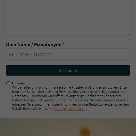
Dein Name / Pseudonym:
*
Nicht
ausfüllen!
Hinweis:
Wir behalten uns vor, Kommentare ohne Angabe von Gründen zu löschen. Bitte
beachten Sie Urheberrecht und Privatsphäre; Werbung ist nicht gestattet. Ihr
Name bzw. Pseudonym wird öffentlich angezeigt; Nachnamen können zum
Datenschutz gekürzt werden. Zu Ihrem Schutz können Kontaktdaten wie E-Mail-
Adressen, Telefonnummern oder Anschriften von der Redaktion entfernt werden.
Details finden Sie in unserer
Datenschutzerklärung
.