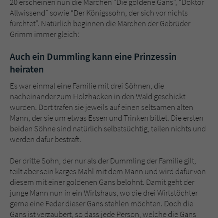
20 erscheinen nun die Märchen “Die goldene Gans”, “Doktor
Sicherheitscode des Kontaktformulars zu
Allwissend” sowie “Der Königssohn, der sich vor nichts
überprüfen.
fürchtet”. Natürlich beginnen die Märchen der Gebrüder
Grimm immer gleich:
Auch ein Dummling kann eine Prinzessin
heiraten
Es war einmal eine Familie mit drei Söhnen, die
nacheinander zum Holzhacken in den Wald geschickt
wurden. Dort trafen sie jeweils auf einen seltsamen alten
Mann, der sie um etwas Essen und Trinken bittet. Die ersten
beiden Söhne sind natürlich selbstsüchtig, teilen nichts und
werden dafür bestraft.
Der dritte Sohn, der nur als der Dummling der Familie gilt,
teilt aber sein karges Mahl mit dem Mann und wird dafür von
diesem mit einer goldenen Gans belohnt. Damit geht der
junge Mann nun in ein Wirtshaus, wo die drei Wirtstöchter
gerne eine Feder dieser Gans stehlen möchten. Doch die
Gans ist verzaubert, so dass jede Person, welche die Gans