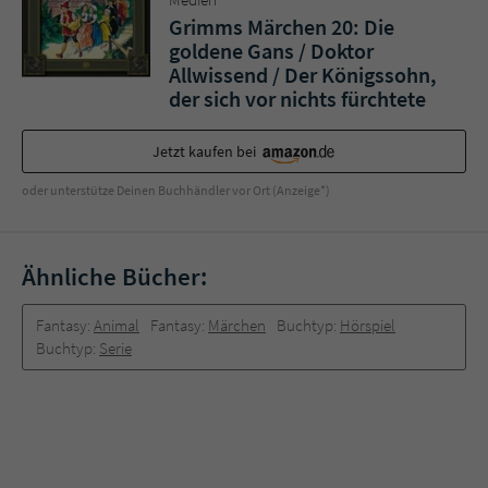
Grimms Märchen 20: Die
goldene Gans / Doktor
Allwissend / Der Königssohn,
der sich vor nichts fürchtete
Jetzt kaufen bei
oder unterstütze Deinen Buchhändler vor Ort (Anzeige*)
Ähnliche Bücher:
Fantasy:
Animal
Fantasy:
Märchen
Buchtyp:
Hörspiel
Buchtyp:
Serie