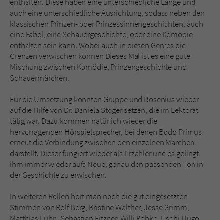
enthalten. Diese haben eine unterschiedliche Länge und
auch eine unterschiedliche Ausrichtung, sodass neben den
klassischen Prinzen- oder Prinzessinnengeschichten, auch
eine Fabel, eine Schauergeschichte, oder eine Komödie
enthalten sein kann. Wobei auch in diesen Genres die
Grenzen verwischen können Dieses Mal ist es eine gute
Mischung zwischen Komödie, Prinzengeschichte und
Schauermärchen.
Für die Umsetzung konnten Gruppe und Bosenius wieder
auf die Hilfe von Dr. Daniela Stöger setzen, die im Lektorat
tätig war. Dazu kommen natürlich wieder die
hervorragenden Hörspielsprecher, bei denen Bodo Primus
erneut die Verbindung zwischen den einzelnen Märchen
darstellt. Dieser fungiert wieder als Erzähler und es gelingt
ihm immer wieder aufs Neue, genau den passenden Ton in
der Geschichte zu erwischen.
In weiteren Rollen hört man noch die gut eingesetzten
Stimmen von Rolf Berg, Kristine Walther, Jesse Grimm,
Matthias Lühn, Sebastian Fitzner, Willi Röbke, Uschi Hugo,