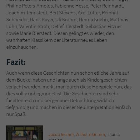
Philine Peters-Arnolds, Fabienne Hesse, Peter Reinhardt,
Joachim Tennstedt, Bert Stevens, Axel Lutter, Reinhilt
Schneider, Hans Bayer, Uli Krohm, Herma Koehn, Matthias
Lühn, Valentin Stroh, Detlef Bierstedt, Sebastian Fitzner
sowie Marie Bierstedt. Diesen gelingt es wieder, den
wahrhaften Klassikern der Literatur neues Leben
einzuhauchen.
Fazit:
Auch wenn diese Geschichten nun schon etliche Jahre auf
dem Buckel haben und lange auch als Kindergeschichten
verlacht wurden, merkt man durch diese Hörspiele nun, das
dies völlig unbegründet ist. Die Geschichten sind sehr
facettenreich und bei genauer Betrachtung wirklich
tiefgründig und machen in dieser Neuinterpretation einfach
nur Spaß.
Jacob Grimm
,
Wilhelm Grimm
, Titania
Medien