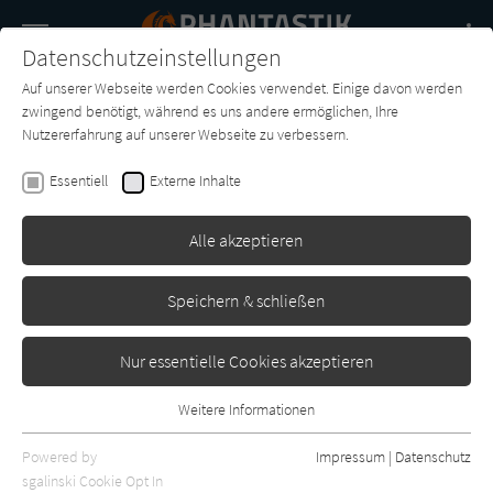
Navigation
Datenschutzeinstellungen
Couch
wechse
Auf unserer Webseite werden Cookies verwendet. Einige davon werden
Buch-
Forum
Charts
News
SUCHE
zwingend benötigt, während es uns andere ermöglichen, Ihre
Entdecker
Nutzererfahrung auf unserer Webseite zu verbessern.
F. Paul Wilson
Essentiell
Externe Inhalte
Der Spezialist
Alle akzeptieren
Blanvalet
Erschienen: Januar 2000
0
Speichern & schließen
Nur essentielle Cookies akzeptieren
Weitere Informationen
Essentiell
Essentielle Cookies werden für grundlegende Funktionen der
Powered by
Impressum
|
Datenschutz
Webseite benötigt. Dadurch ist gewährleistet, dass die Webseite
sgalinski Cookie Opt In