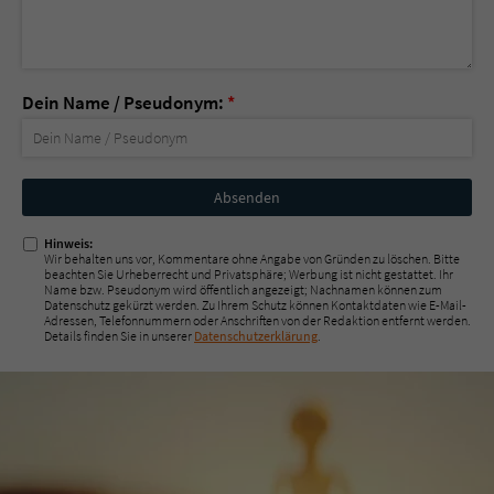
Dein Name / Pseudonym:
*
Nicht
ausfüllen!
Hinweis:
Wir behalten uns vor, Kommentare ohne Angabe von Gründen zu löschen. Bitte
beachten Sie Urheberrecht und Privatsphäre; Werbung ist nicht gestattet. Ihr
Name bzw. Pseudonym wird öffentlich angezeigt; Nachnamen können zum
Datenschutz gekürzt werden. Zu Ihrem Schutz können Kontaktdaten wie E-Mail-
Adressen, Telefonnummern oder Anschriften von der Redaktion entfernt werden.
Details finden Sie in unserer
Datenschutzerklärung
.