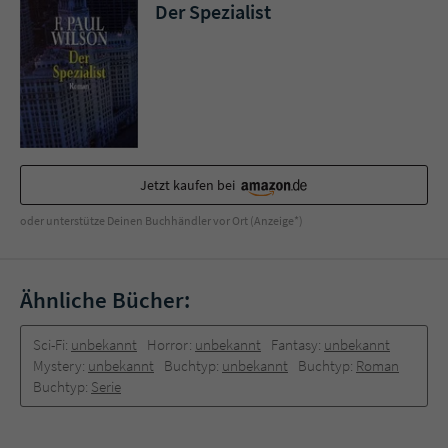
Sicherheitscode des Kontaktformulars zu
Der Spezialist
überprüfen.
Jetzt kaufen bei
oder unterstütze Deinen Buchhändler vor Ort (Anzeige*)
Ähnliche Bücher:
Sci-Fi:
unbekannt
Horror:
unbekannt
Fantasy:
unbekannt
Mystery:
unbekannt
Buchtyp:
unbekannt
Buchtyp:
Roman
Buchtyp:
Serie