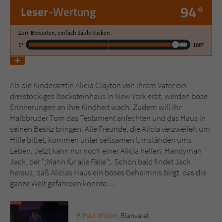
94°
Leser
-Wertung
Name
tx_pwcomments_ahash
Zum Bewerten, einfach Säule klicken.
1°
100°
Anbieter
Literatur-Couch Medien GmbH & Co. KG
Laufzeit
1 Jahr
Als die Kinderärztin Alicia Clayton von ihrem Vater ein
Zweck
Cookie für Kommentare einzelner Buchtitel
dreistöckiges Backsteinhaus in New York erbt, werden böse
Erinnerungen an ihre Kindheit wach. Zudem will ihr
Halbbruder Tom das Testament anfechten und das Haus in
Name
fe_typo_user
seinen Besitz bringen. Alle Freunde, die Alicia verzweifelt um
Hilfe bittet, kommen unter seltsamen Umständen ums
Anbieter
Literatur-Couch Medien GmbH & Co. KG
Leben. Jetzt kann nur noch einer Alicia helfen: Handyman
Jack, der ";Mann für alle Fälle";. Schon bald findet Jack
Laufzeit
Session
heraus, daß Alicias Haus ein böses Geheimnis birgt, das die
ganze Welt gefährden könnte…
Dieses Cookie gewährleistet die
Kommunikation der Webseite mit dem
Zweck
Benutzer. Es wird benötigt um z. B. den
F. Paul Wilson
, Blanvalet