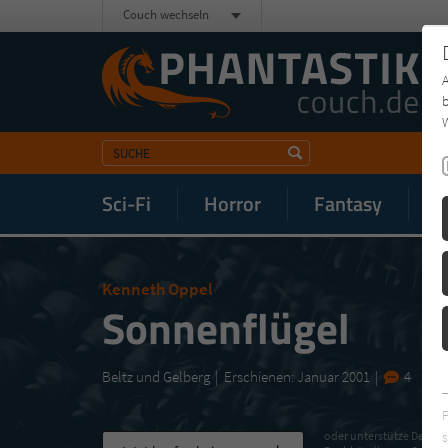
Couch wechseln
b
W
Sci-Fi
Horror
Fantasy
M
Kenneth Oppel
Sonnenflügel
Beltz und Gelberg
Erschienen: Januar 2001
4
s
oder unterstütze Deinen