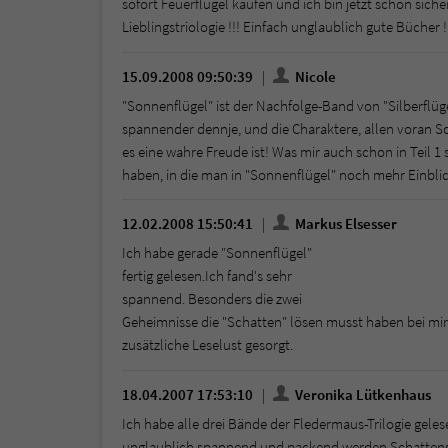
sofort Feuerflügel kaufen und ich bin jetzt schon siche
Lieblingstriologie !!! Einfach unglaublich gute Bücher !
15.09.2008 09:50:39
Nicole
"Sonnenflügel" ist der Nachfolge-Band von "Silberflüge
spannender dennje, und die Charaktere, allen voran Sc
es eine wahre Freude ist! Was mir auch schon in Teil 1 
haben, in die man in "Sonnenflügel" noch mehr Einbli
12.02.2008 15:50:41
Markus Elsesser
Ich habe gerade "Sonnenflügel"
fertig gelesen.Ich fand's sehr
spannend. Besonders die zwei
Geheimnisse die "Schatten" lösen musst haben bei mir
zusätzliche Leselust gesorgt.
18.04.2007 17:53:10
Veronika Lütkenhaus
Ich habe alle drei Bände der Fledermaus-Trilogie gele
unglaublich spannend und packend werden Schattens A