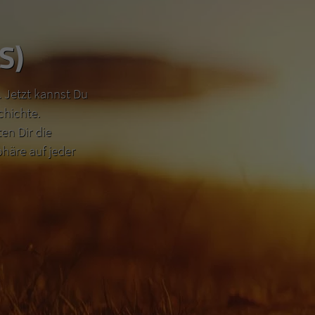
S)
 Jetzt kannst Du
chichte.
n Dir die
häre auf jeder