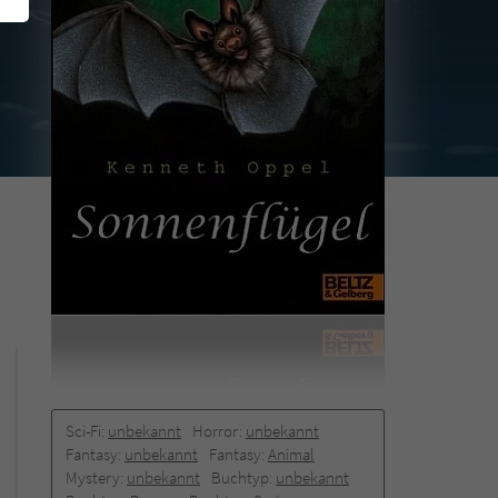
Sci-Fi:
unbekannt
Horror:
unbekannt
Fantasy:
unbekannt
Fantasy:
Animal
Mystery:
unbekannt
Buchtyp:
unbekannt