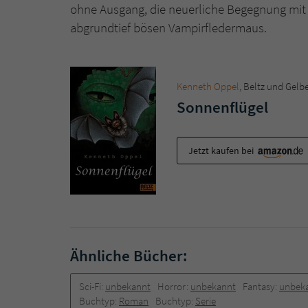
ohne Ausgang, die neuerliche Begegnung mit 
abgrundtief bösen Vampirfledermaus.
Kenneth Oppel
, Beltz und Gelb
Sonnenflügel
Jetzt kaufen bei
Ähnliche Bücher:
Sci-Fi:
unbekannt
Horror:
unbekannt
Fantasy:
unbek
Buchtyp:
Roman
Buchtyp:
Serie