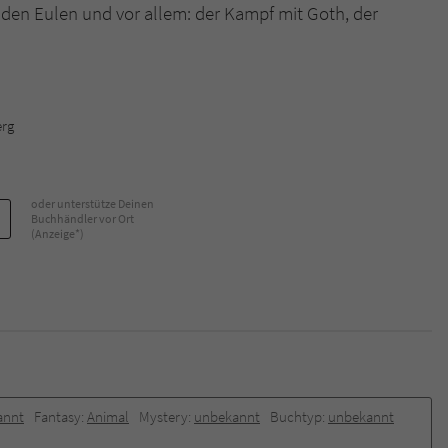
den Eulen und vor allem: der Kampf mit Goth, der
Name
tx_pwcomments_ahash
Anbieter
Literatur-Couch Medien GmbH & Co. KG
erg
Laufzeit
1 Jahr
Zweck
Cookie für Kommentare einzelner Buchtitel
oder unterstütze Deinen
Buchhändler vor Ort
(Anzeige*)
Name
fe_typo_user
Anbieter
Literatur-Couch Medien GmbH & Co. KG
Laufzeit
Session
Dieses Cookie gewährleistet die Kommunikation der
Webseite mit dem Benutzer. Es wird benötigt um z. B.
annt
Fantasy:
Animal
Mystery:
unbekannt
Buchtyp:
unbekannt
Zweck
den Sicherheitscode des Kontaktformulars zu