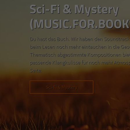
Sci-Fi & Mystery
(MUSIC.FOR.BOOK
Du hast das Buch. Wir haben den Soundtrack.
beim Lesen noch mehr eintauchen in die Ges
Thematisch abgestimmte Kompositionen biete
passende Klangkulisse für noch mehr Atmosp
Seite.
Sci-Fi & Mystery