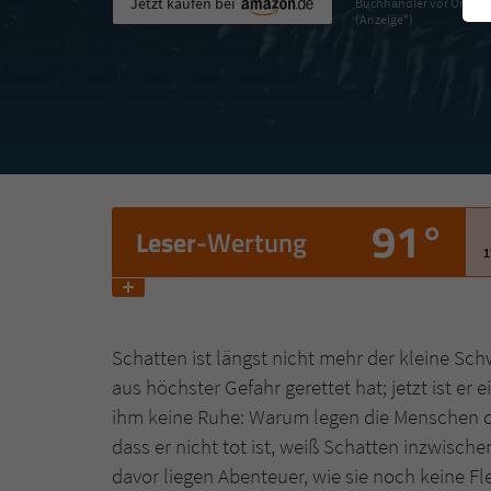
Jetzt kaufen bei
Buchhändler vor Ort
(Anzeige*)
91°
Leser
-Wertung
1
Schatten ist längst nicht mehr der kleine Sch
aus höchster Gefahr gerettet hat; jetzt ist e
ihm keine Ruhe: Warum legen die Menschen d
dass er nicht tot ist, weiß Schatten inzwisch
davor liegen Abenteuer, wie sie noch keine 