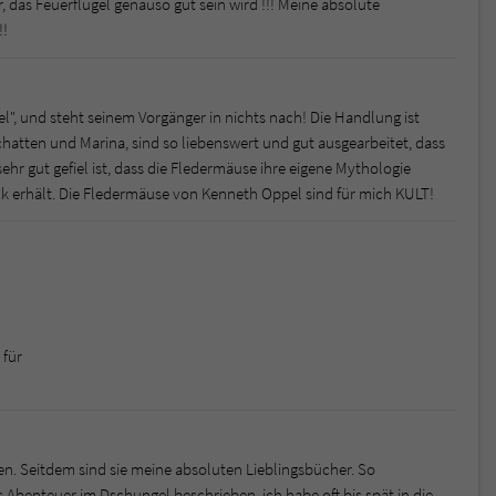
r, das Feuerflügel genauso gut sein wird !!! Meine absolute
!!
l", und steht seinem Vorgänger in nichts nach! Die Handlung ist
hatten und Marina, sind so liebenswert und gut ausgearbeitet, dass
sehr gut gefiel ist, dass die Fledermäuse ihre eigene Mythologie
ck erhält. Die Fledermäuse von Kenneth Oppel sind für mich KULT!
 für
sen. Seitdem sind sie meine absoluten Lieblingsbücher. So
benteuer im Dschungel beschrieben, ich habe oft bis spät in die