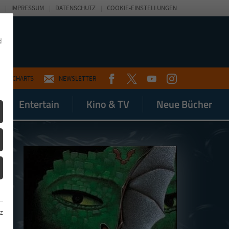
IMPRESSUM
DATENSCHUTZ
COOKIE-EINSTELLUNGEN
d
FACEBOOK
TWITTER
YOUTUBE
INSTAGRAM
CHARTS
NEWSLETTER
Entertain
Kino & TV
Neue Bücher
z