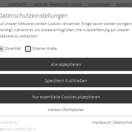
STARTSEITE
ÜBER DIE PHANTASTIK-COUCH
LESEZEICHEN
KONTAKT
Datenschutzeinstellungen
Auf unserer Webseite werden Cookies verwendet. Einige davon werden zwingen
enötigt, während es uns andere ermöglichen, Ihre Nutzererfahrung auf unserer
ebseite zu verbessern.
BUCH-ENTDECKER
FORUM
Essentiell
Externe Inhalte
ystery
Buchtyp
Autor*in
Magazin
Alle akzeptieren
Speichern & schließen
Nur essentielle Cookies akzeptieren
Weitere Informationen
Essentiell
Essentielle Cookies werden für grundlegende Funktionen der Webseite
Powered by
Impressum
|
Datenschut
benötigt. Dadurch ist gewährleistet, dass die Webseite einwandfrei
galinski Cookie Opt In