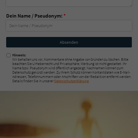
Dein Name / Pseudonym:
*
Nicht
ausfüllen!
Hinweis:
Wir behalten uns vor, Kommentare ohne Angabe von Gründen zu löschen. Bitte
beachten Sie Urheberrecht und Privatsphäre; Werbung ist nicht gestattet. Ihr
Name bzw. Pseudonym wird öffentlich angezeigt; Nachnamen können zum
Datenschutz gekürzt werden. Zu Ihrem Schutz können Kontaktdaten wie E-Mail-
Adressen, Telefonnummern oder Anschriften von der Redaktion entfernt werden.
Details finden Sie in unserer
Datenschutzerklärung
.