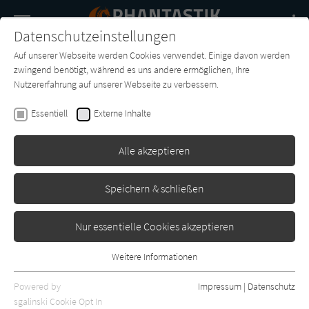
Navigation
Datenschutzeinstellungen
Couch
wechse
Auf unserer Webseite werden Cookies verwendet. Einige davon werden
Buch-
Forum
Charts
News
SUCHE
zwingend benötigt, während es uns andere ermöglichen, Ihre
Entdecker
Nutzererfahrung auf unserer Webseite zu verbessern.
C. J. Cherryh
Essentiell
Externe Inhalte
Der Koboldspiegel
Alle akzeptieren
Heyne
Erschienen: Januar 1995
0
Speichern & schließen
Nur essentielle Cookies akzeptieren
Weitere Informationen
Essentiell
Essentielle Cookies werden für grundlegende Funktionen der
Powered by
Impressum
|
Datenschutz
Webseite benötigt. Dadurch ist gewährleistet, dass die Webseite
sgalinski Cookie Opt In