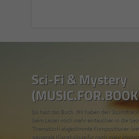
Sci-Fi & Mystery
(MUSIC.FOR.BOOK
Du hast das Buch. Wir haben den Soundtrack.
beim Lesen noch mehr eintauchen in die Ges
Thematisch abgestimmte Kompositionen biete
passende Klangkulisse für noch mehr Atmosp