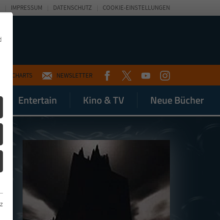
IMPRESSUM
DATENSCHUTZ
COOKIE-EINSTELLUNGEN
d
FACEBOOK
TWITTER
YOUTUBE
INSTAGRAM
CHARTS
NEWSLETTER
Entertain
Kino & TV
Neue Bücher
z