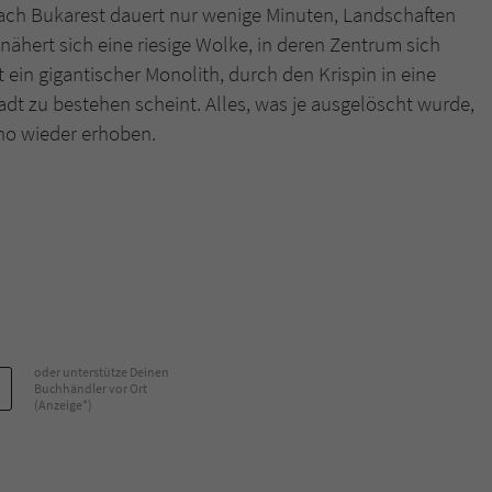
nach Bukarest dauert nur wenige Minuten, Landschaften
ähert sich eine riesige Wolke, in deren Zentrum sich
Name
tx_pwcomments_ahash
t ein gigantischer Monolith, durch den Krispin in eine
tadt zu bestehen scheint. Alles, was je ausgelöscht wurde,
Anbieter
Literatur-Couch Medien GmbH & Co. KG
rno wieder erhoben.
Laufzeit
1 Jahr
Zweck
Cookie für Kommentare einzelner Buchtitel
Name
fe_typo_user
Anbieter
Literatur-Couch Medien GmbH & Co. KG
oder unterstütze Deinen
Laufzeit
Session
Buchhändler vor Ort
(Anzeige*)
Dieses Cookie gewährleistet die Kommunikation der
Webseite mit dem Benutzer. Es wird benötigt um z. B.
Zweck
den Sicherheitscode des Kontaktformulars zu