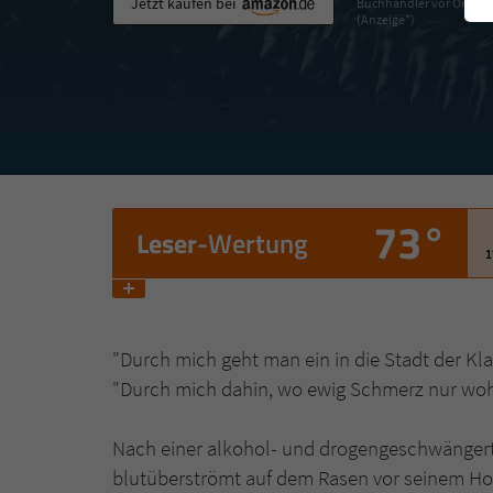
Jetzt kaufen bei
Buchhändler vor Ort
(Anzeige*)
73°
Leser
-Wertung
1
"Durch mich geht man ein in die Stadt der Kla
"Durch mich dahin, wo ewig Schmerz nur wohn
Nach einer alkohol- und drogengeschwängert
blutüberströmt auf dem Rasen vor seinem Hot