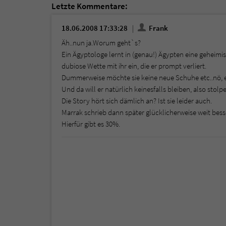
Letzte Kommentare:
18.06.2008 17:33:28
Frank
Äh..nun ja.Worum geht`s?
Ein Ägyptologe lernt in (genau!) Ägypten eine geheimis
dubiose Wette mit ihr ein, die er prompt verliert.
Dummerweise möchte sie keine neue Schuhe etc..nö, er d
Und da will er natürlich keinesfalls bleiben, also stol
Die Story hört sich dämlich an? Ist sie leider auch.
Marrak schrieb dann später glücklicherweise weit bess
Hierfür gibt es 30%.