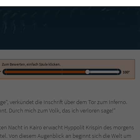
funktioniert.
Cookie-Informationen
Name
cookie_optin
Anbieter
Literatur-Couch Medien GmbH & Co. KG
Externe Inhalte
Wir verwenden auf unserer Website externe Inhalte, um Ihnen zusätzliche
Laufzeit
1 Jahr
Informationen anzubieten. Mit dem Laden der externen Inhalte akzeptieren Sie
die Datenschutzerklärung von YouTube (https://policies.google.com/privacy?
Wird benutzt, um Ihre Einstellungen für zur
hl=de).
Zweck
Verwendung von Cookies auf dieser Website zu
Zum Bewerten, einfach Säule klicken.
speichern.
°
100°
Name
tx_thrating_pi1_AnonymousRating_#
ge", verkündet die Inschrift über dem Tor zum Inferno.
Anbieter
Literatur-Couch Medien GmbH & Co. KG
t. Durch mich zum Volk, das ich verloren sage!"
Laufzeit
1 Jahr
en Nacht in Kairo erwacht Hyppolit Krispin des morgens
Zweck
Cookie für die Bewertung einzelner Buchtitel
el. Von diesem Augenblick an beginnt sich die Welt um