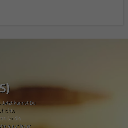
S)
 Jetzt kannst Du
chichte.
n Dir die
häre auf jeder