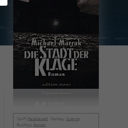
Sci-Fi:
Parallelwelt
Fantasy:
Science
Buchtyp:
Roman