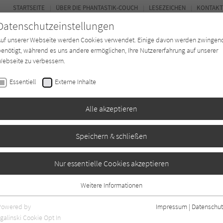
STARTSEITE
ÜBER DIE PHANTASTIK-COUCH
LESEZEICHEN
KONTAKT
Datenschutzeinstellungen
Auf unserer Webseite werden Cookies verwendet. Einige davon werden zwingen
enötigt, während es uns andere ermöglichen, Ihre Nutzererfahrung auf unserer
ebseite zu verbessern.
BUCH-ENTDECKER
FORUM
Essentiell
Externe Inhalte
ystery
Buchtyp
Autor*in
Magazin
Alle akzeptieren
Speichern & schließen
e
Nur essentielle Cookies akzeptieren
Weitere Informationen
Essentiell
Essentielle Cookies werden für grundlegende Funktionen der Webseite
Powered by
Impressum
|
Datenschut
benötigt. Dadurch ist gewährleistet, dass die Webseite einwandfrei
galinski Cookie Opt In