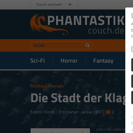
Couch wechseln
b
W
Sci-Fi
Horror
Fantasy
M
Michael Marrak
Die Stadt der Klag
Edition Mono
Erschienen: Januar 1997
1
s
oder unterstütze Deinen