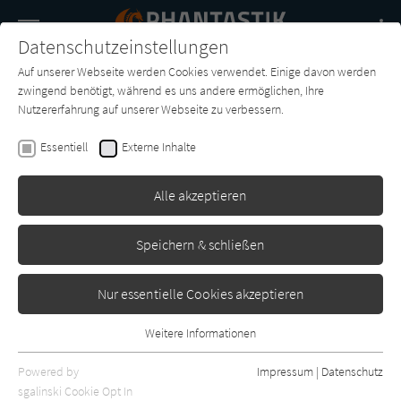
Navigation
Datenschutzeinstellungen
Couch
wechse
Auf unserer Webseite werden Cookies verwendet. Einige davon werden
Buch-
Forum
Charts
News
SUCHE
zwingend benötigt, während es uns andere ermöglichen, Ihre
Entdecker
Nutzererfahrung auf unserer Webseite zu verbessern.
Poul Anderson
Essentiell
Externe Inhalte
Die längste Reise
Alle akzeptieren
Goldmann
Erschienen: Januar 1976
0
Speichern & schließen
Nur essentielle Cookies akzeptieren
Weitere Informationen
Essentiell
Essentielle Cookies werden für grundlegende Funktionen der
Powered by
Impressum
|
Datenschutz
Webseite benötigt. Dadurch ist gewährleistet, dass die Webseite
sgalinski Cookie Opt In