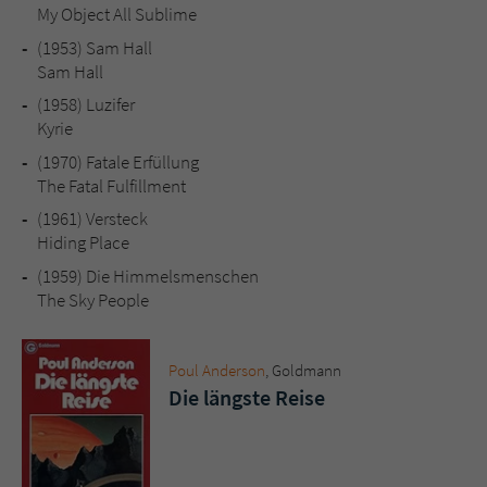
Sicherheitscode des Kontaktformulars zu
My Object All Sublime
überprüfen.
(1953)
Sam Hall
Sam Hall
(1958)
Luzifer
Kyrie
(1970)
Fatale Erfüllung
The Fatal Fulfillment
(1961)
Versteck
Hiding Place
(1959)
Die Himmelsmenschen
The Sky People
Poul Anderson
, Goldmann
Die längste Reise