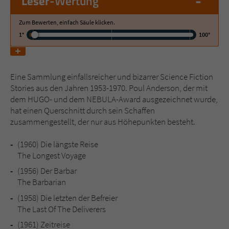
-
Leser
-Wertung
Zum Bewerten, einfach Säule klicken.
Name
tx_pwcomments_ahash
1°
100°
Anbieter
Literatur-Couch Medien GmbH & Co. KG
Laufzeit
1 Jahr
Eine Sammlung einfallsreicher und bizarrer Science Fiction
Stories aus den Jahren 1953-1970. Poul Anderson, der mit
Zweck
Cookie für Kommentare einzelner Buchtitel
dem HUGO- und dem NEBULA-Award ausgezeichnet wurde,
hat einen Querschnitt durch sein Schaffen
zusammengestellt, der nur aus Höhepunkten besteht.
Name
fe_typo_user
(1960)
Die längste Reise
Anbieter
Literatur-Couch Medien GmbH & Co. KG
The Longest Voyage
(1956)
Der Barbar
Laufzeit
Session
The Barbarian
(1958)
Die letzten der Befreier
Dieses Cookie gewährleistet die
The Last Of The Deliverers
Kommunikation der Webseite mit dem
Zweck
Benutzer. Es wird benötigt um z. B. den
(1961)
Zeitreise