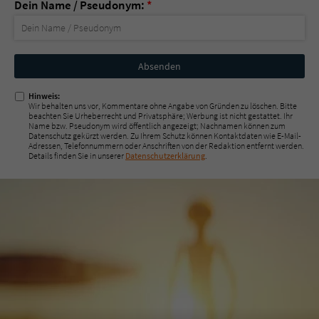
Dein Name / Pseudonym:
*
Nicht
ausfüllen!
Hinweis:
Wir behalten uns vor, Kommentare ohne Angabe von Gründen zu löschen. Bitte
beachten Sie Urheberrecht und Privatsphäre; Werbung ist nicht gestattet. Ihr
Name bzw. Pseudonym wird öffentlich angezeigt; Nachnamen können zum
Datenschutz gekürzt werden. Zu Ihrem Schutz können Kontaktdaten wie E-Mail-
Adressen, Telefonnummern oder Anschriften von der Redaktion entfernt werden.
Details finden Sie in unserer
Datenschutzerklärung
.