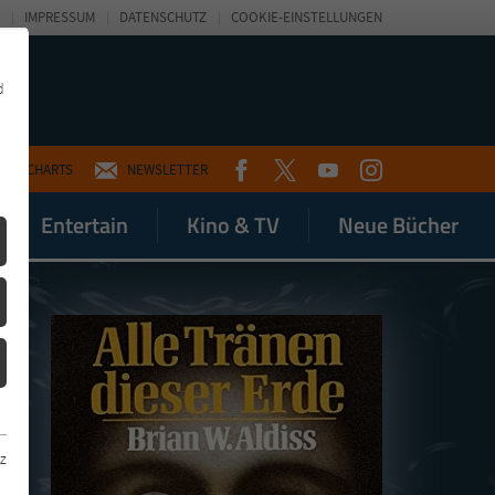
IMPRESSUM
DATENSCHUTZ
COOKIE-EINSTELLUNGEN
d
FACEBOOK
TWITTER
YOUTUBE
INSTAGRAM
CHARTS
NEWSLETTER
Entertain
Kino & TV
Neue Bücher
z