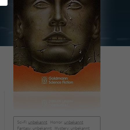
Sci-Fi:
unbekannt
Horror:
unbekannt
Fantasy:
unbekannt
Mystery:
unbekannt