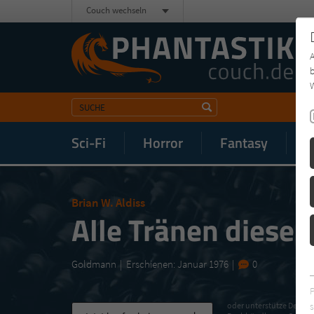
Couch wechseln
b
W
Sci-Fi
Horror
Fantasy
M
Brian W. Aldiss
Alle Tränen dieser
Goldmann
Erschienen: Januar 1976
0
s
oder unterstütze Deinen