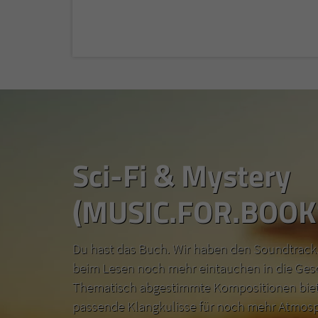
Sci-Fi & Mystery
(MUSIC.FOR.BOOK
Du hast das Buch. Wir haben den Soundtrack.
beim Lesen noch mehr eintauchen in die Ges
Thematisch abgestimmte Kompositionen biete
passende Klangkulisse für noch mehr Atmosp