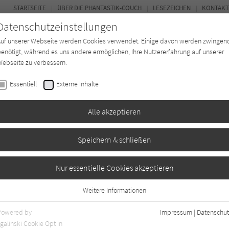
STARTSEITE
ÜBER DIE PHANTASTIK-COUCH
LESEZEICHEN
KONTAKT
Datenschutzeinstellungen
Auf unserer Webseite werden Cookies verwendet. Einige davon werden zwingen
enötigt, während es uns andere ermöglichen, Ihre Nutzererfahrung auf unserer
ebseite zu verbessern.
BUCH-ENTDECKER
FORUM
Essentiell
Externe Inhalte
ystery
Buchtyp
Autor*in
Magazin
Alle akzeptieren
Speichern & schließen
 Erde
Nur essentielle Cookies akzeptieren
Weitere Informationen
Essentiell
Essentielle Cookies werden für grundlegende Funktionen der Webseite
Powered by
Impressum
|
Datenschut
benötigt. Dadurch ist gewährleistet, dass die Webseite einwandfrei
galinski Cookie Opt In