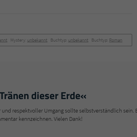
überprüfen.
annt
Mystery:
unbekannt
Buchtyp:
unbekannt
Buchtyp:
Roman
Tränen dieser Erde«
r und respektvoller Umgang sollte selbstverständlich sein. 
mmentar kennzeichnen. Vielen Dank!