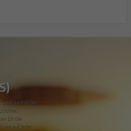
S)
 Jetzt kannst Du
chichte.
n Dir die
häre auf jeder