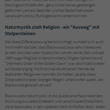
Gleichgewicht befinden, ganz sicher keines gestrengen
göttlichen Lenkers bedürfen und bei Bedarf behutsam
kanalisiert und zur Ruhe gebracht werden können.
Naturmystik statt Religion - ein "Ausweg" mit
Stolpersteinen
Wer diese Differenzierung berücksichtigt, wundert sich auch
nicht mehr darüber, dass Blackwood zwar sehr interessiert
an den okkulten oder mystischen Lehren seiner Zeit und seit
1900 sogar Mitglied im berühmt-berüchtigten Geheimbund
";Hermetic Order of the Golden Dawn” war, doch bald wieder
auf Abstand ging: Nicht einmal die erklärten Feinde der
etablierten Religionen konnten ihn halten, da alle diese
Zirkel selbst wieder strengen Regeln unterworfen waren, die
Blackwood generell verwarf.
Blackwoods Naturmystik ist die Quelle jener faszinierenden
Mischung aus selbst Erlebtem und verschlüsselt Erdachtem,
die er besonders in sein späteres Werk einfließen lässt - leider