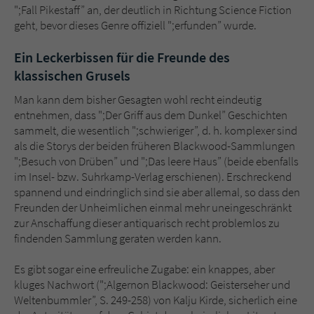
";Fall Pikestaff” an, der deutlich in Richtung Science Fiction
geht, bevor dieses Genre offiziell ";erfunden” wurde.
Ein Leckerbissen für die Freunde des
klassischen Grusels
Man kann dem bisher Gesagten wohl recht eindeutig
entnehmen, dass ";Der Griff aus dem Dunkel” Geschichten
sammelt, die wesentlich ";schwieriger”, d. h. komplexer sind
als die Storys der beiden früheren Blackwood-Sammlungen
";Besuch von Drüben” und ";Das leere Haus” (beide ebenfalls
im Insel- bzw. Suhrkamp-Verlag erschienen). Erschreckend
spannend und eindringlich sind sie aber allemal, so dass den
Freunden der Unheimlichen einmal mehr uneingeschränkt
zur Anschaffung dieser antiquarisch recht problemlos zu
findenden Sammlung geraten werden kann.
Es gibt sogar eine erfreuliche Zugabe: ein knappes, aber
kluges Nachwort (";Algernon Blackwood: Geisterseher und
Weltenbummler”, S. 249-258) von Kalju Kirde, sicherlich eine