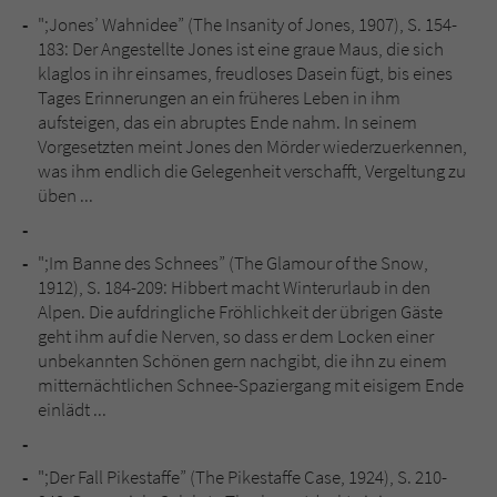
";Jones’ Wahnidee” (The Insanity of Jones, 1907), S. 154-
183: Der Angestellte Jones ist eine graue Maus, die sich
klaglos in ihr einsames, freudloses Dasein fügt, bis eines
Tages Erinnerungen an ein früheres Leben in ihm
aufsteigen, das ein abruptes Ende nahm. In seinem
Vorgesetzten meint Jones den Mörder wiederzuerkennen,
was ihm endlich die Gelegenheit verschafft, Vergeltung zu
üben ...
";Im Banne des Schnees” (The Glamour of the Snow,
1912), S. 184-209: Hibbert macht Winterurlaub in den
Alpen. Die aufdringliche Fröhlichkeit der übrigen Gäste
geht ihm auf die Nerven, so dass er dem Locken einer
unbekannten Schönen gern nachgibt, die ihn zu einem
mitternächtlichen Schnee-Spaziergang mit eisigem Ende
einlädt ...
";Der Fall Pikestaffe” (The Pikestaffe Case, 1924), S. 210-