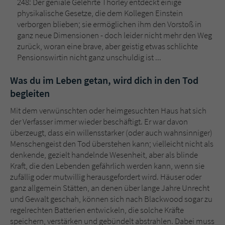
248: Der geniale Gelehrte Thorley entdeckt einige
physikalische Gesetze, die dem Kollegen Einstein
verborgen blieben; sie ermöglichen ihm den Vorstoß in
ganz neue Dimensionen - doch leider nicht mehr den Weg
zurück, woran eine brave, aber geistig etwas schlichte
Pensionswirtin nicht ganz unschuldig ist ...
Was du im Leben getan, wird dich in den Tod
begleiten
Mit dem verwünschten oder heimgesuchten Haus hat sich
der Verfasser immer wieder beschäftigt. Er war davon
überzeugt, dass ein willensstarker (oder auch wahnsinniger)
Menschengeist den Tod überstehen kann; vielleicht nicht als
denkende, gezielt handelnde Wesenheit, aber als blinde
Kraft, die den Lebenden gefährlich werden kann, wenn sie
zufällig oder mutwillig herausgefordert wird. Häuser oder
ganz allgemein Stätten, an denen über lange Jahre Unrecht
und Gewalt geschah, können sich nach Blackwood sogar zu
regelrechten Batterien entwickeln, die solche Kräfte
speichern, verstärken und gebündelt abstrahlen. Dabei muss