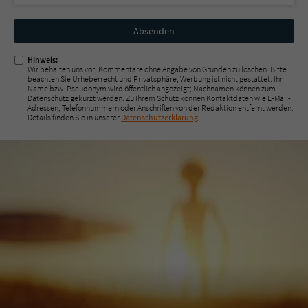
Nicht
ausfüllen!
Hinweis:
Wir behalten uns vor, Kommentare ohne Angabe von Gründen zu löschen. Bitte
beachten Sie Urheberrecht und Privatsphäre; Werbung ist nicht gestattet. Ihr
Name bzw. Pseudonym wird öffentlich angezeigt; Nachnamen können zum
Datenschutz gekürzt werden. Zu Ihrem Schutz können Kontaktdaten wie E-Mail-
Adressen, Telefonnummern oder Anschriften von der Redaktion entfernt werden.
Details finden Sie in unserer
Datenschutzerklärung
.