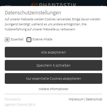
Navigation
Datenschutzeinstellungen
Couch
wechse
Auf unserer Webseite werden Cookies verwendet. Einige davon werden
Buch-
Forum
Charts
News
SUCHE
zwingend benötigt, während es uns andere ermöglichen, Ihre
Entdecker
Nutzererfahrung auf unserer Webseite zu verbessern.
Algernon Blackwood
Essentiell
Externe Inhalte
Der Griff aus dem Dunkel
Alle akzeptieren
Insel
Erschienen: Januar 1973
0
Speichern & schließen
Nur essentielle Cookies akzeptieren
Weitere Informationen
Essentiell
Essentielle Cookies werden für grundlegende Funktionen der
Powered by
Impressum
|
Datenschutz
Webseite benötigt. Dadurch ist gewährleistet, dass die Webseite
sgalinski Cookie Opt In