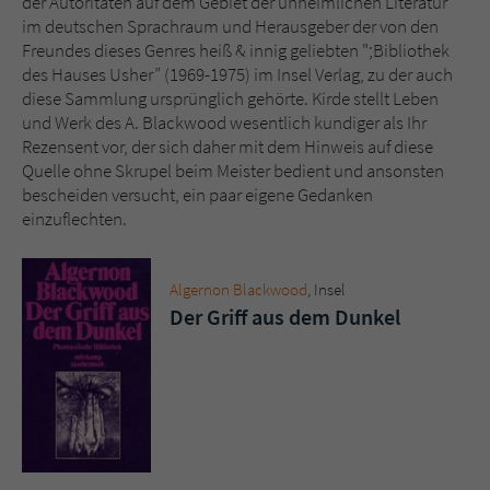
der Autoritäten auf dem Gebiet der unheimlichen Literatur
im deutschen Sprachraum und Herausgeber der von den
Freundes dieses Genres heiß & innig geliebten ";Bibliothek
des Hauses Usher” (1969-1975) im Insel Verlag, zu der auch
diese Sammlung ursprünglich gehörte. Kirde stellt Leben
und Werk des A. Blackwood wesentlich kundiger als Ihr
Rezensent vor, der sich daher mit dem Hinweis auf diese
Quelle ohne Skrupel beim Meister bedient und ansonsten
bescheiden versucht, ein paar eigene Gedanken
einzuflechten.
Algernon Blackwood
, Insel
Der Griff aus dem Dunkel