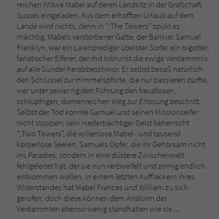
Sicherheitscode des Kontaktformulars zu
reichen Witwe Mabel auf deren Landsitz in der Grafschaft
überprüfen.
Sussex eingeladen. Aus dem erhofften Urlaub auf dem
Lande wird nichts, denn in ";The Towers” spukt es
mächtig. Mabels verstorbener Gatte, der Bankier Samuel
Franklyn, war ein Laienprediger übelster Sorte: ein bigotter,
fanatischer Eiferer, der mit Inbrunst die ewige Verdammnis
auf alle Sünder herabbeschwor. Er selbst besaß natürlich
den Schlüssel zur Himmelspforte, die nur passieren durfte,
wer unter seiner rigiden Führung den freudlosen,
schlüpfrigen, dornenreichen Weg zur Erlösung beschritt.
Selbst der Tod konnte Samuel und seinen Missionseifer
nicht stoppen; sein niederträchtiger Geist beherrscht
";Two Towers”, die willenlose Mabel - und tausend
körperlose Seelen, Samuels Opfer, die ihr Gehorsam nicht
ins Paradies, sondern in eine düstere Zwischenwelt
fehlgeleitet hat, der sie nun verzweifelt und zornig endlich
entkommen wollen. In einem letzten Aufflackern ihres
Widerstandes hat Mabel Frances und William zu sich
gerufen, doch diese können dem Ansturm der
Verdammten ebenso wenig standhalten wie sie ...