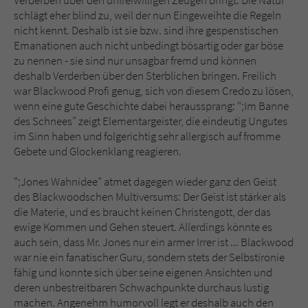
Verderben über den unfreiwilligen Zeugen bringt. Die Natur
schlägt eher blind zu, weil der nun Eingeweihte die Regeln
nicht kennt. Deshalb ist sie bzw. sind ihre gespenstischen
Emanationen auch nicht unbedingt bösartig oder gar böse
zu nennen - sie sind nur unsagbar fremd und können
deshalb Verderben über den Sterblichen bringen. Freilich
war Blackwood Profi genug, sich von diesem Credo zu lösen,
wenn eine gute Geschichte dabei heraussprang: ";Im Banne
des Schnees” zeigt Elementargeister, die eindeutig Ungutes
im Sinn haben und folgerichtig sehr allergisch auf fromme
Gebete und Glockenklang reagieren.
";Jones Wahnidee” atmet dagegen wieder ganz den Geist
des Blackwoodschen Multiversums: Der Geist ist stärker als
die Materie, und es braucht keinen Christengott, der das
ewige Kommen und Gehen steuert. Allerdings könnte es
auch sein, dass Mr. Jones nur ein armer Irrer ist ... Blackwood
war nie ein fanatischer Guru, sondern stets der Selbstironie
fähig und konnte sich über seine eigenen Ansichten und
deren unbestreitbaren Schwachpunkte durchaus lustig
machen. Angenehm humorvoll legt er deshalb auch den