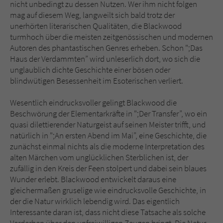
nicht unbedingt zu dessen Nutzen. Wer ihm nicht folgen
mag auf diesem Weg, langweilt sich bald trotz der
unerhörten literarischen Qualitäten, die Blackwood
turmhoch über die meisten zeitgenössischen und modernen
Autoren des phantastischen Genres erheben. Schon ";Das
Haus der Verdammten” wird unleserlich dort, wo sich die
unglaublich dichte Geschichte einer bösen oder
blindwütigen Besessenheit im Esoterischen verliert.
Wesentlich eindrucksvoller gelingt Blackwood die
Beschwörung der Elementarkräfte in ";Der Transfer”, wo ein
quasi dilettierender Naturgeist auf seinen Meister trifft, und
natürlich in ";An ersten Abend im Mai”, eine Geschichte, die
zunächst einmal nichts als die moderne Interpretation des
alten Märchen vom unglücklichen Sterblichen ist, der
zufällig in den Kreis der Feen stolpert und dabei sein blaues
Wunder erlebt. Blackwood entwickelt daraus eine
gleichermaßen gruselige wie eindrucksvolle Geschichte, in
der die Natur wirklich lebendig wird. Das eigentlich
Interessante daran ist, dass nicht diese Tatsache als solche