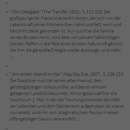
";Die Übergabe” (The Transfer, 1911), S. 111-125: Der
großspurige Mr. Frene ist eine Art Vampir, der sich von der
Lebenskraft seiner Mitmenschen nährt und fett, reich und
berühmt dabei geworden ist. Nun sucht er die Familie
seines Bruders heim, wird aber von seinem hellsichtigen
kleinen Neffen in die Falle einer blinden Naturkraft gelockt,
die ihm die geraubte Energie wieder aussaugt - und mehr
...
";Am ersten Abend im Mai” (May Day Eve, 1907), S. 126-153:
Der Skeptiker möchte seinen alten Freund, den
geistergläubigen Volkskundler, auf dessen einsam
gelegenen Landsitz besuchen. Ahnungslos wählt er die
Nacht zum 1. Mai, in der die Trennung zwischen der Welt
der Lebenden und dem Geisterreich aufgehoben ist; was er
nun erlebt, wird ihn vom pragmatischen Paulus in einen
offengeistigen Saulus verwandeln ...