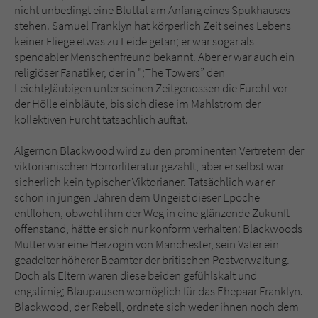
nicht unbedingt eine Bluttat am Anfang eines Spukhauses
stehen. Samuel Franklyn hat körperlich Zeit seines Lebens
keiner Fliege etwas zu Leide getan; er war sogar als
spendabler Menschenfreund bekannt. Aber er war auch ein
religiöser Fanatiker, der in ";The Towers” den
Leichtgläubigen unter seinen Zeitgenossen die Furcht vor
der Hölle einbläute, bis sich diese im Mahlstrom der
kollektiven Furcht tatsächlich auftat.
Algernon Blackwood wird zu den prominenten Vertretern der
viktorianischen Horrorliteratur gezählt, aber er selbst war
sicherlich kein typischer Viktorianer. Tatsächlich war er
schon in jungen Jahren dem Ungeist dieser Epoche
entflohen, obwohl ihm der Weg in eine glänzende Zukunft
offenstand, hätte er sich nur konform verhalten: Blackwoods
Mutter war eine Herzogin von Manchester, sein Vater ein
geadelter höherer Beamter der britischen Postverwaltung.
Doch als Eltern waren diese beiden gefühlskalt und
engstirnig; Blaupausen womöglich für das Ehepaar Franklyn.
Blackwood, der Rebell, ordnete sich weder ihnen noch dem