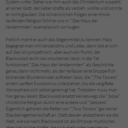
System unter. Daher war ihm auch das Christentum suspekt;
an einen Gott, der lieber strafte als verzieh, wollte und konnte
er nicht glauben. Die schrecklichen Folgen einer Amok
laufenden Religion führt er uns in ";Das Haus der
Verdammten” exemplarisch vor Augen.
Freilich meint er auch das Gegenmittel zu kennen: Hass
begegnet man mit Verständnis und Liebe, dann löst er sich
auf. Das ist sympathisch, aber auch ein Punkt, der
Blackwood recht naiv erscheinen lässt. In der Tat
funktioniert ";Das Haus der Verdammten” als Geschichte
genau dann nicht mehr, als der Verfasser eine Gruppe früh
blühender Blumenkinder auftreten lässt, die ";The Towers”
einem sanften Exorzismus unterziehen, bis die vergiftete
Atmosphäre sich selbst gereinigt hat. Trotzdem muss man
hier genau lesen: Blackwood ersetzt keineswegs die ";böse”
christliche Religion durch eine andere und ";bessere”.
Eigentlich gehören die Retter von ";Two Towers” gar keiner
Glaubensgemeinschaft an. Statt dessen akzeptieren sie die
Welt, wie sie nach Blackwood ist: als Ort zwar mystischer,
aber natürlicher Kräfte, die sich mehr oder weniger im